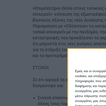
«Επιμελητήριο δίπλα στους τοπικούς 
επιχειρείν- ενίσχυση της εξωστρέφει
βασικούς άξονες της νέας Διοίκησης 
Παρομοίασε με «Οδύσσεια» τις κατασ
τοπικό επιχειρείν με την πανδημία, τη
καταστροφές που προκάλεσαν τα ακρα
ότι μπροστά στις νέες ανάγκες απαιτ
για τη στήριξη του τοπικού επιχειρεί
και τα προτερήματα των επαγγελματι
ΣΤΟΧΟΙ
Εμείς και οι συνεργ
cookies, και επεξε
Σε ότι αφορά τη στοχοθεσία του «Ανο
πληροφορίες που απο
δεσμεύτηκε για:
διαφήμισης και περι
συνεργάτες μας ενδέ
μέσω σάρωσης συσκευ
Συνεχή επικοινωνία και ενημέρωση 
συνεργάτες μας όπω
όλους τους τομείς
λεπτομερείς πληροφορ