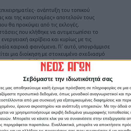
επιχειρηματίες- ανάπτυξη του τοπικού
ας και της καινοτομίας» αποτελούν τους
που θα προκύψει από τις εκλογές.
τάσεις που κλήθηκε να αντιμετωπίσει το
ν ενεργειακή ακρίβεια και κυρίως με τις
ία καιρικά φαινόμενα. Γι’ αυτό, υπογράμμισε
είται μια διοίκηση με στοχευμένο σχεδιασμό
ν, που θα αναδείξει τα πλεονεκτήματα του τόπου
ών του Νομού.
Σεβόμαστε την ιδιωτικότητά σας
άτες μας αποθηκεύουμε και/ή έχουμε πρόσβαση σε πληροφορίες σε μια
ργαζόμαστε προσωπικά δεδομένα, όπως μοναδικοί αναγνωριστικοί και 
ιχτού Επιμελητηρίου» ο κ. Ντενίσης
στέλλονται από μια συσκευή για εξατομικευμένες διαφημίσεις και περ
εχομένου, έρευνα ακροατηρίου και ανάπτυξη υπηρεσιών.
Με την άδειά σα
χεται να χρησιμοποιήσουμε ακριβή δεδομένα γεωγραφικής τοποθεσίας 
ών. Μπορείτε να κάνετε κλικ για να συναινέσετε στην επεξεργασία απ
με όλα τα μέλη και ανοιχτές διαδικασίες σε
ς περιγράφεται παραπάνω. Εναλλακτικά, μπορείτε να αποκτήσετε πρό
ίες και να αλλάξετε τις προτιμήσεις σας πριν συναινέσετε ή να αρνηθεί