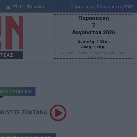
C
27.1
Τρίκαλα
Παρασκευή, 7 Αύγουστος 2026
Παρασκευή
7
Αυγούστου 2026
Ανατολή:
6:33 πμ
Δύση:
8:28 μμ
Δομετίου οσίου, Νικάνορος οσίου του
ΙΤΣΑΣ
θαυματουργού
ΘΕΣΣΑΛΙΑ FM
ΚΟΥΣΤΕ ΖΩΝΤΑΝΑ