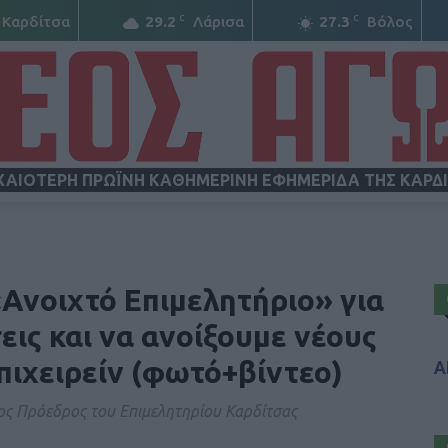
C
C
Καρδίτσα
29.2
Λάρισα
27.3
Βόλος
ΧΑΙΟΤΕΡΗ ΠΡΩΪΝΗ ΚΑΘΗΜΕΡΙΝΗ ΕΦΗΜΕΡΙΔΑ ΤΗΣ ΚΑΡΔ
ΝΕΟΣ
Ανοιχτό Επιμελητήριο» για
εις και να ανοίξουμε νέους
πιχειρείν (φωτό+βίντεο)
Α
ΑΓΩΝ
ς Πρόεδρος του Επιμελητηρίου Καρδίτσας