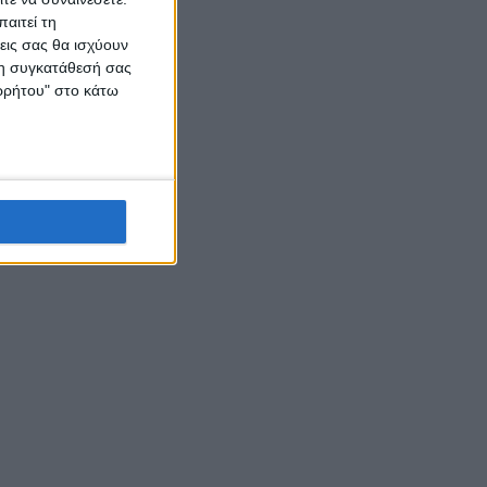
αιτεί τη
εις σας θα ισχύουν
 τη συγκατάθεσή σας
ορρήτου" στο κάτω