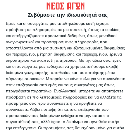
ΠΡΟΗΓΟΥΜΕΝΟ ΑΡΘΡΟ
ΕΠΟΜΕΝΟ ΑΡΘΡΟ
Πρωινό μαγκαζίνο
Σε πρώτο ενικό 14/10/2024
Σεβόμαστε την ιδιωτικότητά σας
14/10/2024
Εμείς και οι συνεργάτες μας αποθηκεύουμε και/ή έχουμε
πρόσβαση σε πληροφορίες σε μια συσκευή, όπως τα cookies,
και επεξεργαζόμαστε προσωπικά δεδομένα, όπως μοναδικοί
αναγνωριστικοί και προσαρμοσμένες πληροφορίες που
αποστέλλονται από μια συσκευή για εξατομικευμένες διαφημίσεις
και περιεχόμενο, μέτρηση διαφήμισης και περιεχομένου, έρευνα
ακροατηρίου και ανάπτυξη υπηρεσιών.
Με την άδειά σας, εμείς
και οι συνεργάτες μας ενδέχεται να χρησιμοποιήσουμε ακριβή
δεδομένα γεωγραφικής τοποθεσίας και ταυτοποίησης μέσω
ΝΕΟΣ ΑΓΩΝ
σάρωσης συσκευών. Μπορείτε να κάνετε κλικ για να συναινέσετε
https://neosagon.gr
στην επεξεργασία από εμάς και τους συνεργάτες μας όπως
περιγράφεται παραπάνω. Εναλλακτικά, μπορείτε να αποκτήσετε
Η Αρχαιότερη Καθημερινή Πρωινή Εφημερίδα της Καρδίτσας
πρόσβαση σε πιο λεπτομερείς πληροφορίες και να αλλάξετε τις
προτιμήσεις σας πριν συναινέσετε ή να αρνηθείτε να
συναινέσετε.
Λάβετε υπόψη ότι κάποια επεξεργασία των
προσωπικών σας δεδομένων ενδέχεται να μην απαιτεί τη
συγκατάθεσή σας, αλλά έχετε το δικαίωμα να αρνηθείτε αυτήν
ΠΑΡΟΜΟΙΑ ΑΡΘΡΑ
την επεξεργασία. Οι προτιμήσεις σας θα ισχύουν μόνο για αυτόν