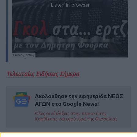
Τελευταίες Ειδήσεις Σήμερα
Ακολούθησε την εφημερίδα ΝΕΟΣ
ΑΓΩΝ στο Google News!
Όλες οι εξελίξεις στην περιοχή της
Καρδίτσας και ευρύτερα της Θεσσαλίας