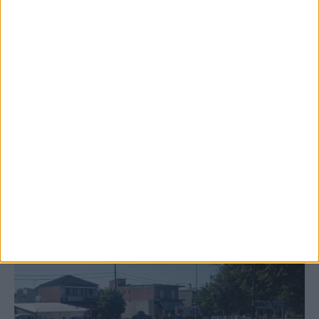
6 Αυγούστου 2026, 10:11 πμ
Ξεκινά η κατεδάφιση ετοιμόρροπων
κτιρίων σε Αγναντερό και Ριζοβούνι
ΚΑΡΔΙΤΣΑ