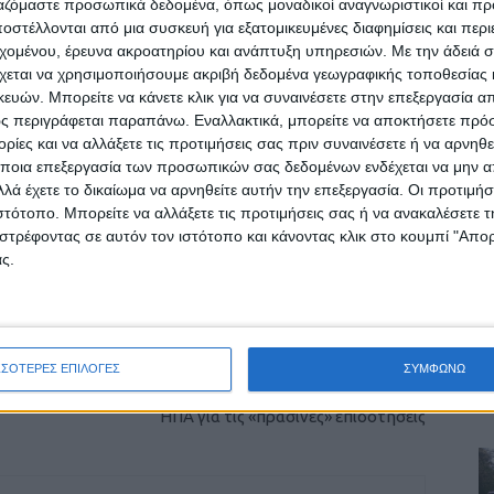
ργαζόμαστε προσωπικά δεδομένα, όπως μοναδικοί αναγνωριστικοί και 
στέλλονται από μια συσκευή για εξατομικευμένες διαφημίσεις και περ
εχομένου, έρευνα ακροατηρίου και ανάπτυξη υπηρεσιών.
Με την άδειά σα
χεται να χρησιμοποιήσουμε ακριβή δεδομένα γεωγραφικής τοποθεσίας 
ών. Μπορείτε να κάνετε κλικ για να συναινέσετε στην επεξεργασία απ
ς περιγράφεται παραπάνω. Εναλλακτικά, μπορείτε να αποκτήσετε πρό
ίες και να αλλάξετε τις προτιμήσεις σας πριν συναινέσετε ή να αρνηθεί
ποια επεξεργασία των προσωπικών σας δεδομένων ενδέχεται να μην απ
λά έχετε το δικαίωμα να αρνηθείτε αυτήν την επεξεργασία. Οι προτιμήσ
ιστότοπο. Μπορείτε να αλλάξετε τις προτιμήσεις σας ή να ανακαλέσετε
στρέφοντας σε αυτόν τον ιστότοπο και κάνοντας κλικ στο κουμπί "Απ
ρίδα ΝΕΟΣ ΑΓΩΝ στο Google News!
ς.
οχή της Καρδίτσας και ευρύτερα της Θεσσαλίας
ΕΠΟΜΕΝΟ ΑΡΘΡΟ
ΣΣΟΤΕΡΕΣ ΕΠΙΛΟΓΕΣ
ΣΥΜΦΩΝΩ
Σύνοδος Κορυφής: Ο ακήρυκτος πόλεμος ΕΕ-
ΗΠΑ για τις «πράσινες» επιδοτήσεις