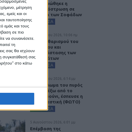
προσαρμοσμένες
Ολοκληρώθηκε η
ιεχόμενο, μέτρηση
ασφαλτόστρωση σε
ς, εμείς και οι
τμήματα των Σοφάδων
και ταυτοποίησης
ΚΑΡΔΙΤΣΑ
ό εμάς και τους
σβαση σε πιο
6 Αυγούστου 2026, 10:06 πμ
τε να συναινέσετε.
Έργο καθαρισμού του
αιτεί τη
Ρογόζινου και
εις σας θα ισχύουν
αποκατάστασης των
 τη συγκατάθεσή σας
αναχωμάτων
ορρήτου" στο κάτω
ΚΑΡΔΙΤΣΑ
5 Αυγούστου 2026, 6:14 μμ
Παρανάλωμα του πυρός
έγινε ΙΧ έξω από το
Μορφοβούνι, έσπευσε η
Πυροσβεστική (ΦΩΤΟ)
ΚΑΡΔΙΤΣΑ
5 Αυγούστου 2026, 6:01 μμ
Επέμβαση της