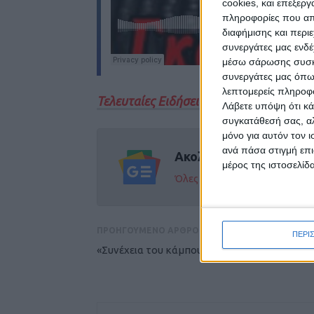
cookies, και επεξε
πληροφορίες που απο
διαφήμισης και περι
συνεργάτες μας ενδέ
μέσω σάρωσης συσκευ
συνεργάτες μας όπω
λεπτομερείς πληροφορ
Τελευταίες Ειδήσεις Σήμερα
Λάβετε υπόψη ότι κά
συγκατάθεσή σας, αλ
μόνο για αυτόν τον 
ανά πάσα στιγμή επι
Ακολούθησε την εφημε
μέρος της ιστοσελίδα
Όλες οι εξελίξεις στην περι
ΠΡΟΗΓΟΥΜΕΝΟ ΑΡΘΡΟ
ΠΕΡΙ
«Συνέχεια του κάμπου της Καρδίτσας»