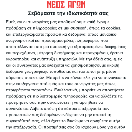
ΠΡΟΗΓΟΥΜΕΝΟ ΑΡΘΡΟ
ΕΠΟΜΕΝΟ ΑΡΘΡΟ
Ο Περιφερειάρχης εφ όλης
Σωτήρια για τη ζωή
Σεβόμαστε την ιδιωτικότητά σας
της ύλης_Δημήτρης
60χρονου η επέμβαση του
Εμείς και οι συνεργάτες μας αποθηκεύουμε και/ή έχουμε
Κουρέτας
ΕΚΑΒ Καρδίτσας
πρόσβαση σε πληροφορίες σε μια συσκευή, όπως τα cookies,
και επεξεργαζόμαστε προσωπικά δεδομένα, όπως μοναδικοί
αναγνωριστικοί και προσαρμοσμένες πληροφορίες που
αποστέλλονται από μια συσκευή για εξατομικευμένες διαφημίσεις
και περιεχόμενο, μέτρηση διαφήμισης και περιεχομένου, έρευνα
ακροατηρίου και ανάπτυξη υπηρεσιών.
Με την άδειά σας, εμείς
και οι συνεργάτες μας ενδέχεται να χρησιμοποιήσουμε ακριβή
δεδομένα γεωγραφικής τοποθεσίας και ταυτοποίησης μέσω
σάρωσης συσκευών. Μπορείτε να κάνετε κλικ για να συναινέσετε
ΝΕΟΣ ΑΓΩΝ
στην επεξεργασία από εμάς και τους συνεργάτες μας όπως
περιγράφεται παραπάνω. Εναλλακτικά, μπορείτε να αποκτήσετε
https://neosagon.gr
πρόσβαση σε πιο λεπτομερείς πληροφορίες και να αλλάξετε τις
Η Αρχαιότερη Καθημερινή Πρωινή Εφημερίδα της Καρδίτσας
προτιμήσεις σας πριν συναινέσετε ή να αρνηθείτε να
συναινέσετε.
Λάβετε υπόψη ότι κάποια επεξεργασία των
προσωπικών σας δεδομένων ενδέχεται να μην απαιτεί τη
συγκατάθεσή σας, αλλά έχετε το δικαίωμα να αρνηθείτε αυτήν
την επεξεργασία. Οι προτιμήσεις σας θα ισχύουν μόνο για αυτόν