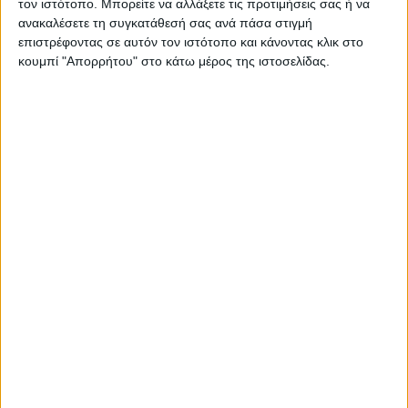
τον ιστότοπο. Μπορείτε να αλλάξετε τις προτιμήσεις σας ή να
ΠΑΡΟΜΟΙΑ ΑΡΘΡΑ
ανακαλέσετε τη συγκατάθεσή σας ανά πάσα στιγμή
επιστρέφοντας σε αυτόν τον ιστότοπο και κάνοντας κλικ στο
κουμπί "Απορρήτου" στο κάτω μέρος της ιστοσελίδας.
RADIO INTERVIEWS
Στενό Πρέσινγκ 4/8/2026