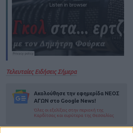
Τελευταίες Ειδήσεις Σήμερα
Ακολούθησε την εφημερίδα ΝΕΟΣ
ΑΓΩΝ στο Google News!
Όλες οι εξελίξεις στην περιοχή της
Καρδίτσας και ευρύτερα της Θεσσαλίας