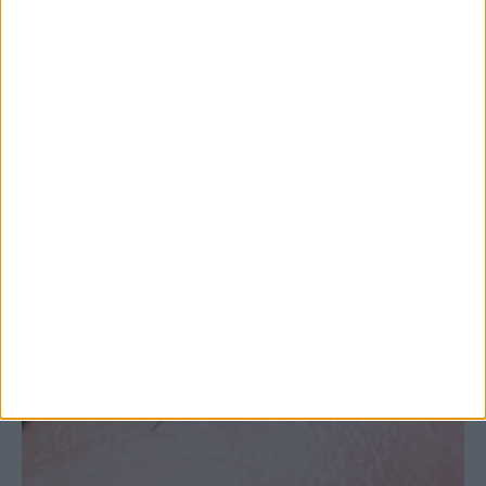
Θεσσαλία, με την Καρδίτσα όμως ουραγό
στις εξαγωγές (πίνακες)
ΚΑΡΔΙΤΣΑ