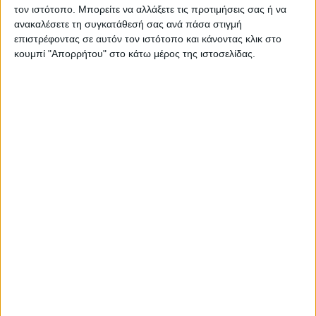
ΠΑΡΟΜΟΙΑ ΑΡΘΡΑ
τον ιστότοπο. Μπορείτε να αλλάξετε τις προτιμήσεις σας ή να
ανακαλέσετε τη συγκατάθεσή σας ανά πάσα στιγμή
επιστρέφοντας σε αυτόν τον ιστότοπο και κάνοντας κλικ στο
κουμπί "Απορρήτου" στο κάτω μέρος της ιστοσελίδας.
RADIO INTERVIEWS
Στενό Πρέσινγκ 8/8/2026