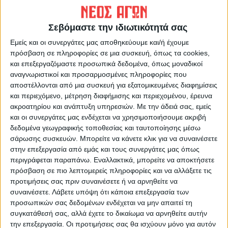
ΠΡΟΗΓΟΥΜΕΝΟ ΑΡΘΡΟ
ΕΠΟΜΕΝΟ ΑΡΘΡΟ
Πρωινό μαγκαζίνο 6/3/2023
Θρήνος και οδύνη στην
Σεβόμαστε την ιδιωτικότητά σας
κηδεία του 21χρονου Τάσου
Κουτσόπουλου
Εμείς και οι συνεργάτες μας αποθηκεύουμε και/ή έχουμε
πρόσβαση σε πληροφορίες σε μια συσκευή, όπως τα cookies,
και επεξεργαζόμαστε προσωπικά δεδομένα, όπως μοναδικοί
αναγνωριστικοί και προσαρμοσμένες πληροφορίες που
αποστέλλονται από μια συσκευή για εξατομικευμένες διαφημίσεις
και περιεχόμενο, μέτρηση διαφήμισης και περιεχομένου, έρευνα
ακροατηρίου και ανάπτυξη υπηρεσιών.
Με την άδειά σας, εμείς
και οι συνεργάτες μας ενδέχεται να χρησιμοποιήσουμε ακριβή
δεδομένα γεωγραφικής τοποθεσίας και ταυτοποίησης μέσω
σάρωσης συσκευών. Μπορείτε να κάνετε κλικ για να συναινέσετε
ΝΕΟΣ ΑΓΩΝ
στην επεξεργασία από εμάς και τους συνεργάτες μας όπως
https://neosagon.gr
περιγράφεται παραπάνω. Εναλλακτικά, μπορείτε να αποκτήσετε
Η Αρχαιότερη Καθημερινή Πρωινή Εφημερίδα της Καρδίτσας
πρόσβαση σε πιο λεπτομερείς πληροφορίες και να αλλάξετε τις
προτιμήσεις σας πριν συναινέσετε ή να αρνηθείτε να
συναινέσετε.
Λάβετε υπόψη ότι κάποια επεξεργασία των
προσωπικών σας δεδομένων ενδέχεται να μην απαιτεί τη
συγκατάθεσή σας, αλλά έχετε το δικαίωμα να αρνηθείτε αυτήν
την επεξεργασία. Οι προτιμήσεις σας θα ισχύουν μόνο για αυτόν