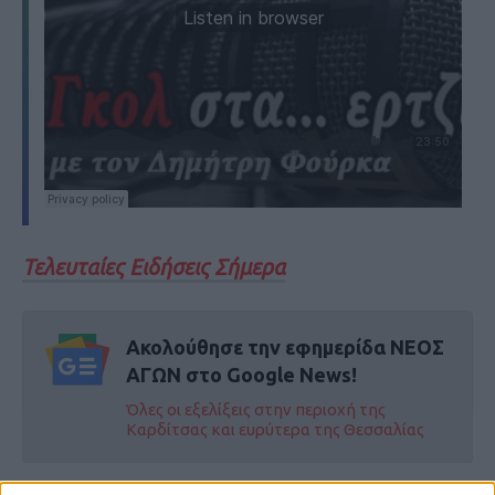
Τελευταίες Ειδήσεις Σήμερα
Ακολούθησε την εφημερίδα ΝΕΟΣ
ΑΓΩΝ στο Google News!
Όλες οι εξελίξεις στην περιοχή της
Καρδίτσας και ευρύτερα της Θεσσαλίας