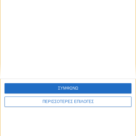
Καρδίτσας και ευρύτερα της Θεσσαλίας
ΠΡΟΗΓΟΥΜΕΝΟ ΑΡΘΡΟ
ΕΠΟΜΕΝΟ ΑΡΘΡΟ
Αιτήσεις για επίδομα ενοικίου
Ανοίγει την Παρασκευή το
ή συγκατοίκησης έως 500
παζάρι της Καρδίτσας
ευρώ τον μήνα
ΣΥΜΦΩΝΩ
ΠΕΡΙΣΣΟΤΕΡΕΣ ΕΠΙΛΟΓΕΣ
ΝΕΟΣ ΑΓΩΝ
https://neosagon.gr
Η Αρχαιότερη Καθημερινή Πρωινή Εφημερίδα της Καρδίτσας