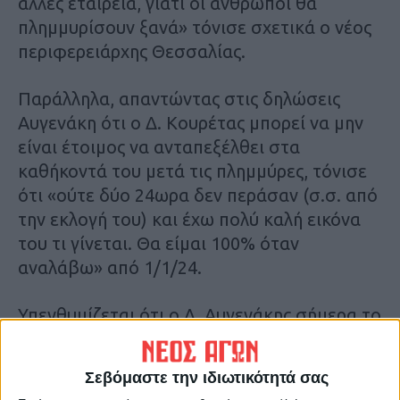
άλλες εταιρεία, γιατί οι άνθρωποι θα
πλημμυρίσουν ξανά» τόνισε σχετικά ο νέος
περιφερειάρχης Θεσσαλίας.
Παράλληλα, απαντώντας στις δηλώσεις
Αυγενάκη ότι ο Δ. Κουρέτας μπορεί να μην
είναι έτοιμος να ανταπεξέλθει στα
καθήκοντά του μετά τις πλημμύρες, τόνισε
ότι «ούτε δύο 24ωρα δεν περάσαν (σ.σ. από
την εκλογή του) και έχω πολύ καλή εικόνα
του τι γίνεται. Θα είμαι 100% όταν
αναλάβω» από 1/1/24.
Υπενθυμίζεται ότι ο Λ. Αυγενάκης σήμερα το
πρωί, μιλώντας στο ραδιόφωνο του ΣΚΑΪ,
δήλωσε αναφερόμενος στον κ. Κουρέτα ότι
Σεβόμαστε την ιδιωτικότητά σας
«πρέπει να προετοιμαστεί και να μπει στο