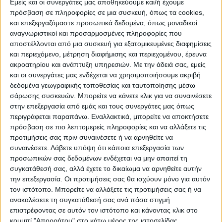
Εμείς και οι συνεργάτες μας αποθηκεύουμε και/ή έχουμε
ρυθμό. Πρέπει να αναλάβει ευθύνες γιατί
πρόσβαση σε πληροφορίες σε μια συσκευή, όπως τα cookies,
δεν έχουμε χρόνο, “κάτσε να το δω, κάτσε
και επεξεργαζόμαστε προσωπικά δεδομένα, όπως μοναδικοί
να ενημερωθώ, κάτσε να αποφασίσω,
αναγνωριστικοί και προσαρμοσμένες πληροφορίες που
αποστέλλονται από μια συσκευή για εξατομικευμένες διαφημίσεις
κάτσε να το μάθω και να σου πω”».
και περιεχόμενο, μέτρηση διαφήμισης και περιεχομένου, έρευνα
ακροατηρίου και ανάπτυξη υπηρεσιών.
Με την άδειά σας, εμείς
Στη συνέχεια ο Δημήτρης Κουρέτας
και οι συνεργάτες μας ενδέχεται να χρησιμοποιήσουμε ακριβή
απαντώντας σε ερωτήσεις δήλωσε ότι τα
δεδομένα γεωγραφικής τοποθεσίας και ταυτοποίησης μέσω
σάρωσης συσκευών. Μπορείτε να κάνετε κλικ για να συναινέσετε
έργα αποκατάστασης στον θεσσαλικό
στην επεξεργασία από εμάς και τους συνεργάτες μας όπως
κάμπο δεν έχουν ξεκινήσει καθώς δεν έχει
περιγράφεται παραπάνω. Εναλλακτικά, μπορείτε να αποκτήσετε
συσταθεί καν ο αρμόδιος φορέας.
πρόσβαση σε πιο λεπτομερείς πληροφορίες και να αλλάξετε τις
προτιμήσεις σας πριν συναινέσετε ή να αρνηθείτε να
συναινέσετε.
Λάβετε υπόψη ότι κάποια επεξεργασία των
Ερωτηθείς για το θέμα των αποζημιώσεων
προσωπικών σας δεδομένων ενδέχεται να μην απαιτεί τη
και τις αιχμές που είχε αφήσει για το κατά
συγκατάθεσή σας, αλλά έχετε το δικαίωμα να αρνηθείτε αυτήν
πόσο αυτές δίνονται ισότιμα, είπε ότι
την επεξεργασία. Οι προτιμήσεις σας θα ισχύουν μόνο για αυτόν
τον ιστότοπο. Μπορείτε να αλλάξετε τις προτιμήσεις σας ή να
αναμένει τη συμμετοχή του στην επιτροπή
ανακαλέσετε τη συγκατάθεσή σας ανά πάσα στιγμή
ώστε να τον ενημερώσει και να καταλάβει
επιστρέφοντας σε αυτόν τον ιστότοπο και κάνοντας κλικ στο
τι ακριβώς γίνεται.
κουμπί "Απορρήτου" στο κάτω μέρος της ιστοσελίδας.