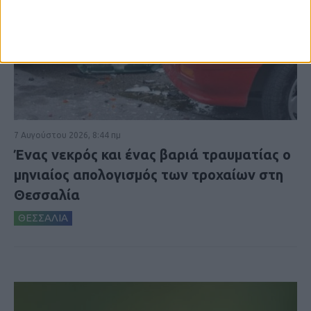
7 Αυγούστου 2026, 8:44 πμ
Ένας νεκρός και ένας βαριά τραυματίας ο
μηνιαίος απολογισμός των τροχαίων στη
Θεσσαλία
ΘΕΣΣΑΛΙΑ