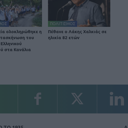
ΜΟΣ
ΠΟΛΙΤΙΣΜΟΣ
χία ολοκληρώθηκε η
Πέθανε ο Λάκης Χαλκιάς σε
ατασκήνωση του
ηλικία 82 ετών
Ελληνικού
ύ στα Κανάλια
 ΤΟ 1935
Α