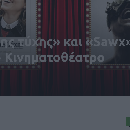
ης τύχης» και «Sawx
ό Κινηματοθέατρο