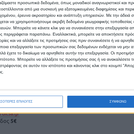
ργαζόμαστε προσωπικά δεδομένα, όπως μοναδικοί αναγνωριστικοί και 
στέλλονται από μια συσκευή για εξατομικευμένες διαφημίσεις και περ
εχομένου, έρευνα ακροατηρίου και ανάπτυξη υπηρεσιών.
Με την άδειά σα
χεται να χρησιμοποιήσουμε ακριβή δεδομένα γεωγραφικής τοποθεσίας 
ών. Μπορείτε να κάνετε κλικ για να συναινέσετε στην επεξεργασία απ
ς περιγράφεται παραπάνω. Εναλλακτικά, μπορείτε να αποκτήσετε πρό
ίες και να αλλάξετε τις προτιμήσεις σας πριν συναινέσετε ή να αρνηθεί
ποια επεξεργασία των προσωπικών σας δεδομένων ενδέχεται να μην απ
λά έχετε το δικαίωμα να αρνηθείτε αυτήν την επεξεργασία. Οι προτιμήσ
ιστότοπο. Μπορείτε να αλλάξετε τις προτιμήσεις σας ή να ανακαλέσετε
στρέφοντας σε αυτόν τον ιστότοπο και κάνοντας κλικ στο κουμπί "Απ
ς.
ΣΣΟΤΕΡΕΣ ΕΠΙΛΟΓΕΣ
ΣΥΜΦΩΝΩ
Ε.Α. – Άνεργοι – Πολύτεκνοι – Τρίτεκνοι
– 6 €
ditsa.gr
οδος
5€