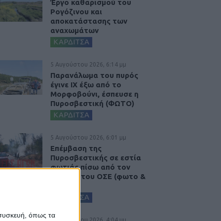
Έργο καθαρισμού του
Ρογόζινου και
αποκατάστασης των
αναχωμάτων
ΚΑΡΔΙΤΣΑ
5 Αυγούστου 2026, 6:14 μμ
Παρανάλωμα του πυρός
έγινε ΙΧ έξω από το
Μορφοβούνι, έσπευσε η
Πυροσβεστική (ΦΩΤΟ)
ΚΑΡΔΙΤΣΑ
5 Αυγούστου 2026, 6:01 μμ
Επέμβαση της
Πυροσβεστικής σε εστία
φωτιάς πίσω από τον
σταθμό του ΟΣΕ (φωτο &
βιντεο)
ΚΑΡΔΙΤΣΑ
 συσκευή, όπως τα
5 Αυγούστου 2026, 4:04 μμ