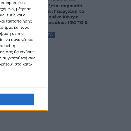
προσαρμοσμένες
Εγκαινιάζεται παρουσία
ιεχόμενο, μέτρηση
του Άδωνι Γεωργιάδη το
ς, εμείς και οι
ανακαινισμένο Κέντρο
και ταυτοποίησης
Υγείας Σοφάδων (ΦΩΤΟ &
ό εμάς και τους
ΒΙΝΤΕΟ)
σβαση σε πιο
ΚΑΡΔΙΤΣΑ
τε να συναινέσετε.
αιτεί τη
εις σας θα ισχύουν
 τη συγκατάθεσή σας
ορρήτου" στο κάτω