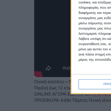
cookies, και επεξε
πληροφορίες που απο
διαφήμισης και περι
συνεργάτες μας ενδέ
μέσω σάρωσης συσκευ
συνεργάτες μας όπω
λεπτομερείς πληροφορ
Λάβετε υπόψη ότι κά
συγκατάθεσή σας, αλ
μόνο για αυτόν τον 
ανά πάσα στιγμή επι
μέρος της ιστοσελίδα
Γενική είσοδος
– 7,50€
ΠΕΡΙ
Παιδιά έως 12 ετών – Φοιτητές – Α.Μ.
ONLINE ΑΓΟΡΑ ΕΙΣΙΤΗΡΙΟΥ:
cinemakar
ΠΡΟΣΦΟΡΑ: Κάθε Πέμπτη Γενική είσ