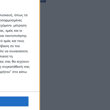
 συσκευή, όπως τα
προσαρμοσμένες
ιεχόμενο, μέτρηση
ς, εμείς και οι
και ταυτοποίησης
ό εμάς και τους
σβαση σε πιο
τε να συναινέσετε.
αιτεί τη
εις σας θα ισχύουν
 τη συγκατάθεσή σας
ορρήτου" στο κάτω