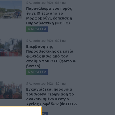
5 Αυγούστου 2026, 6:14 μμ
Παρανάλωμα του πυρός
έγινε ΙΧ έξω από το
Μορφοβούνι, έσπευσε η
Πυροσβεστική (ΦΩΤΟ)
ΚΑΡΔΙΤΣΑ
5 Αυγούστου 2026, 6:01 μμ
Επέμβαση της
Πυροσβεστικής σε εστία
φωτιάς πίσω από τον
σταθμό του ΟΣΕ (φωτο &
βιντεο)
ΚΑΡΔΙΤΣΑ
5 Αυγούστου 2026, 4:04 μμ
Εγκαινιάζεται παρουσία
του Άδωνι Γεωργιάδη το
ανακαινισμένο Κέντρο
Υγείας Σοφάδων (ΦΩΤΟ &
ΒΙΝΤΕΟ)
ΚΑΡΔΙΤΣΑ