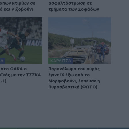
οπων κτιρίων σε
ασφαλτόστρωση σε
ό και Ριζοβούνι
τμήματα των Σοφάδων
ΚΑ
ΚΑΡΔΙΤΣΑ
 στο ΟΑΚΑ ο
Παρανάλωμα του πυρός
ϊκός με την ΤΣΣΚΑ
έγινε ΙΧ έξω από το
-1)
Μορφοβούνι, έσπευσε η
Πυροσβεστική (ΦΩΤΟ)