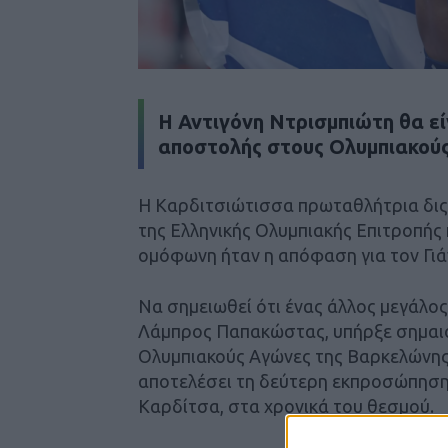
Η Αντιγόνη Ντρισμπιώτη θα εί
αποστολής στους Ολυμπιακούς
Η Καρδιτσιώτισσα πρωταθλήτρια δι
της Ελληνικής Ολυμπιακής Επιτροπής
ομόφωνη ήταν η απόφαση για τον Γιά
Να σημειωθεί ότι ένας άλλος μεγάλος
Λάμπρος Παπακώστας, υπήρξε σημαι
Ολυμπιακούς Αγώνες της Βαρκελώνης 
αποτελέσει τη δεύτερη εκπροσώπηση
Καρδίτσα, στα χρονικά του θεσμού.