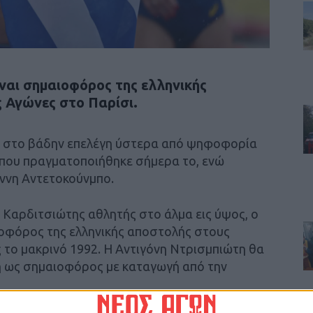
ναι σημαιοφόρος της ελληνικής
 Αγώνες στο Παρίσι.
ς στο βάδην επελέγη ύστερα από ψηφοφορία
 που πραγματοποιήθηκε σήμερα το, ενώ
ννη Αντετοκούνμπο.
 Καρδιτσιώτης αθλητής στο άλμα εις ύψος, ο
οφόρος της ελληνικής αποστολής στους
το μακρινό 1992. Η Αντιγόνη Ντρισμπιώτη θα
 ως σημαιοφόρος με καταγωγή από την