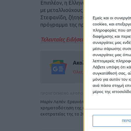
Επιπλέον, η Ελληνική Ολυμπιακή Επιτ
με μεταλλιούχους Ολυμπιονίκες, αλλά
Στεφανίδη, ζήτησαν να μην οριστούν
Εμείς και οι συνεργ
πρόγραμμα της προετοιμασίας τους.
cookies, και επεξε
πληροφορίες που απο
διαφήμισης και περι
Τελευταίες Ειδήσεις Σήμερα
συνεργάτες μας ενδέ
μέσω σάρωσης συσκευ
συνεργάτες μας όπω
λεπτομερείς πληροφορ
Ακολούθησε την εφημε
Λάβετε υπόψη ότι κά
Όλες οι εξελίξεις στην περι
συγκατάθεσή σας, αλ
μόνο για αυτόν τον 
ανά πάσα στιγμή επι
μέρος της ιστοσελίδα
ΠΡΟΗΓΟΥΜΕΝΟ ΑΡΘΡΟ
Μαρίν Λεπέν: Ερευνάται για παράνομη
χρηματοδότηση της προεκλογικής
εκστρατείας της το 2022
ΠΕΡΙ