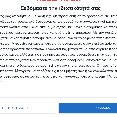
ροπή, πριν από τη συνεδρίαση, ήρθε σε επαφή
Σεβόμαστε την ιδιωτικότητά σας
 τόσο ο Μίλτος Τεντόγλου όσο και η Κατερίνα
 ως σημαιοφόροι για να μην αλλάξουν το
άτες μας αποθηκεύουμε και/ή έχουμε πρόσβαση σε πληροφορίες σε μια
ργαζόμαστε προσωπικά δεδομένα, όπως μοναδικοί αναγνωριστικοί και 
στέλλονται από μια συσκευή για εξατομικευμένες διαφημίσεις και περ
εχομένου, έρευνα ακροατηρίου και ανάπτυξη υπηρεσιών.
Με την άδειά σα
χεται να χρησιμοποιήσουμε ακριβή δεδομένα γεωγραφικής τοποθεσίας 
ών. Μπορείτε να κάνετε κλικ για να συναινέσετε στην επεξεργασία απ
ς περιγράφεται παραπάνω. Εναλλακτικά, μπορείτε να αποκτήσετε πρό
ίες και να αλλάξετε τις προτιμήσεις σας πριν συναινέσετε ή να αρνηθεί
ρίδα ΝΕΟΣ ΑΓΩΝ στο Google News!
ποια επεξεργασία των προσωπικών σας δεδομένων ενδέχεται να μην απ
οχή της Καρδίτσας και ευρύτερα της Θεσσαλίας
λά έχετε το δικαίωμα να αρνηθείτε αυτήν την επεξεργασία. Οι προτιμήσ
ιστότοπο. Μπορείτε να αλλάξετε τις προτιμήσεις σας ή να ανακαλέσετε
στρέφοντας σε αυτόν τον ιστότοπο και κάνοντας κλικ στο κουμπί "Απ
ς.
ΕΠΟΜΕΝΟ ΑΡΘΡΟ
Τζόκερ: Στην Καρδίτσα το χρυσό δελτίο των
1,2 εκατ. ευρώ - Ο τυχερός έδωσε 1 ευρώ
ΣΣΟΤΕΡΕΣ ΕΠΙΛΟΓΕΣ
ΣΥΜΦΩΝΩ