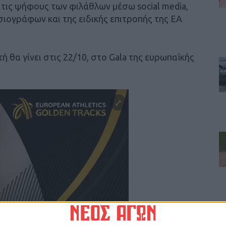
ις ψήφους των φιλάθλων μέσω social media,
ιογράφων και της ειδικής επιτροπής της EA
 θα γίνει στις 22/10, στο Gala της ευρωπαϊκής