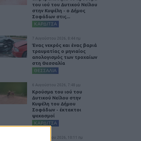
του ιού του Δυτικού Νείλου
στην Κυψέλη - ο Δήμος
Σοφάδων στις...
ΚΑΡΔΙΤΣΑ
7 Αυγούστου 2026, 8:44 πμ
Ένας νεκρός και ένας βαριά
τραυματίας ο μηνιαίος
απολογισμός των τροχαίων
στη Θεσσαλία
ΘΕΣΣΑΛΙΑ
6 Αυγούστου 2026, 7:48 μμ
Κρούσμα του ιού του
Δυτικού Νείλου στην
Κυψέλη του Δήμου
Σοφάδων - έκτακτοι
ψεκασμοί
ΚΑΡΔΙΤΣΑ
6 Αυγούστου 2026, 10:11 πμ