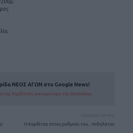
/200μ.
ύψος
λία
ρίδα ΝΕΟΣ ΑΓΩΝ στο Google News!
οχή της Καρδίτσας και ευρύτερα της Θεσσαλίας
ΕΠΟΜΕΝΟ ΑΡΘΡΟ
ς!
Η Καρδίτσα στους ρυθμούς του... ποδηλάτου