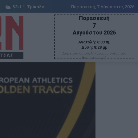
C
32.1
Τρίκαλα
Παρασκευή, 7 Αύγουστος 2026
Παρασκευή
7
Αυγούστου 2026
Ανατολή:
6:33 πμ
Δύση:
8:28 μμ
Δομετίου οσίου, Νικάνορος οσίου του
ΙΤΣΑΣ
θαυματουργού