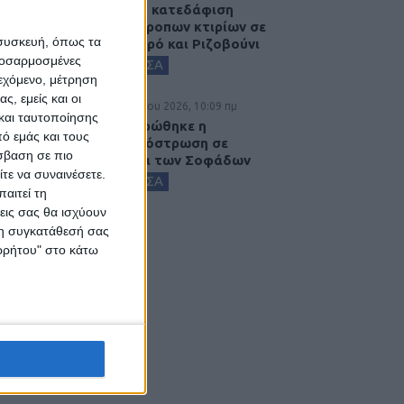
Ξεκινά η κατεδάφιση
ετοιμόρροπων κτιρίων σε
 συσκευή, όπως τα
Αγναντερό και Ριζοβούνι
προσαρμοσμένες
ΚΑΡΔΙΤΣΑ
ιεχόμενο, μέτρηση
ς, εμείς και οι
6 Αυγούστου 2026, 10:09 πμ
και ταυτοποίησης
Ολοκληρώθηκε η
ό εμάς και τους
ασφαλτόστρωση σε
σβαση σε πιο
τμήματα των Σοφάδων
τε να συναινέσετε.
ΚΑΡΔΙΤΣΑ
αιτεί τη
εις σας θα ισχύουν
 τη συγκατάθεσή σας
ορρήτου" στο κάτω