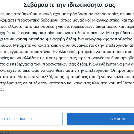
Σεβόμαστε την ιδιωτικότητά σας
άτες μας αποθηκεύουμε και/ή έχουμε πρόσβαση σε πληροφορίες σε μια
ργαζόμαστε προσωπικά δεδομένα, όπως μοναδικοί αναγνωριστικοί και 
στέλλονται από μια συσκευή για εξατομικευμένες διαφημίσεις και περ
εχομένου, έρευνα ακροατηρίου και ανάπτυξη υπηρεσιών.
Με την άδειά σα
χεται να χρησιμοποιήσουμε ακριβή δεδομένα γεωγραφικής τοποθεσίας 
ών. Μπορείτε να κάνετε κλικ για να συναινέσετε στην επεξεργασία απ
ς περιγράφεται παραπάνω. Εναλλακτικά, μπορείτε να αποκτήσετε πρό
ίες και να αλλάξετε τις προτιμήσεις σας πριν συναινέσετε ή να αρνηθεί
ποια επεξεργασία των προσωπικών σας δεδομένων ενδέχεται να μην απ
λά έχετε το δικαίωμα να αρνηθείτε αυτήν την επεξεργασία. Οι προτιμήσ
ιστότοπο. Μπορείτε να αλλάξετε τις προτιμήσεις σας ή να ανακαλέσετε
στρέφοντας σε αυτόν τον ιστότοπο και κάνοντας κλικ στο κουμπί "Απ
ς.
 καλύτερης αθλήτριας του 2022 στην Ευρώπη:
λμ./35χλμ. βάδην
ΣΣΟΤΕΡΕΣ ΕΠΙΛΟΓΕΣ
ΣΥΜΦΩΝΩ
εμπ.