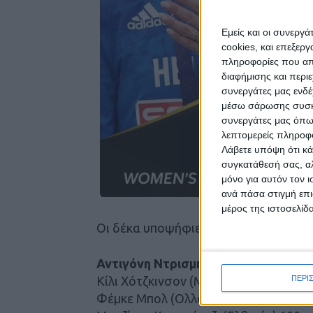
Εμείς και οι συνεργ
cookies, και επεξε
πληροφορίες που απο
διαφήμισης και περι
συνεργάτες μας ενδέ
μέσω σάρωσης συσκευ
συνεργάτες μας όπω
λεπτομερείς πληροφορ
Λάβετε υπόψη ότι κά
συγκατάθεσή σας, αλ
μόνο για αυτόν τον 
ανά πάσα στιγμή επι
μέρος της ιστοσελίδα
Οι δέκα υποψήφιες για τον τίτλο της
Αντιγόνη Ντρισμπιώτη (Ελλάδα) 20χ
ΠΕΡΙ
Κίλι Χότζκινσον (Μ. Βρετανία) 800 μ.
Φέμκε Μπολ (Ολλανδία) 400μ./400 μ. 