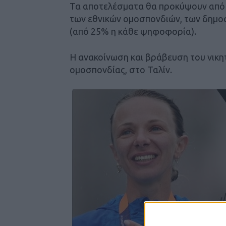
Τα αποτελέσματα θα προκύψουν από τ
των εθνικών ομοσπονδιών, των δημοσ
(από 25% η κάθε ψηφοφορία).
Η ανακοίνωση και βράβευση του νικητή
ομοσπονδίας, στο Ταλίν.