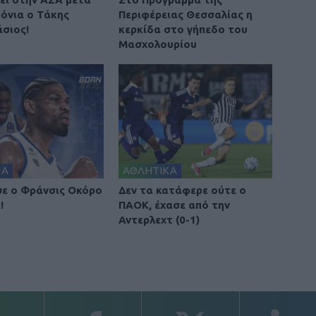
ρόνια ο Τάκης
Περιφέρειας Θεσσαλίας η
σιος!
κερκίδα στο γήπεδο του
Μασχολουρίου
ΚΑ
ΑΘΛΗΤΙΚΑ
ε ο Φράνσις Οκόρο
Δεν τα κατάφερε ούτε ο
!
ΠΑΟΚ, έχασε από την
Αντερλεχτ (0-1)