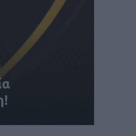
ία
η!