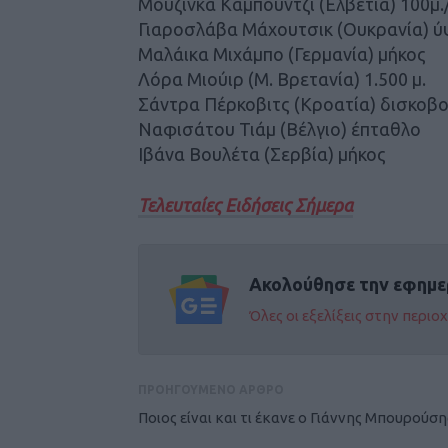
Μουζίνκα Καμπούντζι (Ελβετία) 100μ.
Γιαροσλάβα Μάχουτσικ (Ουκρανία) 
Μαλάικα Μιχάμπο (Γερμανία) μήκος
Λόρα Μιούιρ (Μ. Βρετανία) 1.500 μ.
Σάντρα Πέρκοβιτς (Κροατία) δισκοβο
Ναφισάτου Τιάμ (Βέλγιο) έπταθλο
Ιβάνα Βουλέτα (Σερβία) μήκος
Τελευταίες Ειδήσεις Σήμερα
Ακολούθησε την εφημε
Όλες οι εξελίξεις στην περι
ΠΡΟΗΓΟΥΜΕΝΟ ΑΡΘΡΟ
Ποιος είναι και τι έκανε ο Γιάννης Μπουρούση