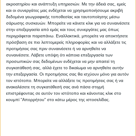
ακροατηρίου και ανάπτυξη υπηρεσιών.
Με την άδειά σας, εμείς
και οι συνεργάτες μας ενδέχεται να χρησιμοποιήσουμε ακριβή
δεδομένα γεωγραφικής τοποθεσίας και ταυτοποίησης μέσω
σάρωσης συσκευών. Μπορείτε να κάνετε κλικ για να συναινέσετε
στην επεξεργασία από εμάς και τους συνεργάτες μας όπως
περιγράφεται παραπάνω. Εναλλακτικά, μπορείτε να αποκτήσετε
πρόσβαση σε πιο λεπτομερείς πληροφορίες και να αλλάξετε τις
προτιμήσεις σας πριν συναινέσετε ή να αρνηθείτε να
συναινέσετε.
Λάβετε υπόψη ότι κάποια επεξεργασία των
ΘΕΜΑ ΤΗΣ ΗΜΕΡΑΣ
προσωπικών σας δεδομένων ενδέχεται να μην απαιτεί τη
συγκατάθεσή σας, αλλά έχετε το δικαίωμα να αρνηθείτε αυτήν
Θέμα ημέρας : Οι συνταξιούχοι ζητούν να
την επεξεργασία. Οι προτιμήσεις σας θα ισχύουν μόνο για αυτόν
επιστραφεί η 13η σύνταξη. Συμφωνείτε;
τον ιστότοπο. Μπορείτε να αλλάξετε τις προτιμήσεις σας ή να
ανακαλέσετε τη συγκατάθεσή σας ανά πάσα στιγμή
επιστρέφοντας σε αυτόν τον ιστότοπο και κάνοντας κλικ στο
κουμπί "Απορρήτου" στο κάτω μέρος της ιστοσελίδας.