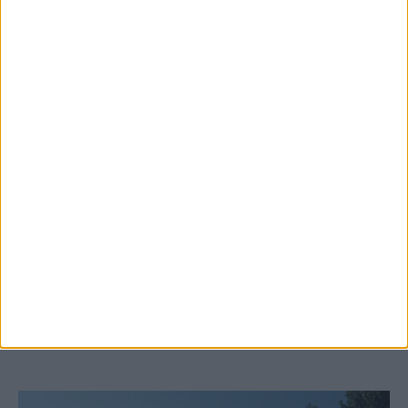
6 Αυγούστου 2026, 10:11 πμ
Ξεκινά η κατεδάφιση ετοιμόρροπων
κτιρίων σε Αγναντερό και Ριζοβούνι
ΚΑΡΔΙΤΣΑ