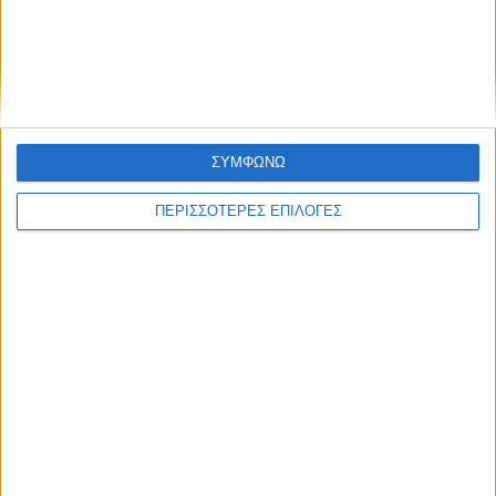
Θεσσαλία
ΣΥΜΦΩΝΩ
ΠΕΡΙΣΣΟΤΕΡΕΣ ΕΠΙΛΟΓΕΣ
ΚΑΡΔΙΤΣΑ
Κρούσμα του ιού του Δυτικού Νείλου στην