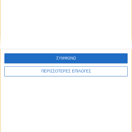
ΝΕΟΣ ΑΓΩΝ
https://neosagon.gr
Η Αρχαιότερη Καθημερινή Πρωινή Εφημερίδα της Καρδίτσας
ΣΥΜΦΩΝΩ
ΠΕΡΙΣΣΟΤΕΡΕΣ ΕΠΙΛΟΓΕΣ
ΘΕΣΣΑΛΙΑ FM
ΑΚΟΥΣΤΕ ΖΩΝΤΑΝΑ