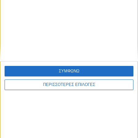
ΝΕΟΣ ΑΓΩΝ
https://neosagon.gr
ΣΥΜΦΩΝΩ
Η Αρχαιότερη Καθημερινή Πρωινή Εφημερίδα της Καρδίτσας
ΠΕΡΙΣΣΟΤΕΡΕΣ ΕΠΙΛΟΓΕΣ
ΘΕΣΣΑΛΙΑ FM