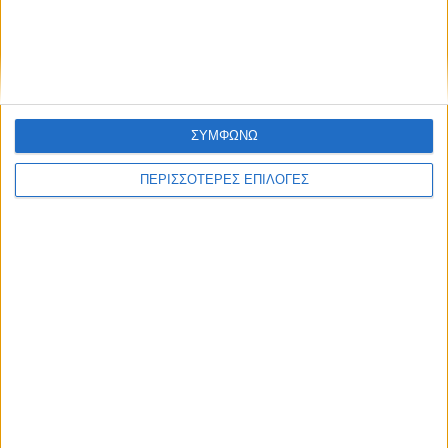
ΠΟΛΙΤΙΣΜΟΣ
Πέθανε ο Λάκης Χαλκιάς σε ηλικία 82
ετών
ΣΥΜΦΩΝΩ
ΠΕΡΙΣΣΟΤΕΡΕΣ ΕΠΙΛΟΓΕΣ
ΘΕΣΣΑΛΙΑ FM
ΑΚΟΥΣΤΕ ΖΩΝΤΑΝΑ
ΕΠΙΚΕΦΑΛΗΣ ΕΙΔΗΣΕΙΣ