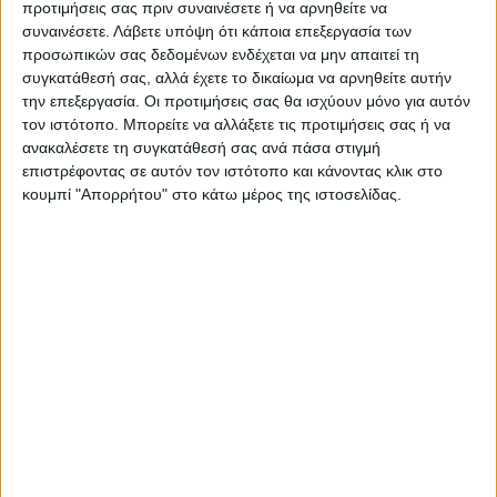
προτιμήσεις σας πριν συναινέσετε ή να αρνηθείτε να
συναινέσετε.
Λάβετε υπόψη ότι κάποια επεξεργασία των
ΠΡΟΗΓΟΥΜΕΝΟ ΑΡΘΡΟ
ΕΠΟΜΕΝΟ ΑΡΘΡΟ
προσωπικών σας δεδομένων ενδέχεται να μην απαιτεί τη
συγκατάθεσή σας, αλλά έχετε το δικαίωμα να αρνηθείτε αυτήν
Έφυγε από τη ζωή ο
Aνασύνταξη...
την επεξεργασία. Οι προτιμήσεις σας θα ισχύουν μόνο για αυτόν
Καρδιτσιώτης Καρδιολόγος
τον ιστότοπο. Μπορείτε να αλλάξετε τις προτιμήσεις σας ή να
Δημήτρης Κρανίτσας
ανακαλέσετε τη συγκατάθεσή σας ανά πάσα στιγμή
επιστρέφοντας σε αυτόν τον ιστότοπο και κάνοντας κλικ στο
κουμπί "Απορρήτου" στο κάτω μέρος της ιστοσελίδας.
ΝΕΟΣ ΑΓΩΝ
https://neosagon.gr
Η Αρχαιότερη Καθημερινή Πρωινή Εφημερίδα της Καρδίτσας