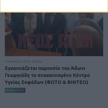
5 Αυγούστου 2026, 4:04 μμ
Εγκαινιάζεται παρουσία του Άδωνι
Γεωργιάδη το ανακαινισμένο Κέντρο
Υγείας Σοφάδων (ΦΩΤΟ & ΒΙΝΤΕΟ)
ΚΑΡΔΙΤΣΑ