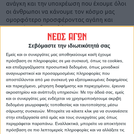
ανάγκη και την υποχρέωση που έχουμε όλοι
οι άνθρωποι να κάνουμε τον κόσμο μας
ομορφότερο προσφέροντας αγάπη και
κατανόηση, διευκολύνοντας την
καθημερινότητα των ανθρώπων που
αντιμετωπίζουν δυσκολίες! Οι μαθητές, οι
Σεβόμαστε την ιδιωτικότητά σας
εκπαιδευτικοί και η Δ/ντρια του Σχολείου,
Εμείς και οι συνεργάτες μας αποθηκεύουμε και/ή έχουμε
ευχαριστούν θερμά τις εκπαιδευτικούς του
πρόσβαση σε πληροφορίες σε μια συσκευή, όπως τα cookies,
και επεξεργαζόμαστε προσωπικά δεδομένα, όπως μοναδικοί
κέντρου Ήλιος κδαπ ΜΕΑ
αναγνωριστικοί και προσαρμοσμένες πληροφορίες που
αποστέλλονται από μια συσκευή για εξατομικευμένες διαφημίσεις
Τελευταίες Ειδήσεις Σήμερα
και περιεχόμενο, μέτρηση διαφήμισης και περιεχομένου, έρευνα
ακροατηρίου και ανάπτυξη υπηρεσιών.
Με την άδειά σας, εμείς
και οι συνεργάτες μας ενδέχεται να χρησιμοποιήσουμε ακριβή
δεδομένα γεωγραφικής τοποθεσίας και ταυτοποίησης μέσω
Ακολούθησε την εφημερίδα ΝΕΟΣ
σάρωσης συσκευών. Μπορείτε να κάνετε κλικ για να συναινέσετε
ΑΓΩΝ στο Google News!
στην επεξεργασία από εμάς και τους συνεργάτες μας όπως
Όλες οι εξελίξεις στην περιοχή της
περιγράφεται παραπάνω. Εναλλακτικά, μπορείτε να αποκτήσετε
Καρδίτσας και ευρύτερα της Θεσσαλίας
πρόσβαση σε πιο λεπτομερείς πληροφορίες και να αλλάξετε τις