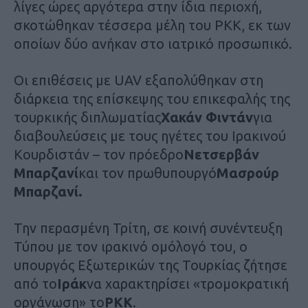
λίγες ώρες αργότερα στην ίδια περιοχή,
σκοτώθηκαν τέσσερα μέλη του PKK, εκ των
οποίων δύο ανήκαν στο ιατρικό προσωπικό.
Οι επιθέσεις με UAV εξαπολύθηκαν στη
διάρκεια της επίσκεψης του επικεφαλής της
τουρκικής διπλωματίας
Χακάν Φιντάν
για
διαβουλεύσεις με τους ηγέτες του Ιρακινού
Κουρδιστάν – τον πρόεδρο
Νετσερβάν
Μπαρζανί
και τον πρωθυπουργό
Μασρούρ
Μπαρζανί.
Την περασμένη Τρίτη, σε κοινή συνέντευξη
Τύπου με τον ιρακινό ομόλογό του, ο
υπουργός Εξωτερικών της Τουρκίας ζήτησε
από το
Ιράκ
να χαρακτηρίσει «τρομοκρατική
οργάνωση» το
PKK
.