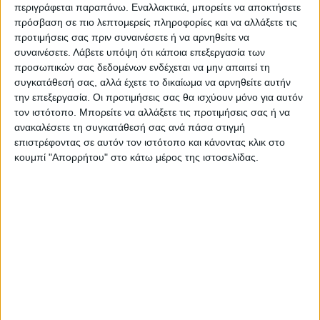
περιγράφεται παραπάνω. Εναλλακτικά, μπορείτε να αποκτήσετε
Πηγή:cnn.gr
πρόσβαση σε πιο λεπτομερείς πληροφορίες και να αλλάξετε τις
προτιμήσεις σας πριν συναινέσετε ή να αρνηθείτε να
συναινέσετε.
Λάβετε υπόψη ότι κάποια επεξεργασία των
Τελευταίες Ειδήσεις Σήμερα
προσωπικών σας δεδομένων ενδέχεται να μην απαιτεί τη
συγκατάθεσή σας, αλλά έχετε το δικαίωμα να αρνηθείτε αυτήν
την επεξεργασία. Οι προτιμήσεις σας θα ισχύουν μόνο για αυτόν
Ακολούθησε την εφημερίδα ΝΕΟΣ
τον ιστότοπο. Μπορείτε να αλλάξετε τις προτιμήσεις σας ή να
ΑΓΩΝ στο Google News!
ανακαλέσετε τη συγκατάθεσή σας ανά πάσα στιγμή
επιστρέφοντας σε αυτόν τον ιστότοπο και κάνοντας κλικ στο
Όλες οι εξελίξεις στην περιοχή της
κουμπί "Απορρήτου" στο κάτω μέρος της ιστοσελίδας.
Καρδίτσας και ευρύτερα της Θεσσαλίας
ΠΡΟΗΓΟΥΜΕΝΟ ΑΡΘΡΟ
ΕΠΟΜΕΝΟ ΑΡΘΡΟ
Πάρνηθα: Περισσότερα από
Η υποδοχή του Τεντόγλου
60 χιλιάδες στρέμματα
στο ξενοδοχείο και η μπύρα
καμένα - Η μισή έκταση εντός
με την Αντιγόνη!!!
Εθνικού Δρυμού