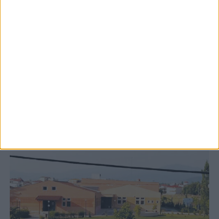
8 Αυγούστου 2026, 9:41 πμ
Δωρεά ακινήτου και μελέτης για τη
δημιουργία «Κειμηλιοαρχείου» στη
Ρεντίνα
ΚΑΡΔΙΤΣΑ