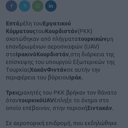
Επτά
μέλη του
Εργατικού
Κόμματους
του
Κουρδιστάν
(PKK)
σκοτώθηκαν από πλήγματα
τουρκικών
μη
επανδρωμένων αεροσκαφών (UAV)
στο
Ιρακινό
Κουρδιστάν
,στη διάρκεια της
επίσκεψης του υπουργού Εξωτερικών της
Τουρκίας
Χακάν
Φιντάν
σε αυτήν την
περιφέρεια του βόρειου
Ιράκ
.
Τρεις
μαχητές του PKK βρήκαν τον θάνατο
όταν
τουρκικό
UAV
έπληξε το όχημα στο
οποίο επέβαιναν, στην περιοχή
Σιντακάν
.
Σε αεροπορική επιδρομή, που εκδηλώθηκε