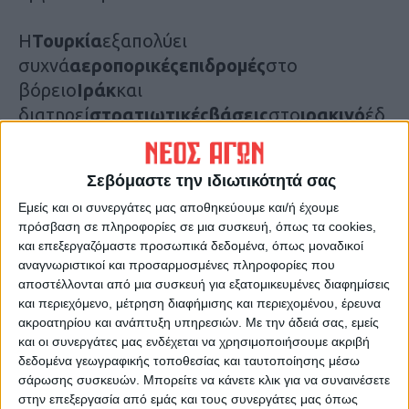
Η
Τουρκία
εξαπολύει
συχνά
αεροπορικές
επιδρομές
στο
βόρειο
Ιράκ
και
διατηρεί
στρατιωτικές
βάσεις
στο
ιρακινό
έδ
αφος. Τις τελευταίες ημέρες έχει αυξήσει τις
επιθέσεις με μη επανδρωμένα αεροσκάφη,
Σεβόμαστε την ιδιωτικότητά σας
ακόμη και κοντά σε πόλεις και κεντρικούς
Εμείς και οι συνεργάτες μας αποθηκεύουμε και/ή έχουμε
οδικούς άξονες.
πρόσβαση σε πληροφορίες σε μια συσκευή, όπως τα cookies,
και επεξεργαζόμαστε προσωπικά δεδομένα, όπως μοναδικοί
Το PKK, που εδώ και τρεις δεκαετίες
αναγνωριστικοί και προσαρμοσμένες πληροφορίες που
διεξάγει
ένοπλο
αγώνα
κατά του τουρκικού
αποστέλλονται από μια συσκευή για εξατομικευμένες διαφημίσεις
και περιεχόμενο, μέτρηση διαφήμισης και περιεχομένου, έρευνα
κράτους, έχει χαρακτηριστεί
ακροατηρίου και ανάπτυξη υπηρεσιών.
Με την άδειά σας, εμείς
«
τρομοκρατική
οργάνωση
» από αρκετά
και οι συνεργάτες μας ενδέχεται να χρησιμοποιήσουμε ακριβή
κράτη και διεθνείς οργανισμούς, όπως
δεδομένα γεωγραφικής τοποθεσίας και ταυτοποίησης μέσω
σάρωσης συσκευών. Μπορείτε να κάνετε κλικ για να συναινέσετε
το
ΝΑΤΟ
και η
Ευρωπαϊκή
Ένωση
.
στην επεξεργασία από εμάς και τους συνεργάτες μας όπως