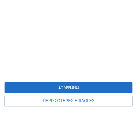
ΣΥΜΦΩΝΩ
ΔΙΕΘΝΗ
ΠΕΡΙΣΣΟΤΕΡΕΣ ΕΠΙΛΟΓΕΣ
Έκθεση-σοκ για τη Βενεζουέλα:
Υποσιτισμός, σκέψεις αυτοκτονίας και
τεράστιες ελλείψεις στα σχολεία