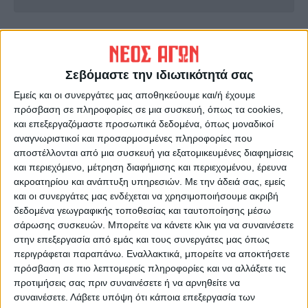
ΠΡΟΗΓΟΥΜΕΝΟ ΑΡΘΡΟ
ΕΠΟΜΕΝΟ ΑΡΘΡΟ
Ανίκητος ο Μίλτος
Άνετες νίκες για Ατρόμητο
Τεντόγλου, χρυσό μετάλλιο
Παλαμά και Αστέρα στην Α'
Σεβόμαστε την ιδιωτικότητά σας
και στη Γλασκώβη!
ΕΠΣΚ
Εμείς και οι συνεργάτες μας αποθηκεύουμε και/ή έχουμε
πρόσβαση σε πληροφορίες σε μια συσκευή, όπως τα cookies,
και επεξεργαζόμαστε προσωπικά δεδομένα, όπως μοναδικοί
αναγνωριστικοί και προσαρμοσμένες πληροφορίες που
αποστέλλονται από μια συσκευή για εξατομικευμένες διαφημίσεις
και περιεχόμενο, μέτρηση διαφήμισης και περιεχομένου, έρευνα
ακροατηρίου και ανάπτυξη υπηρεσιών.
Με την άδειά σας, εμείς
και οι συνεργάτες μας ενδέχεται να χρησιμοποιήσουμε ακριβή
δεδομένα γεωγραφικής τοποθεσίας και ταυτοποίησης μέσω
ΝΕΟΣ ΑΓΩΝ
σάρωσης συσκευών. Μπορείτε να κάνετε κλικ για να συναινέσετε
στην επεξεργασία από εμάς και τους συνεργάτες μας όπως
https://neosagon.gr
περιγράφεται παραπάνω. Εναλλακτικά, μπορείτε να αποκτήσετε
Η Αρχαιότερη Καθημερινή Πρωινή Εφημερίδα της Καρδίτσας
πρόσβαση σε πιο λεπτομερείς πληροφορίες και να αλλάξετε τις
προτιμήσεις σας πριν συναινέσετε ή να αρνηθείτε να
συναινέσετε.
Λάβετε υπόψη ότι κάποια επεξεργασία των