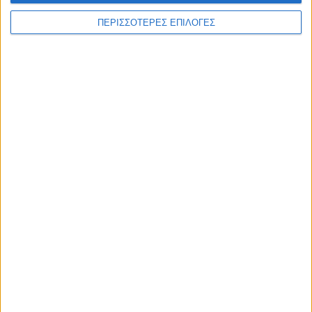
ΠΕΡΙΣΣΟΤΕΡΕΣ ΕΠΙΛΟΓΕΣ
ΕΠΙΚΕΦΑΛΗΣ ΕΙΔΗΣΕΙΣ
7 Αυγούστου 2026, 10:52 πμ