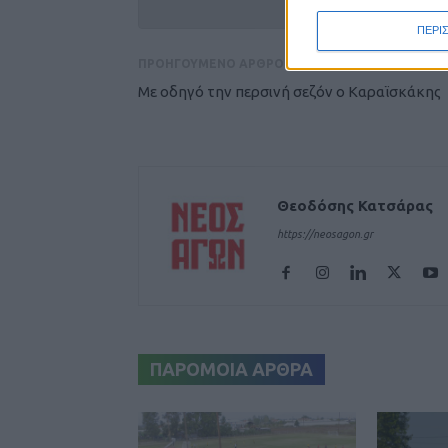
ΠΕΡΙ
ΠΡΟΗΓΟΥΜΕΝΟ ΑΡΘΡΟ
Με οδηγό την περσινή σεζόν ο Καραϊσκάκης
Θεοδόσης Κατσάρας
https://neosagon.gr
ΠΑΡΟΜΟΙΑ ΑΡΘΡΑ