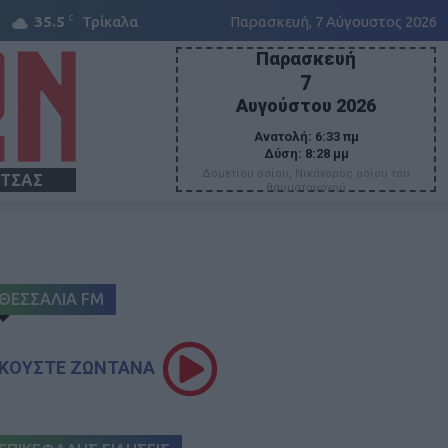
C
35.5
Τρίκαλα
Παρασκευή, 7 Αύγουστος 2026
Παρασκευή
7
Αυγούστου 2026
Ανατολή:
6:33 πμ
Δύση:
8:28 μμ
Δομετίου οσίου, Νικάνορος οσίου του
ΙΤΣΑΣ
θαυματουργού
ΘΕΣΣΑΛΙΑ FM
ΚΟΥΣΤΕ ΖΩΝΤΑΝΑ