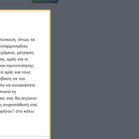
 συσκευή, όπως τα
προσαρμοσμένες
ιεχόμενο, μέτρηση
ς, εμείς και οι
και ταυτοποίησης
ό εμάς και τους
σβαση σε πιο
τε να συναινέσετε.
αιτεί τη
εις σας θα ισχύουν
 τη συγκατάθεσή σας
ορρήτου" στο κάτω