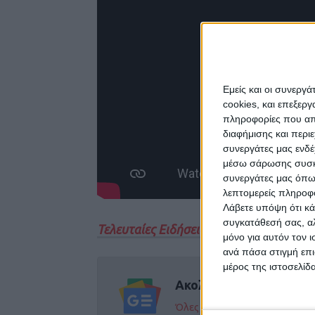
Εμείς και οι συνεργ
cookies, και επεξε
πληροφορίες που απο
διαφήμισης και περι
συνεργάτες μας ενδέ
μέσω σάρωσης συσκευ
συνεργάτες μας όπω
λεπτομερείς πληροφορ
Λάβετε υπόψη ότι κά
συγκατάθεσή σας, αλ
Τελευταίες Ειδήσεις Σήμερα
μόνο για αυτόν τον 
ανά πάσα στιγμή επι
μέρος της ιστοσελίδα
Ακολούθησε την εφημε
Όλες οι εξελίξεις στην περι