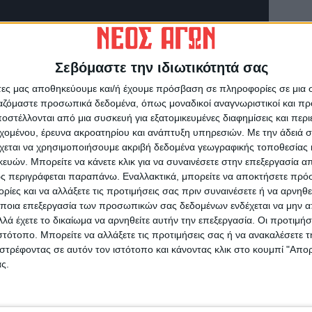
Σεβόμαστε την ιδιωτικότητά σας
άτες μας αποθηκεύουμε και/ή έχουμε πρόσβαση σε πληροφορίες σε μια
ργαζόμαστε προσωπικά δεδομένα, όπως μοναδικοί αναγνωριστικοί και 
στέλλονται από μια συσκευή για εξατομικευμένες διαφημίσεις και περ
εχομένου, έρευνα ακροατηρίου και ανάπτυξη υπηρεσιών.
Με την άδειά σα
χεται να χρησιμοποιήσουμε ακριβή δεδομένα γεωγραφικής τοποθεσίας 
ών. Μπορείτε να κάνετε κλικ για να συναινέσετε στην επεξεργασία απ
ς περιγράφεται παραπάνω. Εναλλακτικά, μπορείτε να αποκτήσετε πρό
ίες και να αλλάξετε τις προτιμήσεις σας πριν συναινέσετε ή να αρνηθεί
ποια επεξεργασία των προσωπικών σας δεδομένων ενδέχεται να μην απ
λά έχετε το δικαίωμα να αρνηθείτε αυτήν την επεξεργασία. Οι προτιμήσ
ιστότοπο. Μπορείτε να αλλάξετε τις προτιμήσεις σας ή να ανακαλέσετε
στρέφοντας σε αυτόν τον ιστότοπο και κάνοντας κλικ στο κουμπί "Απ
ς.
ρίδα ΝΕΟΣ ΑΓΩΝ στο Google News!
οχή της Καρδίτσας και ευρύτερα της Θεσσαλίας