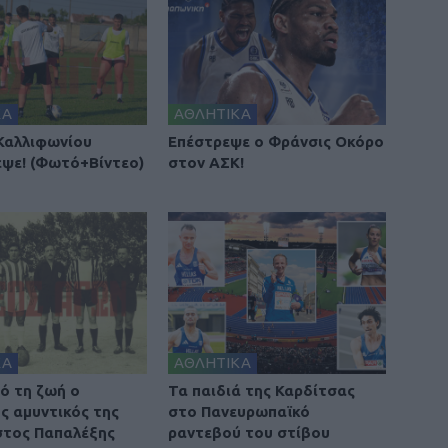
ΚΑ
ΑΘΛΗΤΙΚΑ
Καλλιφωνίου
Επέστρεψε ο Φράνσις Οκόρο
ρεψε! (Φωτό+Βίντεο)
στον ΑΣΚ!
ΚΑ
ΑΘΛΗΤΙΚΑ
ό τη ζωή ο
Τα παιδιά της Καρδίτσας
ς αμυντικός της
στο Πανευρωπαϊκό
τος Παπαλέξης
ραντεβού του στίβου