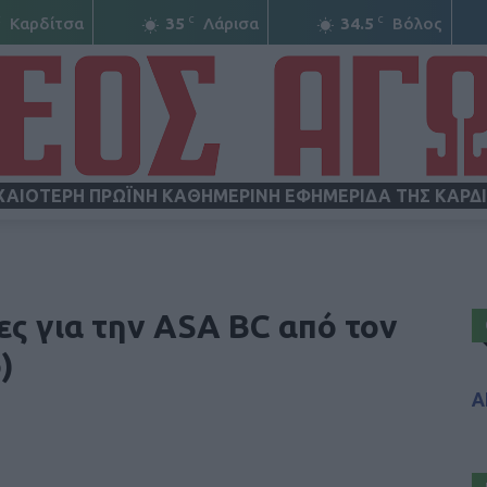
C
C
C
Καρδίτσα
35
Λάρισα
34.5
Βόλος
ΧΑΙΟΤΕΡΗ ΠΡΩΪΝΗ ΚΑΘΗΜΕΡΙΝΗ ΕΦΗΜΕΡΙΔΑ ΤΗΣ ΚΑΡΔ
ΝΕΟΣ
ες για την ASA BC από τον
)
Α
ΑΓΩΝ