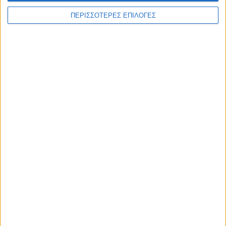
ΠΕΡΙΣΣΟΤΕΡΕΣ ΕΠΙΛΟΓΕΣ
ΚΑΡΔΙΤΣΑ
Δωρεά ακινήτου και μελέτης για τη
δημιουργία «Κειμηλιοαρχείου» στη
Ρεντίνα