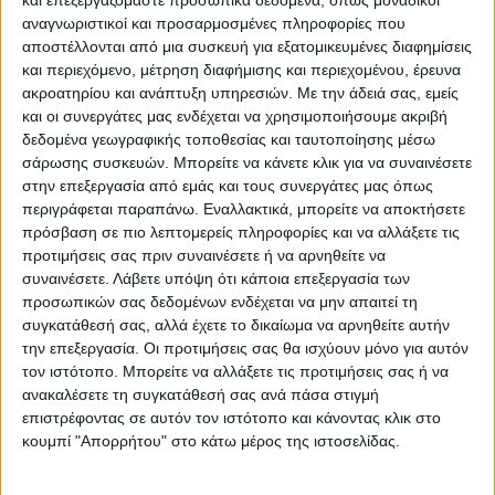
αναγνωριστικοί και προσαρμοσμένες πληροφορίες που
αυτοκινητόδρομο όπου το οδόστρωμα
αποστέλλονται από μια συσκευή για εξατομικευμένες διαφημίσεις
δεν ήταν καλυμμένο από χιόνι.
και περιεχόμενο, μέτρηση διαφήμισης και περιεχομένου, έρευνα
Εκεί, χωρίς να υπάρχει καμία επίσημη
ακροατηρίου και ανάπτυξη υπηρεσιών.
Με την άδειά σας, εμείς
ενημέρωση ή διευθέτηση της
και οι συνεργάτες μας ενδέχεται να χρησιμοποιήσουμε ακριβή
δεδομένα γεωγραφικής τοποθεσίας και ταυτοποίησης μέσω
κυκλοφορίας απο τους εκπροσώπους
σάρωσης συσκευών. Μπορείτε να κάνετε κλικ για να συναινέσετε
της εταιρείας και τους υπηρεσιακούς
στην επεξεργασία από εμάς και τους συνεργάτες μας όπως
παράγοντες, για λόγο που ακόμη
περιγράφεται παραπάνω. Εναλλακτικά, μπορείτε να αποκτήσετε
πρόσβαση σε πιο λεπτομερείς πληροφορίες και να αλλάξετε τις
αναζητούν και οι ίδιοι οι οδηγοί, τα
προτιμήσεις σας πριν συναινέσετε ή να αρνηθείτε να
οχήματα άρχισαν να εγκλωβίζονται. Ο
συναινέσετε.
Λάβετε υπόψη ότι κάποια επεξεργασία των
ίδιος κατάφερε να
προσωπικών σας δεδομένων ενδέχεται να μην απαιτεί τη
απεγκλωβιστεί μετά από 18 ώρες, γύρω
συγκατάθεσή σας, αλλά έχετε το δικαίωμα να αρνηθείτε αυτήν
την επεξεργασία. Οι προτιμήσεις σας θα ισχύουν μόνο για αυτόν
τις 6 το πρωί της Τρίτης, για να φθάσει
τον ιστότοπο. Μπορείτε να αλλάξετε τις προτιμήσεις σας ή να
τελικά στο σπίτι του σχεδόν μετά από
ανακαλέσετε τη συγκατάθεσή σας ανά πάσα στιγμή
22 ώρες! Το ευτύχημα όπως είπε, ήταν
επιστρέφοντας σε αυτόν τον ιστότοπο και κάνοντας κλικ στο
κουμπί "Απορρήτου" στο κάτω μέρος της ιστοσελίδας.
ότι επέβαινε στο αυτοκίνητο μόνο ο
ίδιος χωρίς την υπόλοιπη οικογένεια,