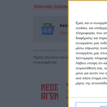
Τελευταίες Ειδήσεις Σήμερα
Εμείς και οι συνεργ
Ακολούθησε την εφημε
cookies, και επεξε
Όλες οι εξελίξεις στην περι
πληροφορίες που απο
διαφήμισης και περι
συνεργάτες μας ενδέ
μέσω σάρωσης συσκευ
ΠΡΟΗΓΟΥΜΕΝΟ ΑΡΘΡΟ
συνεργάτες μας όπω
Τέμπη: Στα ίχνη του «μοντέρ» του ηχητικού
λεπτομερείς πληροφορ
ντοκουμέντου
Λάβετε υπόψη ότι κά
συγκατάθεσή σας, αλ
μόνο για αυτόν τον 
ανά πάσα στιγμή επι
μέρος της ιστοσελίδα
ΝΕΟΣ ΑΓΩΝ
https://neosagon.gr
Η Αρχαιότερη Καθημερινή Πρω
ΠΕΡΙ