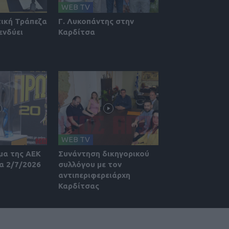
WEB TV
τική Τράπεζα
Γ. Λυκοπάντης στην
ενδύει
Καρδίτσα
WEB TV
μα της ΑΕΚ
Συνάντηση δικηγορικού
α 2/7/2026
συλλόγου με τον
αντιπεριφερειάρχη
Καρδίτσας