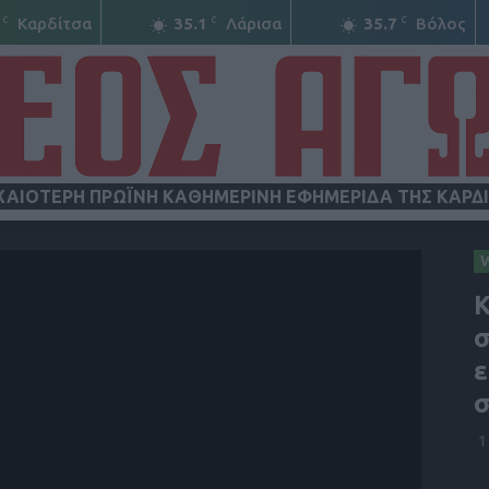
C
C
C
Καρδίτσα
35.1
Λάρισα
35.7
Βόλος
ΧΑΙΟΤΕΡΗ ΠΡΩΪΝΗ ΚΑΘΗΜΕΡΙΝΗ ΕΦΗΜΕΡΙΔΑ ΤΗΣ ΚΑΡΔ
ΝΕΟΣ
K
σ
ε
σ
ΑΓΩΝ
1