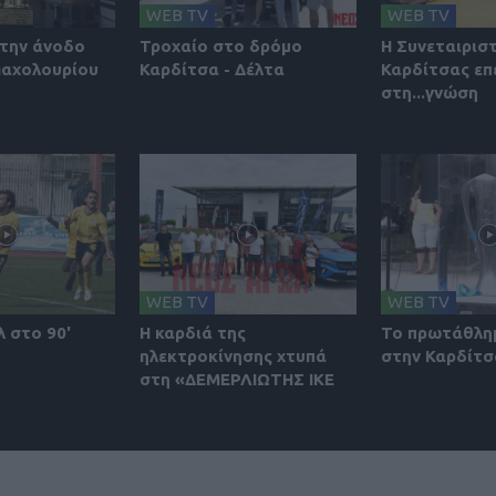
WEB TV
WEB TV
την άνοδο
Τροχαίο στο δρόμο
Η Συνεταιρισ
Μαχολουρίου
Καρδίτσα - Δέλτα
Καρδίτσας επ
στη...γνώση
WEB TV
WEB TV
λ στο 90'
Η καρδιά της
Το πρωτάθλη
ηλεκτροκίνησης χτυπά
στην Καρδίτσ
στη «ΔΕΜΕΡΛΙΩΤΗΣ ΙΚΕ