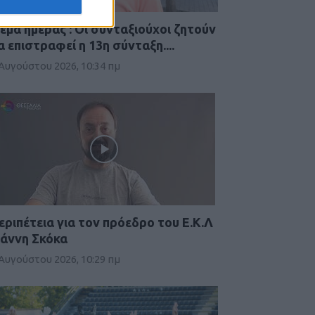
έμα ημέρας : Οι συνταξιούχοι ζητούν
α επιστραφεί η 13η σύνταξη....
 Αυγούστου 2026, 10:34 πμ
εριπέτεια για τον πρόεδρο του Ε.Κ.Λ
ιάννη Σκόκα
 Αυγούστου 2026, 10:29 πμ