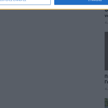
Θ
ν
4
Π
Γ
4