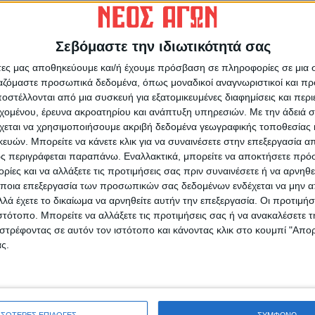
Σεβόμαστε την ιδιωτικότητά σας
άτες μας αποθηκεύουμε και/ή έχουμε πρόσβαση σε πληροφορίες σε μια
ρίδα ΝΕΟΣ ΑΓΩΝ στο Google News!
ργαζόμαστε προσωπικά δεδομένα, όπως μοναδικοί αναγνωριστικοί και 
οχή της Καρδίτσας και ευρύτερα της Θεσσαλίας
στέλλονται από μια συσκευή για εξατομικευμένες διαφημίσεις και περ
εχομένου, έρευνα ακροατηρίου και ανάπτυξη υπηρεσιών.
Με την άδειά σα
χεται να χρησιμοποιήσουμε ακριβή δεδομένα γεωγραφικής τοποθεσίας 
Θ
ών. Μπορείτε να κάνετε κλικ για να συναινέσετε στην επεξεργασία απ
σ
ΕΠΟΜΕΝΟ ΑΡΘΡΟ
ς περιγράφεται παραπάνω. Εναλλακτικά, μπορείτε να αποκτήσετε πρό
α
Τέμπη : Στη Λάρισα συγγενείς θυμάτων της
ίες και να αλλάξετε τις προτιμήσεις σας πριν συναινέσετε ή να αρνηθεί
Εθνικής τραγωδίας
ποια επεξεργασία των προσωπικών σας δεδομένων ενδέχεται να μην απ
6
λά έχετε το δικαίωμα να αρνηθείτε αυτήν την επεξεργασία. Οι προτιμήσ
ιστότοπο. Μπορείτε να αλλάξετε τις προτιμήσεις σας ή να ανακαλέσετε
στρέφοντας σε αυτόν τον ιστότοπο και κάνοντας κλικ στο κουμπί "Απ
ς.
ινή Εφημερίδα της Καρδίτσας
ΣΣΟΤΕΡΕΣ ΕΠΙΛΟΓΕΣ
ΣΥΜΦΩΝΩ