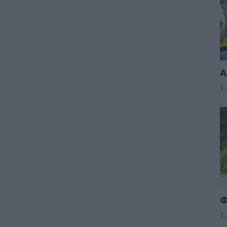
Α
3
Φ
3