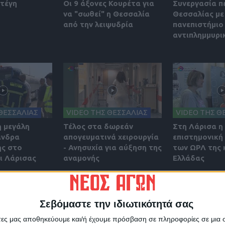
στέγη
Οι 9 άξονες Κουρέτα για
Συνεργασία π
να "σωθεί" η Θεσσαλία
Θεσσαλίας με
από την λειψυδρία
πανεπιστήμιο 
αντιπλημμυρι
ΘΕΣΣΑΛΙΑΣ
VIDEO ΤΗΣ ΘΕΣΣΑΛΙΑΣ
VIDEO ΤΗΣ Θ
η μεγάλη
Τέλος στα δωρεάν
Στη Λάρισα η
άνδρα
απογευματινά χειρουργία
επιστημονική
ς στο
- Ανησυχία για αύξηση της
των ΩΡΛ της 
 Λάρισας
αναμονής
Ελλάδας
Σεβόμαστε την ιδιωτικότητά σας
άτες μας αποθηκεύουμε και/ή έχουμε πρόσβαση σε πληροφορίες σε μια