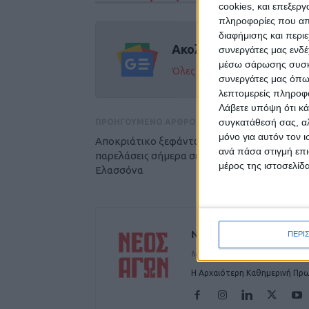
cookies, και επεξε
πληροφορίες που απο
διαφήμισης και περι
Ακολούθησε την εφημε
συνεργάτες μας ενδέ
μέσω σάρωσης συσκευ
Όλες οι εξελίξεις στην περι
συνεργάτες μας όπω
λεπτομερείς πληροφορ
Λάβετε υπόψη ότι κά
συγκατάθεσή σας, αλ
ΠΡΟΗΓΟΥΜΕΝΟ ΑΡΘΡΟ
μόνο για αυτόν τον 
Αποκριάτικο ξεφάντωμα με καρναβαλικές
ανά πάσα στιγμή επι
παρελάσεις σήμερα σε Τύρναβο, Φάρσαλα,
μέρος της ιστοσελίδα
Ελασσόνα
ΝΕΟΣ ΑΓΩΝ
ΠΕΡΙ
https://neosagon.gr
Η Αρχαιότερη Καθημερινή Πρω