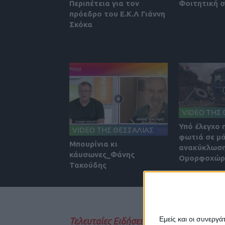
Περιπέτεια για τον
Φοιτητική 
πρόεδρο του Ε.Κ.Λ Γιάννη
Σκόκα
VIDEO ΤΗΣ 
Υπό έλεγχο 
VIDEO ΤΗΣ ΘΕΣΣΑΛΙΑΣ
φωτιά σε μ
Μπουρίνια κι
ανακύκλωση
κάυσωνες_Φάνης
Ομορφοχώρι
Τακούδης
Εμείς και οι συνεργ
Τελευταίες Ειδήσεις Σήμερα