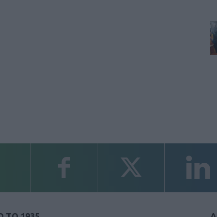
 ΤΟ 1935
Α