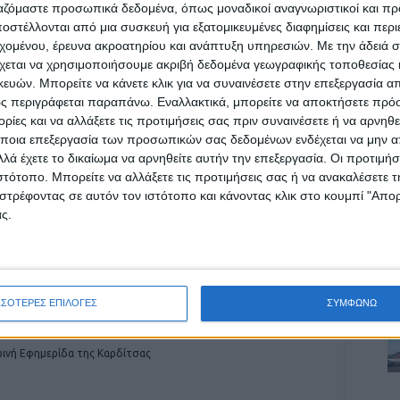
ργαζόμαστε προσωπικά δεδομένα, όπως μοναδικοί αναγνωριστικοί και 
στέλλονται από μια συσκευή για εξατομικευμένες διαφημίσεις και περ
εχομένου, έρευνα ακροατηρίου και ανάπτυξη υπηρεσιών.
Με την άδειά σα
ρίδα ΝΕΟΣ ΑΓΩΝ στο Google News!
χεται να χρησιμοποιήσουμε ακριβή δεδομένα γεωγραφικής τοποθεσίας 
Α
ών. Μπορείτε να κάνετε κλικ για να συναινέσετε στην επεξεργασία απ
οχή της Καρδίτσας και ευρύτερα της Θεσσαλίας
ς περιγράφεται παραπάνω. Εναλλακτικά, μπορείτε να αποκτήσετε πρό
ίες και να αλλάξετε τις προτιμήσεις σας πριν συναινέσετε ή να αρνηθεί
ποια επεξεργασία των προσωπικών σας δεδομένων ενδέχεται να μην απ
λά έχετε το δικαίωμα να αρνηθείτε αυτήν την επεξεργασία. Οι προτιμήσ
ΕΠΟΜΕΝΟ ΑΡΘΡΟ
ιστότοπο. Μπορείτε να αλλάξετε τις προτιμήσεις σας ή να ανακαλέσετε
Μητσοτάκης για ΑΕΙ: Δεν θα επιτρέψουμε
στρέφοντας σε αυτόν τον ιστότοπο και κάνοντας κλικ στο κουμπί "Απ
δήθεν πάρτι να εξελίσσονται σε γιορτές
ς.
τυφλής βίας
ΣΣΟΤΕΡΕΣ ΕΠΙΛΟΓΕΣ
ΣΥΜΦΩΝΩ
ινή Εφημερίδα της Καρδίτσας