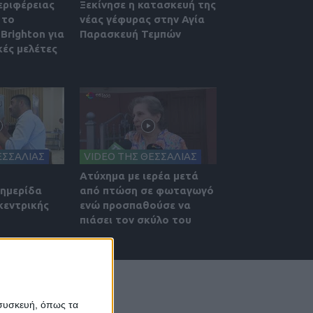
εριφέρειας
Ξεκίνησε η κατασκευή της
 το
νέας γέφυρας στην Αγία
Brighton για
Παρασκευή Τεμπών
κές μελέτες
ΕΣΣΑΛΙΑΣ
VIDEO ΤΗΣ ΘΕΣΣΑΛΙΑΣ
Ατύχημα με ιερέα μετά
 ημερίδα
από πτώση σε φωταγωγό
κεντρικής
ενώ προσπαθούσε να
πιάσει τον σκύλο του
 συσκευή, όπως τα