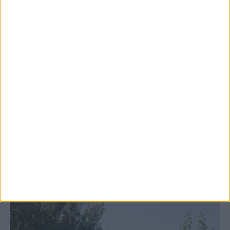
6 Αυγούστου 2026, 7:48 μμ
Κρούσμα του ιού του Δυτικού Νείλου στην
Κυψέλη του Δήμου Σοφάδων - έκτακτοι
ψεκασμοί
ΚΑΡΔΙΤΣΑ