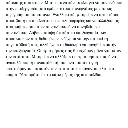
2024) μέχρι αργά το απόγευμα στη δυτική
σάρωσης συσκευών. Μπορείτε να κάνετε κλικ για να συναινέσετε
στην επεξεργασία από εμάς και τους συνεργάτες μας όπως
Μακεδονία και τη Θεσσαλία.
περιγράφεται παραπάνω. Εναλλακτικά, μπορείτε να αποκτήσετε
πρόσβαση σε πιο λεπτομερείς πληροφορίες και να αλλάξετε τις
3. Από τις προμεσημβρινές ώρες της Τρίτης
προτιμήσεις σας πριν συναινέσετε ή να αρνηθείτε να
συναινέσετε.
Λάβετε υπόψη ότι κάποια επεξεργασία των
(10-09-24) μέχρι το μεσημέρι της Τετάρτης
προσωπικών σας δεδομένων ενδέχεται να μην απαιτεί τη
(11-09-24) στην κεντρική και την ανατολική
συγκατάθεσή σας, αλλά έχετε το δικαίωμα να αρνηθείτε αυτήν
Μακεδονία και τις Σποράδες.
την επεξεργασία. Οι προτιμήσεις σας θα ισχύουν μόνο για αυτόν
τον ιστότοπο. Μπορείτε να αλλάξετε τις προτιμήσεις σας ή να
ανακαλέσετε τη συγκατάθεσή σας ανά πάσα στιγμή
4. Από το βράδυ της Τρίτης (10-09-24) έως
επιστρέφοντας σε αυτόν τον ιστότοπο και κάνοντας κλικ στο
τις απογευματινές ώρες της Τετάρτης (11-
κουμπί "Απορρήτου" στο κάτω μέρος της ιστοσελίδας.
09-24) στη Θράκη και τα νησιά του βορείου
και ανατολικού Αιγαίου.
Ο ρόλος του αεροχείμμαρου
Κύρια αιτία για αυτή την αλλαγή του καιρού
είναι η μεταβολή της ατμοσφαιρικής