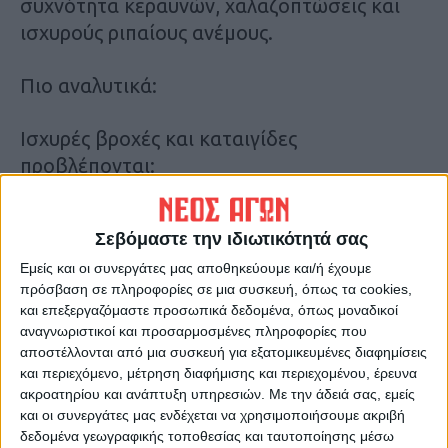
συχνότητα κεραυνών, χαλαζοπτώσεις και
ισχυρούς ριπαίους ανέμους.
Πιο αναλυτικά:
Ισχυρές βροχές και καταιγίδες
προβλέπονται:
1. Από το βράδυ της Δευτέρας (09-09-24)
Σεβόμαστε την ιδιωτικότητά σας
μέχρι τις μεσημβρινές ώρες της Τρίτης (10-
Εμείς και οι συνεργάτες μας αποθηκεύουμε και/ή έχουμε
09-24) στα νησιά του Ιονίου, την Ήπειρο, τη
πρόσβαση σε πληροφορίες σε μια συσκευή, όπως τα cookies,
δυτική Στερεά και τη δυτική Πελοπόννησο.
και επεξεργαζόμαστε προσωπικά δεδομένα, όπως μοναδικοί
Τα φαινόμενα τη νύχτα έως τις πρωινές
αναγνωριστικοί και προσαρμοσμένες πληροφορίες που
ώρες της Τρίτης (10-09-24) προβλέπεται να
αποστέλλονται από μια συσκευή για εξατομικευμένες διαφημίσεις
και περιεχόμενο, μέτρηση διαφήμισης και περιεχομένου, έρευνα
είναι ιδιαίτερα έντονα.
ακροατηρίου και ανάπτυξη υπηρεσιών.
Με την άδειά σας, εμείς
και οι συνεργάτες μας ενδέχεται να χρησιμοποιήσουμε ακριβή
2. Από τα ξημερώματα της Τρίτης (10-9-
δεδομένα γεωγραφικής τοποθεσίας και ταυτοποίησης μέσω