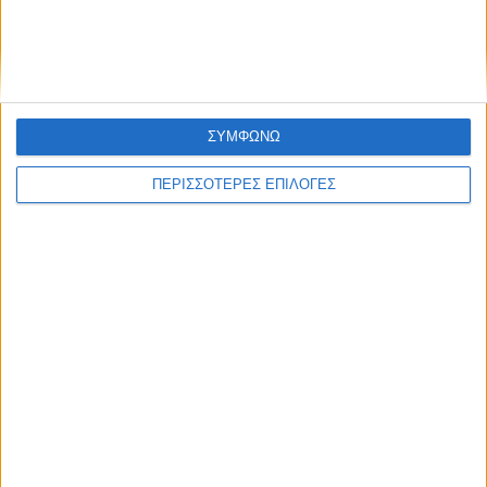
ΣΥΜΦΩΝΩ
ΠΕΡΙΣΣΟΤΕΡΕΣ ΕΠΙΛΟΓΕΣ
ΚΑΡΔΙΤΣΑ
Θετικό το εμπορικό ισοζύγιο στη
Θεσσαλία, με την Καρδίτσα όμως ουραγό
στις εξαγωγές (πίνακες)