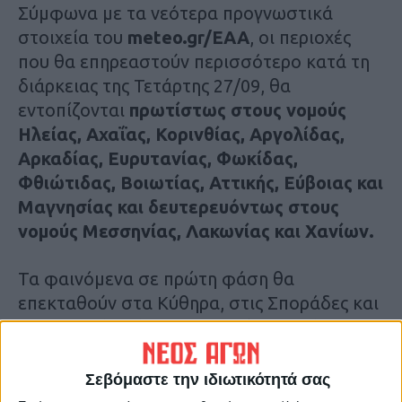
Σύμφωνα με τα νεότερα προγνωστικά
στοιχεία του
meteo.gr/
EAA
, οι περιοχές
που θα επηρεαστούν περισσότερο κατά τη
διάρκειας της Τετάρτης 27/09, θα
εντοπίζονται
πρωτίστως στους
νομούς
Ηλείας, Αχαΐας, Κορινθίας, Αργολίδας,
Αρκαδίας, Ευρυτανίας, Φωκίδας,
Φθιώτιδας, Βοιωτίας, Αττικής, Εύβοιας και
Μαγνησίας και δευτερευόντως στους
νομούς Μεσσηνίας, Λακωνίας και Χανίων.
Τα φαινόμενα σε πρώτη φάση θα
επεκταθούν στα Κύθηρα, στις Σποράδες και
στη Δυτική Κρήτη και σε δεύτερη φάση σε
αρκετά νησιωτικά τμήματα του Αιγαίου.
Σύμφωνα με την κατηγοριοποίηση του
Σεβόμαστε την ιδιωτικότητά σας
επεισοδίου βροχόπτωσης (RPI), η οποία