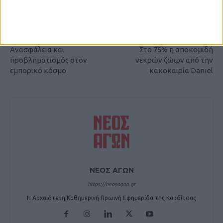
Καρδίτσας και ευρύτερα της Θεσσαλίας
ΠΡΟΗΓΟΥΜΕΝΟ ΑΡΘΡΟ
ΕΠΟΜΕΝΟ ΑΡΘΡΟ
Ανασφάλεια και
Στο 75% η αποκομιδή
προβληματισμός στον
νεκρών ζώων από την
εμπορικό κόσμο
κακοκαιρία Daniel
ΝΕΟΣ ΑΓΩΝ
https://neosagon.gr
Η Αρχαιότερη Καθημερινή Πρωινή Εφημερίδα της Καρδίτσας