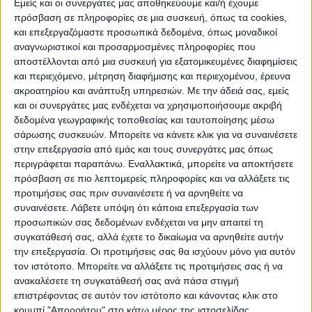
Εμείς και οι συνεργάτες μας αποθηκεύουμε και/ή έχουμε
εφαρμόζεται από τη μονάδα Meteo του
πρόσβαση σε πληροφορίες σε μια συσκευή, όπως τα cookies,
και επεξεργαζόμαστε προσωπικά δεδομένα, όπως μοναδικοί
Εθνικού Αστεροσκοπείου Αθηνών,
το
αναγνωριστικοί και προσαρμοσμένες πληροφορίες που
επεισόδιο βροχόπτωσης την Τετάρτη
αποστέλλονται από μια συσκευή για εξατομικευμένες διαφημίσεις
27/09 αναβαθμίζεται στην Κατηγορία 4
και περιεχόμενο, μέτρηση διαφήμισης και περιεχομένου, έρευνα
(Πολύ Σημαντική)
.
ακροατηρίου και ανάπτυξη υπηρεσιών.
Με την άδειά σας, εμείς
και οι συνεργάτες μας ενδέχεται να χρησιμοποιήσουμε ακριβή
δεδομένα γεωγραφικής τοποθεσίας και ταυτοποίησης μέσω
Την Πέμπτη 28/09
, τα ισχυρά φαινόμενα θα
σάρωσης συσκευών. Μπορείτε να κάνετε κλικ για να συναινέσετε
επιμείνουν
στα ανατολικά και νότια
στην επεξεργασία από εμάς και τους συνεργάτες μας όπως
περιγράφεται παραπάνω. Εναλλακτικά, μπορείτε να αποκτήσετε
ηπειρωτικά (συμπεριλαμβανομένης της
πρόσβαση σε πιο λεπτομερείς πληροφορίες και να αλλάξετε τις
Αττικής), επηρεάζοντας παράλληλα τις
προτιμήσεις σας πριν συναινέσετε ή να αρνηθείτε να
Κυκλάδες, την Κρήτη και τα νησιά του
συναινέσετε.
Λάβετε υπόψη ότι κάποια επεξεργασία των
Ανατολικού Αιγαίου και ενδεχομένως
προσωπικών σας δεδομένων ενδέχεται να μην απαιτεί τη
συγκατάθεσή σας, αλλά έχετε το δικαίωμα να αρνηθείτε αυτήν
περιοχές της βορειοανατολικής χώρας.
την επεξεργασία. Οι προτιμήσεις σας θα ισχύουν μόνο για αυτόν
τον ιστότοπο. Μπορείτε να αλλάξετε τις προτιμήσεις σας ή να
Στον προγνωστικό χάρτη που ακολουθεί
ανακαλέσετε τη συγκατάθεσή σας ανά πάσα στιγμή
επιστρέφοντας σε αυτόν τον ιστότοπο και κάνοντας κλικ στο
απεικονίζεται η εκτιμώμενη αθροιστική
κουμπί "Απορρήτου" στο κάτω μέρος της ιστοσελίδας.