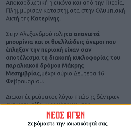
Αποκαρδιωτική η εικόνα και από την Πιερία.
Πλημμύρισαν καταστήματα στην Ολυμπιακή
Ακτή της
Κατερίνης
.
Στην Αλεξανδρούπολη
τα απανωτά
μπουρίνια και οι θυελλώδεις άνεμοι που
έπληξαν την περιοχή είχαν σαν
αποτέλεσμα τη διακοπή κυκλοφορίας του
παραλιακού δρόμου Μάκρης
Μεσημβρίας,
μέχρι αύριο Δευτέρα 16
Φεβρουαρίου.
Διακοπές ρεύματος λόγω πτώσης δέντρων
αντιμετωπίζουν οι κάτοικοι της
Σαμοθράκης
.
Σεβόμαστε την ιδιωτικότητά σας
H κυκλοφορία στον παραλιακό δρόμο