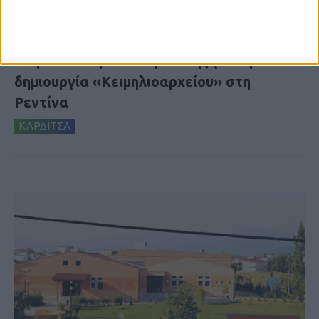
8 Αυγούστου 2026, 9:41 πμ
Δωρεά ακινήτου και μελέτης για τη
δημιουργία «Κειμηλιοαρχείου» στη
Ρεντίνα
ΚΑΡΔΙΤΣΑ