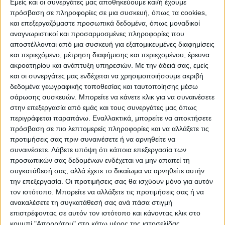
Εμείς και οι συνεργάτες μας αποθηκεύουμε και/ή έχουμε
Μακρυλιές-Λάκκωμα έχει διακοπεί λόγω
πρόσβαση σε πληροφορίες σε μια συσκευή, όπως τα cookies,
των θυελλωδών ανέμων.
και επεξεργαζόμαστε προσωπικά δεδομένα, όπως μοναδικοί
αναγνωριστικοί και προσαρμοσμένες πληροφορίες που
αποστέλλονται από μια συσκευή για εξατομικευμένες διαφημίσεις
και περιεχόμενο, μέτρηση διαφήμισης και περιεχομένου, έρευνα
ακροατηρίου και ανάπτυξη υπηρεσιών.
Με την άδειά σας, εμείς
και οι συνεργάτες μας ενδέχεται να χρησιμοποιήσουμε ακριβή
δεδομένα γεωγραφικής τοποθεσίας και ταυτοποίησης μέσω
σάρωσης συσκευών. Μπορείτε να κάνετε κλικ για να συναινέσετε
στην επεξεργασία από εμάς και τους συνεργάτες μας όπως
περιγράφεται παραπάνω. Εναλλακτικά, μπορείτε να αποκτήσετε
πρόσβαση σε πιο λεπτομερείς πληροφορίες και να αλλάξετε τις
προτιμήσεις σας πριν συναινέσετε ή να αρνηθείτε να
συναινέσετε.
Λάβετε υπόψη ότι κάποια επεξεργασία των
προσωπικών σας δεδομένων ενδέχεται να μην απαιτεί τη
συγκατάθεσή σας, αλλά έχετε το δικαίωμα να αρνηθείτε αυτήν
την επεξεργασία. Οι προτιμήσεις σας θα ισχύουν μόνο για αυτόν
τον ιστότοπο. Μπορείτε να αλλάξετε τις προτιμήσεις σας ή να
ανακαλέσετε τη συγκατάθεσή σας ανά πάσα στιγμή
επιστρέφοντας σε αυτόν τον ιστότοπο και κάνοντας κλικ στο
Επίσης σύμφωνα με ανακοίνωση της
κουμπί "Απορρήτου" στο κάτω μέρος της ιστοσελίδας.