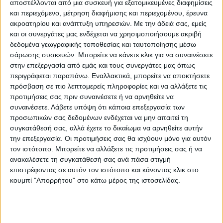
αποστέλλονται από μια συσκευή για εξατομικευμένες διαφημίσεις
και περιεχόμενο, μέτρηση διαφήμισης και περιεχομένου, έρευνα
Δόξα Μασχολουρίου 34
ακροατηρίου και ανάπτυξη υπηρεσιών.
Με την άδειά σας, εμείς
και οι συνεργάτες μας ενδέχεται να χρησιμοποιήσουμε ακριβή
ΑΟ Κρανέας 31
δεδομένα γεωγραφικής τοποθεσίας και ταυτοποίησης μέσω
σάρωσης συσκευών. Μπορείτε να κάνετε κλικ για να συναινέσετε
στην επεξεργασία από εμάς και τους συνεργάτες μας όπως
ΑΕ Μουζακίου 30
περιγράφεται παραπάνω. Εναλλακτικά, μπορείτε να αποκτήσετε
πρόσβαση σε πιο λεπτομερείς πληροφορίες και να αλλάξετε τις
ΑΟ Μυρίνης 28
προτιμήσεις σας πριν συναινέσετε ή να αρνηθείτε να
συναινέσετε.
Λάβετε υπόψη ότι κάποια επεξεργασία των
προσωπικών σας δεδομένων ενδέχεται να μην απαιτεί τη
Διγενής 21
συγκατάθεσή σας, αλλά έχετε το δικαίωμα να αρνηθείτε αυτήν
την επεξεργασία. Οι προτιμήσεις σας θα ισχύουν μόνο για αυτόν
Δόξα Μητρόπολης 20
τον ιστότοπο. Μπορείτε να αλλάξετε τις προτιμήσεις σας ή να
ανακαλέσετε τη συγκατάθεσή σας ανά πάσα στιγμή
επιστρέφοντας σε αυτόν τον ιστότοπο και κάνοντας κλικ στο
Ταυρωπός 20
κουμπί "Απορρήτου" στο κάτω μέρος της ιστοσελίδας.
ΑΕ Καππαδοκικού 18