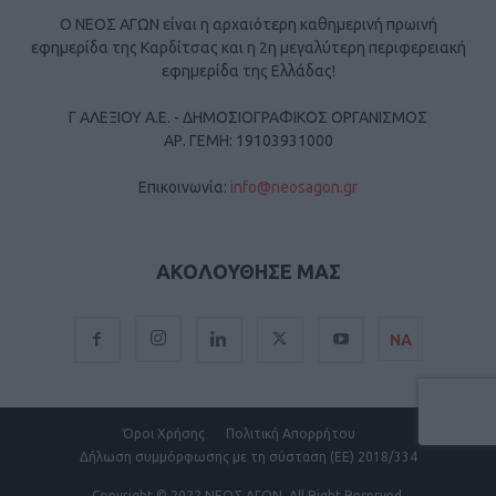
Ο ΝΕΟΣ ΑΓΩΝ είναι η αρχαιότερη καθημερινή πρωινή
εφημερίδα της Καρδίτσας και η 2η μεγαλύτερη περιφερειακή
εφημερίδα της Ελλάδας!
Γ ΑΛΕΞΙΟΥ Α.Ε. - ΔΗΜΟΣΙΟΓΡΑΦΙΚΟΣ ΟΡΓΑΝΙΣΜΟΣ
ΑΡ. ΓΕΜΗ: 19103931000
Επικοινωνία:
info@neosagon.gr
ΑΚΟΛΟΥΘΗΣΕ ΜΑΣ
ΝΑ
Όροι Χρήσης
Πολιτική Απορρήτου
Δήλωση συμμόρφωσης με τη σύσταση (ΕΕ) 2018/334
Copyright
© 2022 ΝΕΟΣ ΑΓΩΝ.
All Right Reserved.