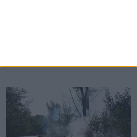
5 Αυγούστου 2026, 6:14 μμ
Παρανάλωμα του πυρός έγινε ΙΧ έξω από
το Μορφοβούνι, έσπευσε η Πυροσβεστική
(ΦΩΤΟ)
ΚΑΡΔΙΤΣΑ