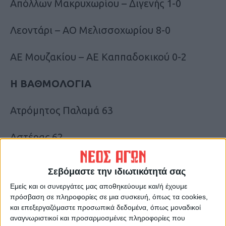
Απόλλων Μακρυχωρίου – Διγενής 1-0
Λεοντάρι – ΑΟ Μελισσοχωρίου 8-0
ΑΕ Μουζακίου – ΑΕ Καππαδοκικού 0-2
Η ΒΑΘΜΟΛΟΓΙΑ
Ατρόμητος Παλαμά 63
Αστέρας 62
ΑΕ Λεονταρίου 49
Σεβόμαστε την ιδιωτικότητά σας
Εμείς και οι συνεργάτες μας αποθηκεύουμε και/ή έχουμε
Μαυραϊκή 44
πρόσβαση σε πληροφορίες σε μια συσκευή, όπως τα cookies,
και επεξεργαζόμαστε προσωπικά δεδομένα, όπως μοναδικοί
ΑΟ Φύλλου 35
αναγνωριστικοί και προσαρμοσμένες πληροφορίες που