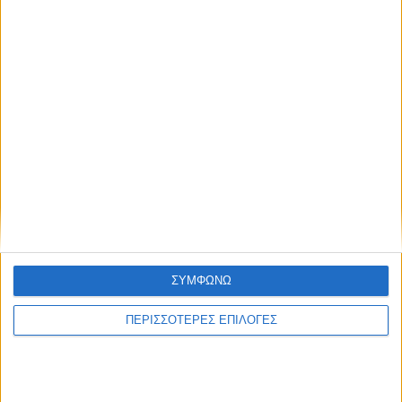
την ΤΣΣΚΑ Σόφιας (1-1)
ΣΥΜΦΩΝΩ
ΠΕΡΙΣΣΟΤΕΡΕΣ ΕΠΙΛΟΓΕΣ
UNCATEGORIZED
Οι Καρδιτσιώτες και η Αναγέννηση