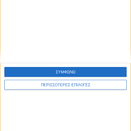
ΚΑΡΔΙΤΣΑ
Επέμβαση της Πυροσβεστικής σε εστία
φωτιάς πίσω από τον σταθμό του ΟΣΕ
(φωτο & βιντεο)
ΣΥΜΦΩΝΩ
ΠΕΡΙΣΣΟΤΕΡΕΣ ΕΠΙΛΟΓΕΣ