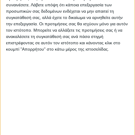
στα δημόσια Πανεπιστήμια, θα περικόψει
συναινέσετε.
Λάβετε υπόψη ότι κάποια επεξεργασία των
προσωπικών σας δεδομένων ενδέχεται να μην απαιτεί τη
ακόμα περισσότερο την κρατική
συγκατάθεσή σας, αλλά έχετε το δικαίωμα να αρνηθείτε αυτήν
χρηματοδότηση. Θα επιβάλει ένα βαθύτερο
την επεξεργασία. Οι προτιμήσεις σας θα ισχύουν μόνο για αυτόν
αυταρχικό αντιδημοκρατικό πλαίσιο
τον ιστότοπο. Μπορείτε να αλλάξετε τις προτιμήσεις σας ή να
λειτουργίας, όπου ελεύθερο θα είναι μόνο
ανακαλέσετε τη συγκατάθεσή σας ανά πάσα στιγμή
επιστρέφοντας σε αυτόν τον ιστότοπο και κάνοντας κλικ στο
το κέρδος και θα εξοβελίζονται οι
κουμπί "Απορρήτου" στο κάτω μέρος της ιστοσελίδας.
κοινωνικές ανάγκες και τα λαϊκά
συμφέροντα. Τα «μη κρατικά»
Πανεπιστήμια δεν γίνονται για να
επαναπατριστούν οι 40.000 φοιτητές του
εξωτερικού αλλά για να συνειδητοποιήσει ο
λαός πως οι σπουδές πληρώνονται και πως
«ό,τι πληρώνει παίρνει». Έτσι, θα είναι πιο
εύκολη η επιβολή διδάκτρων στις
προπτυχιακές σπουδές στο δημόσιο
Πανεπιστήμιο, όπως έχουν ήδη επιβληθεί
στις μεταπτυχιακές σπουδές. Στην ίδια