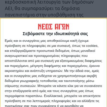
κερδοσκοπική λειτουργία των δημόσιων
ΑΕΙ, θα συμπαρασύρει τα δημόσια
πανεπιστήμια στην υποβάθμιση της
ποιότητας και των παροχών, για να
εξοικονομηθούν χρήματα.
Σεβόμαστε την ιδιωτικότητά σας
Μετά τα τρένα, το ρεύμα, τα λιμάνια, τα
Εμείς και οι συνεργάτες μας αποθηκεύουμε και/ή έχουμε
πρόσβαση σε πληροφορίες σε μια συσκευή, όπως τα cookies,
αεροδρόμια, την υγεία, η κυβέρνηση θέλει
και επεξεργαζόμαστε προσωπικά δεδομένα, όπως μοναδικοί
να προχωρήσει
αναγνωριστικοί και προσαρμοσμένες πληροφορίες που
αποστέλλονται από μια συσκευή για εξατομικευμένες διαφημίσεις
στην ίδρυση ιδιωτικών – μη κρατικών
και περιεχόμενο, μέτρηση διαφήμισης και περιεχομένου, έρευνα
ακροατηρίου και ανάπτυξη υπηρεσιών.
Με την άδειά σας, εμείς
πανεπιστημίων», σημείωσαν
και οι συνεργάτες μας ενδέχεται να χρησιμοποιήσουμε ακριβή
χαρακτηριστικά.
δεδομένα γεωγραφικής τοποθεσίας και ταυτοποίησης μέσω
σάρωσης συσκευών. Μπορείτε να κάνετε κλικ για να συναινέσετε
Όπως τόνισαν, «η ύπαρξη ιδιωτικών
στην επεξεργασία από εμάς και τους συνεργάτες μας όπως
περιγράφεται παραπάνω. Εναλλακτικά, μπορείτε να αποκτήσετε
πανεπιστημίων θα επιβάλει τη λειτουργία
πρόσβαση σε πιο λεπτομερείς πληροφορίες και να αλλάξετε τις
με βάση ιδιωτικοοικονομικά κριτήρια και
προτιμήσεις σας πριν συναινέσετε ή να αρνηθείτε να