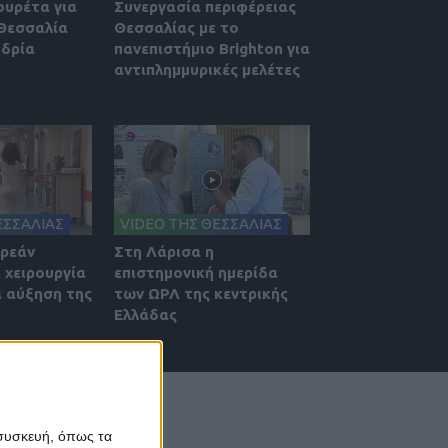
ουρέτα για
Συνεργασία περιφέρειας
 Θεσσαλία
Θεσσαλίας με το
υδρία
πανεπιστήμιο Brighton για
αντιπλημμυρικές μελέτες
ΕΣΣΑΛΙΑΣ
VIDEO ΤΗΣ ΘΕΣΣΑΛΙΑΣ
ωρεάν
Στη Λάρισα η
 χειρουργία
επιστημονική ημερίδα
α αύξηση της
των ΩΡΛ της κεντρικής
Ελλάδας
 συσκευή, όπως τα