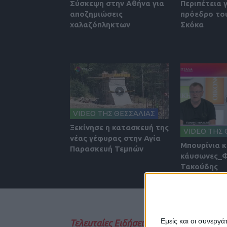
Σύσκεψη στην Αθήνα για
Περιπέτεια 
αποζημιώσεις
πρόεδρο του
χαλαζόπληκτων
Σκόκα
VIDEO ΤΗΣ ΘΕΣΣΑΛΙΑΣ
Ξεκίνησε η κατασκευή της
VIDEO ΤΗΣ 
νέας γέφυρας στην Αγία
Μπουρίνια κ
Παρασκευή Τεμπών
κάυσωνες_
Τακούδης
Εμείς και οι συνεργ
Τελευταίες Ειδήσεις Σήμερα