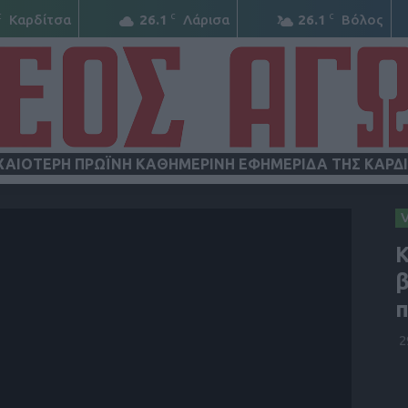
C
C
C
Καρδίτσα
26.1
Λάρισα
26.1
Βόλος
ΧΑΙΟΤΕΡΗ ΠΡΩΪΝΗ ΚΑΘΗΜΕΡΙΝΗ ΕΦΗΜΕΡΙΔΑ ΤΗΣ ΚΑΡΔ
ΝΕΟΣ
Κ
β
2
ΑΓΩΝ