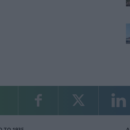
 ΤΟ 1935
Α