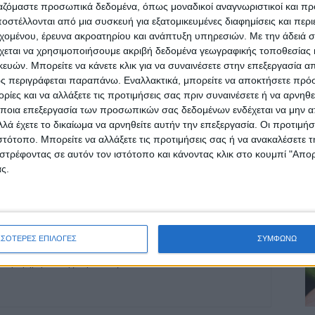
ργαζόμαστε προσωπικά δεδομένα, όπως μοναδικοί αναγνωριστικοί και 
στέλλονται από μια συσκευή για εξατομικευμένες διαφημίσεις και περ
εχομένου, έρευνα ακροατηρίου και ανάπτυξη υπηρεσιών.
Με την άδειά σα
ρίδα ΝΕΟΣ ΑΓΩΝ στο Google News!
χεται να χρησιμοποιήσουμε ακριβή δεδομένα γεωγραφικής τοποθεσίας 
Α
ών. Μπορείτε να κάνετε κλικ για να συναινέσετε στην επεξεργασία απ
οχή της Καρδίτσας και ευρύτερα της Θεσσαλίας
ς περιγράφεται παραπάνω. Εναλλακτικά, μπορείτε να αποκτήσετε πρό
ίες και να αλλάξετε τις προτιμήσεις σας πριν συναινέσετε ή να αρνηθεί
ποια επεξεργασία των προσωπικών σας δεδομένων ενδέχεται να μην απ
λά έχετε το δικαίωμα να αρνηθείτε αυτήν την επεξεργασία. Οι προτιμήσ
ΕΠΟΜΕΝΟ ΑΡΘΡΟ
ιστότοπο. Μπορείτε να αλλάξετε τις προτιμήσεις σας ή να ανακαλέσετε
Εκλογές 2023: «Κλείδωσε» η ημερομηνία για το
στρέφοντας σε αυτόν τον ιστότοπο και κάνοντας κλικ στο κουμπί "Απ
debate -Στις 10 Μαΐου στις 21:00 στην ΕΡΤ
ς.
ΣΣΟΤΕΡΕΣ ΕΠΙΛΟΓΕΣ
ΣΥΜΦΩΝΩ
ινή Εφημερίδα της Καρδίτσας