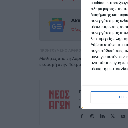
cookies, και επεξε
πληροφορίες που απο
διαφήμισης και περι
Ακολούθησε την εφημε
συνεργάτες μας ενδέ
μέσω σάρωσης συσκευ
Όλες οι εξελίξεις στην περι
συνεργάτες μας όπω
λεπτομερείς πληροφορ
Λάβετε υπόψη ότι κά
συγκατάθεσή σας, αλ
ΠΡΟΗΓΟΥΜΕΝΟ ΑΡΘΡΟ
μόνο για αυτόν τον 
Μαθητές από τη Λάρισα που βρίσκονταν
ανά πάσα στιγμή επι
εκδρομή στην Πάτρα δέχθηκαν επίθεση
μέρος της ιστοσελίδα
ΝΕΟΣ ΑΓΩΝ
ΠΕΡΙ
https://neosagon.gr
Η Αρχαιότερη Καθημερινή Πρω