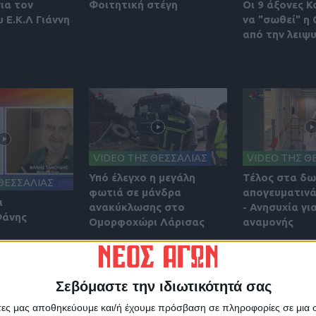
για τον
Φοιτητική στέγη
Οι 9 άξονες Κ
 Ε.Κ.Λ Γιάννη
να "σωθεί" η
από την λειψ
VIDEO ΤΗΣ ΘΕΣΣΑΛΙΑΣ
VIDEO ΤΗΣ Θ
Υπό έλεγχο η μεγάλη
Τέλος στα δ
ΘΕΣΣΑΛΙΑΣ
φωτιά σε μάνδρα
απογευματινά
ι
ανακύκλωσης στο
- Ανησυχία γι
Φάνης
Ομορφοχώρι Λάρισας
αναμονής
Σεβόμαστε την ιδιωτικότητά σας
άτες μας αποθηκεύουμε και/ή έχουμε πρόσβαση σε πληροφορίες σε μια