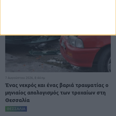
7 Αυγούστου 2026, 8:44 πμ
Ένας νεκρός και ένας βαριά τραυματίας ο
μηνιαίος απολογισμός των τροχαίων στη
Θεσσαλία
ΘΕΣΣΑΛΙΑ