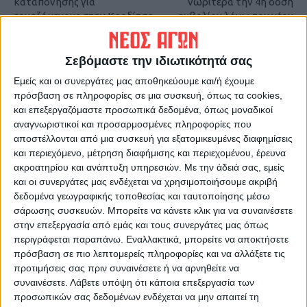
καταπόνησης για
νωρίτερα την 4η δόση
εργαζόμενους στην Καρδίτσα
εμβολίου λόγω του νέου
κύματος κορωνοϊού;
Σεβόμαστε την ιδιωτικότητά σας
Εμείς και οι συνεργάτες μας αποθηκεύουμε και/ή έχουμε
πρόσβαση σε πληροφορίες σε μια συσκευή, όπως τα cookies,
και επεξεργαζόμαστε προσωπικά δεδομένα, όπως μοναδικοί
αναγνωριστικοί και προσαρμοσμένες πληροφορίες που
αποστέλλονται από μια συσκευή για εξατομικευμένες διαφημίσεις
και περιεχόμενο, μέτρηση διαφήμισης και περιεχομένου, έρευνα
ακροατηρίου και ανάπτυξη υπηρεσιών.
Με την άδειά σας, εμείς
ΝΕΟΣ ΑΓΩΝ
και οι συνεργάτες μας ενδέχεται να χρησιμοποιήσουμε ακριβή
https://neosagon.gr
δεδομένα γεωγραφικής τοποθεσίας και ταυτοποίησης μέσω
Η Αρχαιότερη Καθημερινή Πρωινή Εφημερίδα της Καρδίτσας
σάρωσης συσκευών. Μπορείτε να κάνετε κλικ για να συναινέσετε
στην επεξεργασία από εμάς και τους συνεργάτες μας όπως
περιγράφεται παραπάνω. Εναλλακτικά, μπορείτε να αποκτήσετε
πρόσβαση σε πιο λεπτομερείς πληροφορίες και να αλλάξετε τις
προτιμήσεις σας πριν συναινέσετε ή να αρνηθείτε να
συναινέσετε.
Λάβετε υπόψη ότι κάποια επεξεργασία των
ΠΑΡΟΜΟΙΑ ΑΡΘΡΑ
προσωπικών σας δεδομένων ενδέχεται να μην απαιτεί τη