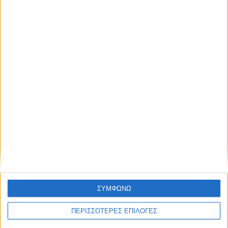
το απόγευμα στην Καρδίτσα, πτήση
αντιχαλαζικής προστασίας στον ουρανό
ΘΕΣΣΑΛΙΑ FM
ΑΚΟΥΣΤΕ ΖΩΝΤΑΝΑ
ΣΥΜΦΩΝΩ
ΕΠΙΚΕΦΑΛΗΣ ΕΙΔΗΣΕΙΣ
ΠΕΡΙΣΣΟΤΕΡΕΣ ΕΠΙΛΟΓΕΣ