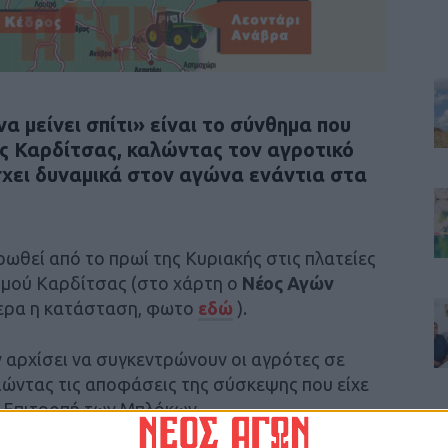
α μείνει σπίτι» είναι το σύνθημα που
ης Καρδίτσας, καλώντας τον αγροτικό
χει δυναμικά στον αγώνα ενάντια στα
ωθεί από το πρωί της Κυριακής στις πλατείες
μού Καρδίτσας (στο χάρτη ο
Νέος Αγών
ερα η κατάσταση, φωτο
εδώ
).
 αρχίσει να συγκεντρώνουν οι αγρότες σε
ιώντας τις αποφάσεις της σύσκεψης που είχε
ή Επιτροπή των Μπλόκων.