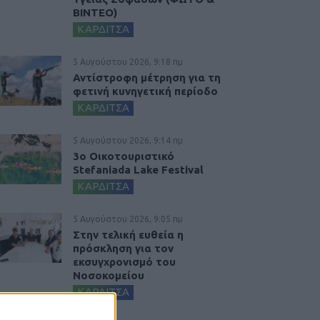
ΒΙΝΤΕΟ)
ΚΑΡΔΙΤΣΑ
5 Αυγούστου 2026, 9:18 πμ
Αντίστροφη μέτρηση για τη
φετινή κυνηγετική περίοδο
ΚΑΡΔΙΤΣΑ
5 Αυγούστου 2026, 9:14 πμ
3ο Οικοτουριστικό
Stefaniada Lake Festival
ΚΑΡΔΙΤΣΑ
5 Αυγούστου 2026, 9:05 πμ
Στην τελική ευθεία η
πρόσκληση για τον
εκσυγχρονισμό του
Νοσοκομείου
ΚΑΡΔΙΤΣΑ