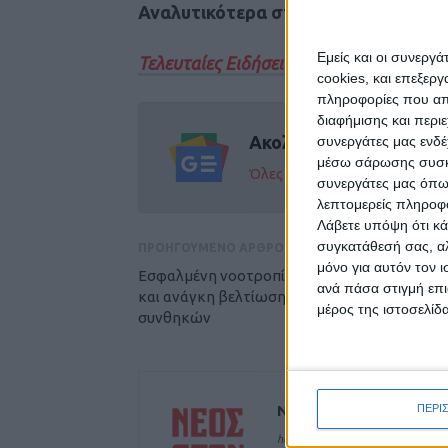
Αναλυτικότερα στην έντυπη έκδοση
Εμείς και οι συνεργ
Τελευταίες Ειδήσεις Σήμερα
cookies, και επεξε
πληροφορίες που απο
διαφήμισης και περι
Ακολούθησε την εφημε
συνεργάτες μας ενδέ
μέσω σάρωσης συσκευ
Όλες οι εξελίξεις στην περι
συνεργάτες μας όπω
λεπτομερείς πληροφορ
Λάβετε υπόψη ότι κά
συγκατάθεσή σας, αλ
ΠΡΟΗΓΟΥΜΕΝΟ ΑΡΘΡΟ
μόνο για αυτόν τον 
Εσφαλμένη νοοτροπία απέναντι στους νέους,
ανά πάσα στιγμή επι
και ανάγκη βελτίωσης των εργασιακών
μέρος της ιστοσελίδα
συνθηκών
ΝΕΟΣ ΑΓΩΝ
ΠΕΡΙ
https://neosagon.gr