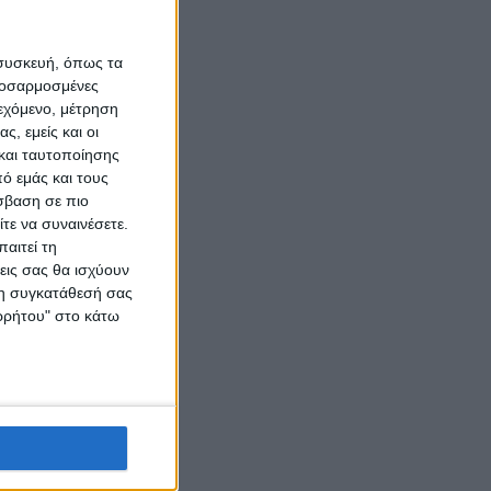
 συσκευή, όπως τα
προσαρμοσμένες
ιεχόμενο, μέτρηση
ς, εμείς και οι
και ταυτοποίησης
ό εμάς και τους
σβαση σε πιο
τε να συναινέσετε.
αιτεί τη
εις σας θα ισχύουν
 τη συγκατάθεσή σας
ορρήτου" στο κάτω