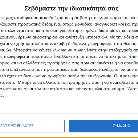
 του Νέου Αγώνα
Σεβόμαστε την ιδιωτικότητά σας
άτες μας αποθηκεύουμε και/ή έχουμε πρόσβαση σε πληροφορίες σε μια
ργαζόμαστε προσωπικά δεδομένα, όπως μοναδικοί αναγνωριστικοί και 
στέλλονται από μια συσκευή για εξατομικευμένες διαφημίσεις και περ
εχομένου, έρευνα ακροατηρίου και ανάπτυξη υπηρεσιών.
Με την άδειά σα
ρίδα ΝΕΟΣ ΑΓΩΝ στο Google News!
χεται να χρησιμοποιήσουμε ακριβή δεδομένα γεωγραφικής τοποθεσίας 
ών. Μπορείτε να κάνετε κλικ για να συναινέσετε στην επεξεργασία απ
οχή της Καρδίτσας και ευρύτερα της Θεσσαλίας
ς περιγράφεται παραπάνω. Εναλλακτικά, μπορείτε να αποκτήσετε πρό
ίες και να αλλάξετε τις προτιμήσεις σας πριν συναινέσετε ή να αρνηθεί
ποια επεξεργασία των προσωπικών σας δεδομένων ενδέχεται να μην απ
λά έχετε το δικαίωμα να αρνηθείτε αυτήν την επεξεργασία. Οι προτιμήσ
ΕΠΟΜΕΝΟ ΑΡΘΡΟ
ιστότοπο. Μπορείτε να αλλάξετε τις προτιμήσεις σας ή να ανακαλέσετε
Άρχισαν ξανά τα τηλεφωνήματα στην
στρέφοντας σε αυτόν τον ιστότοπο και κάνοντας κλικ στο κουμπί "Απ
Καρδίτσα από τους απατεώνες με τα «μαϊμού»
ς.
τροχαία
ΣΣΟΤΕΡΕΣ ΕΠΙΛΟΓΕΣ
ΣΥΜΦΩΝΩ