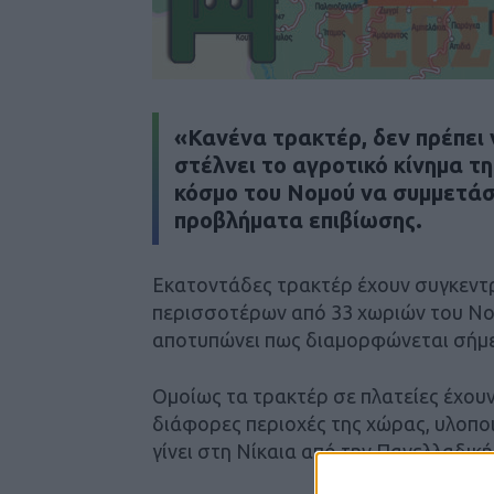
«Κανένα τρακτέρ, δεν πρέπει ν
στέλνει το αγροτικό κίνημα τ
κόσμο του Νομού να συμμετάσ
προβλήματα επιβίωσης.
Εκατοντάδες τρακτέρ έχουν συγκεντρ
περισσοτέρων από 33 χωριών του Νο
αποτυπώνει πως διαμορφώνεται σήμ
Ομοίως τα τρακτέρ σε πλατείες έχουν
διάφορες περιοχές της χώρας, υλοπο
γίνει στη Νίκαια από την Πανελλαδικ