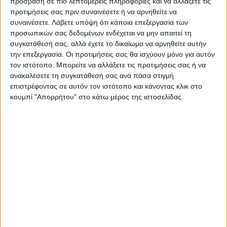
πρόσβαση σε πιο λεπτομερείς πληροφορίες και να αλλάξετε τις
προτιμήσεις σας πριν συναινέσετε ή να αρνηθείτε να
Ακολούθησε την εφημερίδα ΝΕΟΣ
συναινέσετε.
Λάβετε υπόψη ότι κάποια επεξεργασία των
ΑΓΩΝ στο Google News!
προσωπικών σας δεδομένων ενδέχεται να μην απαιτεί τη
συγκατάθεσή σας, αλλά έχετε το δικαίωμα να αρνηθείτε αυτήν
Όλες οι εξελίξεις στην περιοχή της
Καρδίτσας και ευρύτερα της Θεσσαλίας
την επεξεργασία. Οι προτιμήσεις σας θα ισχύουν μόνο για αυτόν
τον ιστότοπο. Μπορείτε να αλλάξετε τις προτιμήσεις σας ή να
ανακαλέσετε τη συγκατάθεσή σας ανά πάσα στιγμή
επιστρέφοντας σε αυτόν τον ιστότοπο και κάνοντας κλικ στο
ΠΡΟΗΓΟΥΜΕΝΟ ΑΡΘΡΟ
ΕΠΟΜΕΝΟ ΑΡΘΡΟ
κουμπί "Απορρήτου" στο κάτω μέρος της ιστοσελίδας.
Το 55% της διαφοράς μεταξύ
Σε Καρδίτσα και Τρίκαλα δύο
εκτιμηθείσας ζημιάς και
τυχερά 5άρια στο Τζόκερ
αποζημίωσης από τις
ασφαλιστικές θα καλύψει το
κράτος