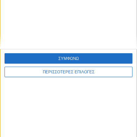
ΚΑΡΔΙΤΣΑ
Σύλληψη στην Καρδίτσα για κλοπή
ηλεκτρικής ενέργειας
ΣΥΜΦΩΝΩ
ΠΕΡΙΣΣΟΤΕΡΕΣ ΕΠΙΛΟΓΕΣ
ΘΕΣΣΑΛΙΑ FM