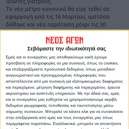
ιδιώτες γιατρούς.
Το νέο μέτρο κανονικά θα είχε τεθεί σε
εφαρμογή από τις 16 Μαρτίου, ωστόσο
δόθηκε και νέα παράταση μέχρι τις 30
Απριλίου, η οποία απ’ ότι φαίνεται θα είναι
η τελευταία, προκειμένου να καταρτιστεί
κατάλογος εξαιρέσεων που αφορούν παιδιά
Σεβόμαστε την ιδιωτικότητά σας
έως 18 ετών, νεφροπαθείς-
Εμείς και οι συνεργάτες μας αποθηκεύουμε και/ή έχουμε
αιμοκαθαρόμενους κλπ, αλλά και για την
πρόσβαση σε πληροφορίες σε μια συσκευή, όπως τα cookies,
και επεξεργαζόμαστε προσωπικά δεδομένα, όπως μοναδικοί
επίλυση θεμάτων που αφορούν τη διάθεση
αναγνωριστικοί και προσαρμοσμένες πληροφορίες που
αντιβιοτικών και ναρκωτικών φαρμάκων.
αποστέλλονται από μια συσκευή για εξατομικευμένες διαφημίσεις
και περιεχόμενο, μέτρηση διαφήμισης και περιεχομένου, έρευνα
Αναλυτικότερα στην έντυπη έκδοση του Νέου
ακροατηρίου και ανάπτυξη υπηρεσιών.
Με την άδειά σας, εμείς
και οι συνεργάτες μας ενδέχεται να χρησιμοποιήσουμε ακριβή
Αγώνα
δεδομένα γεωγραφικής τοποθεσίας και ταυτοποίησης μέσω
σάρωσης συσκευών. Μπορείτε να κάνετε κλικ για να συναινέσετε
Τελευταίες Ειδήσεις Σήμερα
στην επεξεργασία από εμάς και τους συνεργάτες μας όπως
περιγράφεται παραπάνω. Εναλλακτικά, μπορείτε να αποκτήσετε