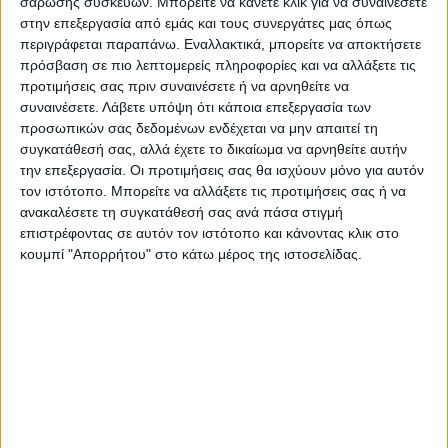
σάρωσης συσκευών. Μπορείτε να κάνετε κλικ για να συναινέσετε
στην επεξεργασία από εμάς και τους συνεργάτες μας όπως
περιγράφεται παραπάνω. Εναλλακτικά, μπορείτε να αποκτήσετε
Οι ίδιοι ζητούν από το κράτος να
πρόσβαση σε πιο λεπτομερείς πληροφορίες και να αλλάξετε τις
προχωρήσει άμεσα στη διευθέτηση του
προτιμήσεις σας πριν συναινέσετε ή να αρνηθείτε να
θέματος χωρίς να υποστούν επιπλέον
συναινέσετε.
Λάβετε υπόψη ότι κάποια επεξεργασία των
προσωπικών σας δεδομένων ενδέχεται να μην απαιτεί τη
ταλαιπωρία και παράλληλα να ισχύσει
συγκατάθεσή σας, αλλά έχετε το δικαίωμα να αρνηθείτε αυτήν
αναδρομικά η έκπτωση 15% στην
την επεξεργασία. Οι προτιμήσεις σας θα ισχύουν μόνο για αυτόν
επιστρεπτέα για τα ποσά που
τον ιστότοπο. Μπορείτε να αλλάξετε τις προτιμήσεις σας ή να
συμψηφίστηκαν και εξοφλήθηκαν εφάπαξ.
ανακαλέσετε τη συγκατάθεσή σας ανά πάσα στιγμή
επιστρέφοντας σε αυτόν τον ιστότοπο και κάνοντας κλικ στο
κουμπί "Απορρήτου" στο κάτω μέρος της ιστοσελίδας.
Τελευταίες Ειδήσεις Σήμερα
Ακολούθησε την εφημερίδα ΝΕΟΣ
ΑΓΩΝ στο Google News!
Όλες οι εξελίξεις στην περιοχή της
Καρδίτσας και ευρύτερα της Θεσσαλίας