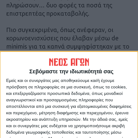
πληρώσουν… δυο φορές τα ποσά της
επιστρεπτέας προκαταβολής.
Πιο συγκεκριμένα, όπως ανέφεραν, οι
κορωνοενισχύσεις που έλαβαν μέσω de
minimis για τα καπνά συμψηφίστηκαν με το
50% της επιστρεπτέας προκαταβολής που
θα έπρεπε να επιστρέψουν στο κράτος.
Τώρα, με την ανάρτηση των εκκαθαριστών
Σεβόμαστε την ιδιωτικότητά σας
της επιστρεπτέας προκαταβολής, οι
Εμείς και οι συνεργάτες μας αποθηκεύουμε και/ή έχουμε
Οικονομικές Αρχές τους ζητούν να
πρόσβαση σε πληροφορίες σε μια συσκευή, όπως τα cookies,
και επεξεργαζόμαστε προσωπικά δεδομένα, όπως μοναδικοί
επιστρέψουν ξανά τα ποσά αυτά. Μάλιστα
αναγνωριστικοί και προσαρμοσμένες πληροφορίες που
προσθέτουν ότι ο συμψηφισμός με τα
αποστέλλονται από μια συσκευή για εξατομικευμένες διαφημίσεις
deminimis έγινε για το σύνολο (εφάπαξ) των
και περιεχόμενο, μέτρηση διαφήμισης και περιεχομένου, έρευνα
ακροατηρίου και ανάπτυξη υπηρεσιών.
Με την άδειά σας, εμείς
ποσών της επιστρεπτέας δίχως να δοθεί μια
και οι συνεργάτες μας ενδέχεται να χρησιμοποιήσουμε ακριβή
επιπλέον έκπτωση της τάξης του 15% που
δεδομένα γεωγραφικής τοποθεσίας και ταυτοποίησης μέσω
ισχύει σήμερα.