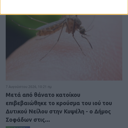
7 Αυγούστου 2026, 10:21 πμ
Μετά από θάνατο κατοίκου
επιβεβαιώθηκε το κρούσμα του ιού του
Δυτικού Νείλου στην Κυψέλη - ο Δήμος
Σοφάδων στις...