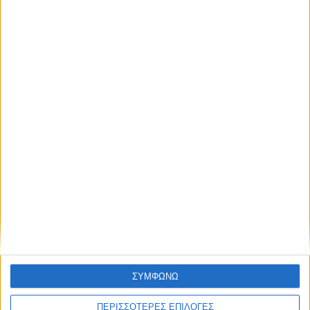
Δωρεά ακινήτου και μελέτης για τη
δημιουργία «Κειμηλιοαρχείου» στη
Ρεντίνα
ΣΥΜΦΩΝΩ
ΠΕΡΙΣΣΟΤΕΡΕΣ ΕΠΙΛΟΓΕΣ