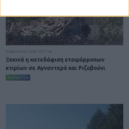
6 Αυγούστου 2026, 10:11 πμ
Ξεκινά η κατεδάφιση ετοιμόρροπων
κτιρίων σε Αγναντερό και Ριζοβούνι
ΚΑΡΔΙΤΣΑ