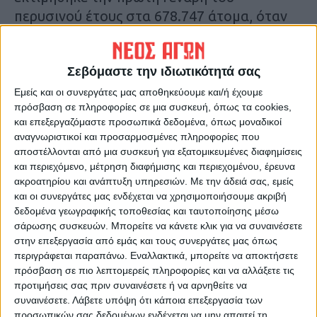
περυσινού έτους στα 678.747 άτομα, όταν
στην απογραφή του 2021 ήταν 688.255,
μείωση της τάξης του 1,3%. Η μεγαλύτερη
Σεβόμαστε την ιδιωτικότητά σας
συρρίκνωση σε επίπεδο Θεσσαλίας
καταγράφεται στο Ν. Καρδίτσας.
Εμείς και οι συνεργάτες μας αποθηκεύουμε και/ή έχουμε
πρόσβαση σε πληροφορίες σε μια συσκευή, όπως τα cookies,
και επεξεργαζόμαστε προσωπικά δεδομένα, όπως μοναδικοί
αναγνωριστικοί και προσαρμοσμένες πληροφορίες που
αποστέλλονται από μια συσκευή για εξατομικευμένες διαφημίσεις
και περιεχόμενο, μέτρηση διαφήμισης και περιεχομένου, έρευνα
ακροατηρίου και ανάπτυξη υπηρεσιών.
Με την άδειά σας, εμείς
και οι συνεργάτες μας ενδέχεται να χρησιμοποιήσουμε ακριβή
δεδομένα γεωγραφικής τοποθεσίας και ταυτοποίησης μέσω
σάρωσης συσκευών. Μπορείτε να κάνετε κλικ για να συναινέσετε
στην επεξεργασία από εμάς και τους συνεργάτες μας όπως
περιγράφεται παραπάνω. Εναλλακτικά, μπορείτε να αποκτήσετε
πρόσβαση σε πιο λεπτομερείς πληροφορίες και να αλλάξετε τις
προτιμήσεις σας πριν συναινέσετε ή να αρνηθείτε να
συναινέσετε.
Λάβετε υπόψη ότι κάποια επεξεργασία των
Συγκεκριμένα, τα στοιχεία στους
προσωπικών σας δεδομένων ενδέχεται να μην απαιτεί τη