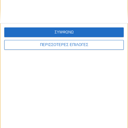
ΣΥΜΦΩΝΩ
ΠΕΡΙΣΣΟΤΕΡΕΣ ΕΠΙΛΟΓΕΣ
ΚΑΡΔΙΤΣΑ
Μετά από θάνατο κατοίκου
επιβεβαιώθηκε το κρούσμα του ιού του
Δυτικού Νείλου στην Κυψέλη - ο Δήμος
Σοφάδων στις επηρεαζόμενες περιοχές