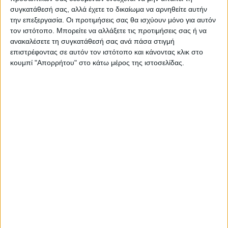
υπόλοιπους Νομούς έχουν ως εξής:
συγκατάθεσή σας, αλλά έχετε το δικαίωμα να αρνηθείτε αυτήν
-Ν. Λάρισας: 266.393 το 2024, ενώ 268.963
την επεξεργασία. Οι προτιμήσεις σας θα ισχύουν μόνο για αυτόν
τον ιστότοπο. Μπορείτε να αλλάξετε τις προτιμήσεις σας ή να
στην απογραφή του 2021 (μείωση 0,9%)
ανακαλέσετε τη συγκατάθεσή σας ανά πάσα στιγμή
– Ν. Τρικάλων: 119.864 το 2024, ενώ 122.081
επιστρέφοντας σε αυτόν τον ιστότοπο και κάνοντας κλικ στο
στην απογραφή του 2021(μείωση 1,8%)
κουμπί "Απορρήτου" στο κάτω μέρος της ιστοσελίδας.
– Ν. Μαγνησίας και Σποράδες: 188.550 το
2024, ενώ 190.906 στην απογραφή του 2021
(μείωση 1,2%)