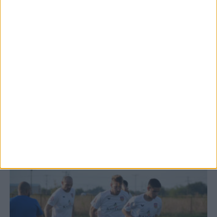
Θέμα ημέρας: Ο νομός Καρδίτσας είναι ο
τελευταίος νομός της Θεσσαλίας...
7 Αυγούστου 2026, 12:58 μμ