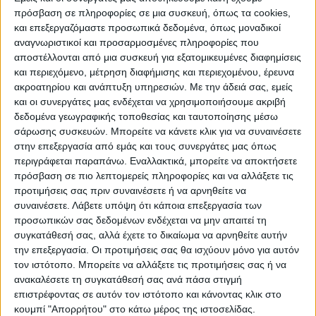
πρόσβαση σε πληροφορίες σε μια συσκευή, όπως τα cookies,
και επεξεργαζόμαστε προσωπικά δεδομένα, όπως μοναδικοί
αναγνωριστικοί και προσαρμοσμένες πληροφορίες που
WEB TV
αποστέλλονται από μια συσκευή για εξατομικευμένες διαφημίσεις
και περιεχόμενο, μέτρηση διαφήμισης και περιεχομένου, έρευνα
Προετοιμασία Δόξας Μασχολουρίου
ακροατηρίου και ανάπτυξη υπηρεσιών.
Με την άδειά σας, εμείς
και οι συνεργάτες μας ενδέχεται να χρησιμοποιήσουμε ακριβή
δεδομένα γεωγραφικής τοποθεσίας και ταυτοποίησης μέσω
σάρωσης συσκευών. Μπορείτε να κάνετε κλικ για να συναινέσετε
στην επεξεργασία από εμάς και τους συνεργάτες μας όπως
περιγράφεται παραπάνω. Εναλλακτικά, μπορείτε να αποκτήσετε
πρόσβαση σε πιο λεπτομερείς πληροφορίες και να αλλάξετε τις
προτιμήσεις σας πριν συναινέσετε ή να αρνηθείτε να
συναινέσετε.
Λάβετε υπόψη ότι κάποια επεξεργασία των
προσωπικών σας δεδομένων ενδέχεται να μην απαιτεί τη
συγκατάθεσή σας, αλλά έχετε το δικαίωμα να αρνηθείτε αυτήν
την επεξεργασία. Οι προτιμήσεις σας θα ισχύουν μόνο για αυτόν
τον ιστότοπο. Μπορείτε να αλλάξετε τις προτιμήσεις σας ή να
ανακαλέσετε τη συγκατάθεσή σας ανά πάσα στιγμή
επιστρέφοντας σε αυτόν τον ιστότοπο και κάνοντας κλικ στο
κουμπί "Απορρήτου" στο κάτω μέρος της ιστοσελίδας.