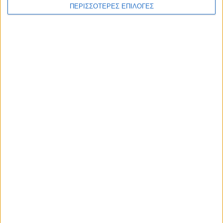
ΠΕΡΙΣΣΟΤΕΡΕΣ ΕΠΙΛΟΓΕΣ
WEB TV
Στιγμές χαλάρωσης στο Plastiras Lake
Festival 2026