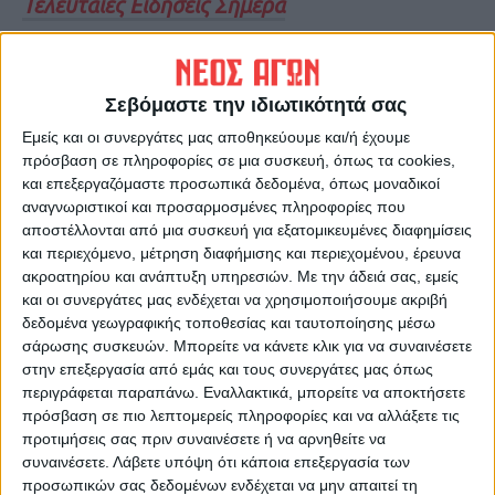
Τελευταίες Ειδήσεις Σήμερα
Ακολούθησε την εφημερίδα ΝΕΟΣ
Σεβόμαστε την ιδιωτικότητά σας
ΑΓΩΝ στο Google News!
Εμείς και οι συνεργάτες μας αποθηκεύουμε και/ή έχουμε
Όλες οι εξελίξεις στην περιοχή της
πρόσβαση σε πληροφορίες σε μια συσκευή, όπως τα cookies,
Καρδίτσας και ευρύτερα της Θεσσαλίας
και επεξεργαζόμαστε προσωπικά δεδομένα, όπως μοναδικοί
αναγνωριστικοί και προσαρμοσμένες πληροφορίες που
αποστέλλονται από μια συσκευή για εξατομικευμένες διαφημίσεις
ΠΡΟΗΓΟΥΜΕΝΟ ΑΡΘΡΟ
ΕΠΟΜΕΝΟ ΑΡΘΡΟ
και περιεχόμενο, μέτρηση διαφήμισης και περιεχομένου, έρευνα
Πλήρης αβεβαιότητα για όλα
Η Μαιευτική – Γυναικολογική
ακροατηρίου και ανάπτυξη υπηρεσιών.
Με την άδειά σας, εμείς
στη super league 2
Κλινική δίνει… περισσότερη
και οι συνεργάτες μας ενδέχεται να χρησιμοποιήσουμε ακριβή
ζωή στην Καρδίτσα
δεδομένα γεωγραφικής τοποθεσίας και ταυτοποίησης μέσω
σάρωσης συσκευών. Μπορείτε να κάνετε κλικ για να συναινέσετε
στην επεξεργασία από εμάς και τους συνεργάτες μας όπως
περιγράφεται παραπάνω. Εναλλακτικά, μπορείτε να αποκτήσετε
πρόσβαση σε πιο λεπτομερείς πληροφορίες και να αλλάξετε τις
προτιμήσεις σας πριν συναινέσετε ή να αρνηθείτε να
συναινέσετε.
Λάβετε υπόψη ότι κάποια επεξεργασία των
προσωπικών σας δεδομένων ενδέχεται να μην απαιτεί τη