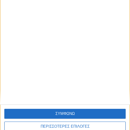
ΑΘΛΗΤΙΚΑ
Επιστρέφει στην ΑΣΑ μετά από 21 χρόνια
ο Τάκης Κουτσονάσιος!
ΘΕΣΣΑΛΙΑ FM
ΣΥΜΦΩΝΩ
ΑΚΟΥΣΤΕ ΖΩΝΤΑΝΑ
ΠΕΡΙΣΣΟΤΕΡΕΣ ΕΠΙΛΟΓΕΣ