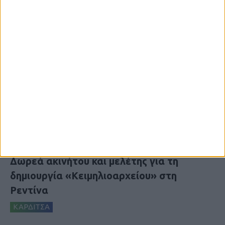
8 Αυγούστου 2026, 9:41 πμ
Δωρεά ακινήτου και μελέτης για τη
δημιουργία «Κειμηλιοαρχείου» στη
Ρεντίνα
ΚΑΡΔΙΤΣΑ