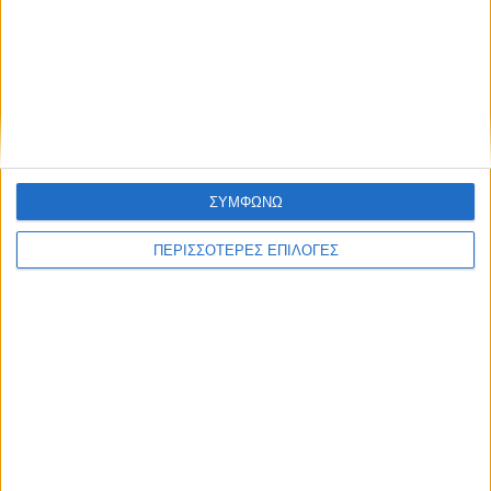
ΚΑΡΔΙΤΣΑ
Απόφαση για πλυσταριό στον καταυλισμό
ΣΥΜΦΩΝΩ
των Ρομά στο Δήμο Σοφάδων
ΠΕΡΙΣΣΟΤΕΡΕΣ ΕΠΙΛΟΓΕΣ