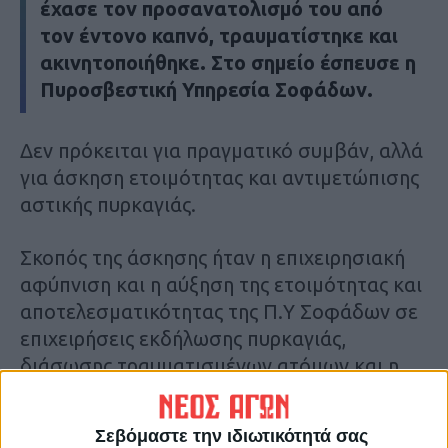
έχασε τον προσανατολισμό του από
τον έντονο καπνό, τραυματίστηκε και
ακινητοποιήθηκε. Στο σημείο έσπευσε η
Πυροσβεστική Υπηρεσία Σοφάδων.
Δεν πρόκειται για πραγματικό συμβάν, αλλά
για άσκηση ετοιμότητας και αντιμετώπισης
αστικής πυρκαγιάς.
Σκοπός της άσκησης ήταν η επιχειρησιακή
αφύπνιση και η αύξηση της ετοιμότητας και
αποτελεσματικότητας της Π.Υ Σοφάδων σε
επιχειρήσεις εκδήλωσης πυρκαγιάς,
διάσωσης τραυματισμένων ατόμων και η
συνεργασία των υπηρεσιών με τους
εργαζόμενους της σχολικής μονάδος.
Σεβόμαστε την ιδιωτικότητά σας