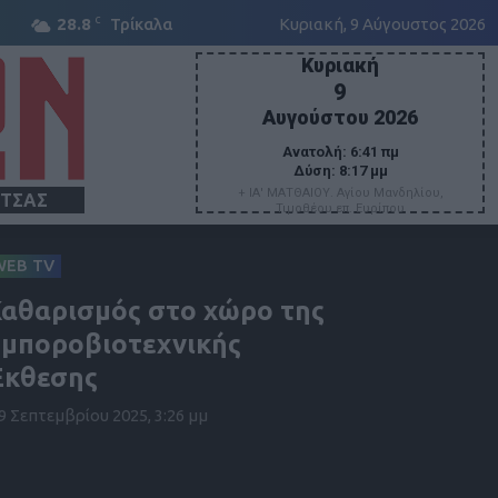
C
28.8
Τρίκαλα
Κυριακή, 9 Αύγουστος 2026
Κυριακή
9
Αυγούστου 2026
Ανατολή:
6:41 πμ
Δύση:
8:17 μμ
+ ΙΑ' ΜΑΤΘΑΙΟΥ. Αγίου Μανδηλίου,
ΙΤΣΑΣ
Τιμοθέου επ. Ευρίπου
WEB TV
αθαρισμός στο χώρο της
μποροβιοτεχνικής
Έκθεσης
9 Σεπτεμβρίου 2025, 3:26 μμ