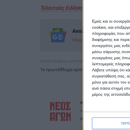
Τελευταίες Ειδήσεις Σήμερα
Εμείς και οι συνεργ
cookies, και επεξε
Ακολούθησε την εφημε
πληροφορίες που απο
διαφήμισης και περι
Όλες οι εξελίξεις στην περι
συνεργάτες μας ενδέ
μέσω σάρωσης συσκευ
συνεργάτες μας όπω
ΠΡΟΗΓΟΥΜΕΝΟ ΑΡΘΡΟ
λεπτομερείς πληροφορ
Το πρωτάθλημα αρχίζει (video)
Λάβετε υπόψη ότι κά
συγκατάθεσή σας, αλ
μόνο για αυτόν τον 
ανά πάσα στιγμή επι
μέρος της ιστοσελίδα
ΝΕΟΣ ΑΓΩΝ
https://neosagon.gr
Η Αρχαιότερη Καθημερινή Πρω
ΠΕΡΙ