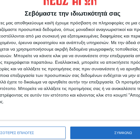
Σεβόμαστε την ιδιωτικότητά σας
άτες μας αποθηκεύουμε και/ή έχουμε πρόσβαση σε πληροφορίες σε μια
ργαζόμαστε προσωπικά δεδομένα, όπως μοναδικοί αναγνωριστικοί και 
ρίδα ΝΕΟΣ ΑΓΩΝ στο Google News!
στέλλονται από μια συσκευή για εξατομικευμένες διαφημίσεις και περ
εχομένου, έρευνα ακροατηρίου και ανάπτυξη υπηρεσιών.
Με την άδειά σα
οχή της Καρδίτσας και ευρύτερα της Θεσσαλίας
χεται να χρησιμοποιήσουμε ακριβή δεδομένα γεωγραφικής τοποθεσίας 
ών. Μπορείτε να κάνετε κλικ για να συναινέσετε στην επεξεργασία απ
Ρ
ς περιγράφεται παραπάνω. Εναλλακτικά, μπορείτε να αποκτήσετε πρό
ΕΠΟΜΕΝΟ ΑΡΘΡΟ
ίες και να αλλάξετε τις προτιμήσεις σας πριν συναινέσετε ή να αρνηθεί
8
Ξεκινά η λειτουργία του Κολυμβητηρίου τη
ποια επεξεργασία των προσωπικών σας δεδομένων ενδέχεται να μην απ
Δευτέρα 20/9
λά έχετε το δικαίωμα να αρνηθείτε αυτήν την επεξεργασία. Οι προτιμήσ
ιστότοπο. Μπορείτε να αλλάξετε τις προτιμήσεις σας ή να ανακαλέσετε
στρέφοντας σε αυτόν τον ιστότοπο και κάνοντας κλικ στο κουμπί "Απ
ς.
ινή Εφημερίδα της Καρδίτσας
ΣΣΟΤΕΡΕΣ ΕΠΙΛΟΓΕΣ
ΣΥΜΦΩΝΩ
Ο