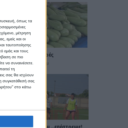
 συσκευή, όπως τα
προσαρμοσμένες
ιεχόμενο, μέτρηση
ς, εμείς και οι
και ταυτοποίησης
ό εμάς και τους
ήξη στις λαϊκές αγορές
σβαση σε πιο
τε να συναινέσετε.
 Αυγούστου 2026, 10:49 πμ
αιτεί τη
εις σας θα ισχύουν
 τη συγκατάθεσή σας
ορρήτου" στο κάτω
 Αετός Καλλιφωνίου ...επέστρεψε!