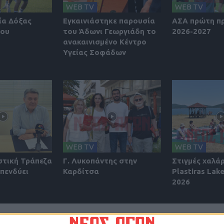
WEB TV
WEB TV
ία Δόξας
Εγκαινιάστηκε παρουσία
ΑΣΑ πρώτη π
ίου
του Άδωνι Γεωργιάδη το
2026-2027
ανακαινισμένο Κέντρο
Υγείας Σοφάδων
WEB TV
WEB TV
στική Τράπεζα
Γ. Λυκοπάντης στην
Στιγμές χαλά
πενδύει
Καρδίτσα
Plastiras Lake
2026