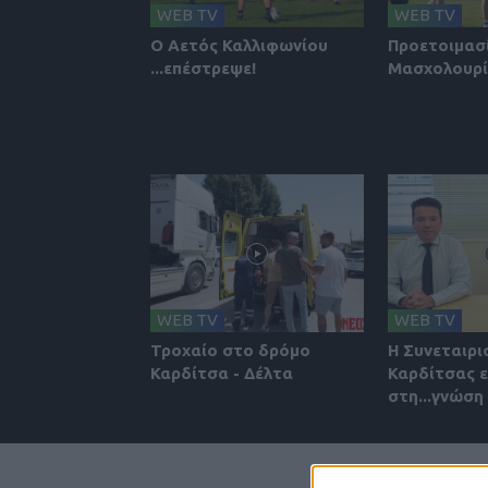
WEB TV
WEB TV
Ο Αετός Καλλιφωνίου
Προετοιμασ
...επέστρεψε!
Μασχολουρ
WEB TV
WEB TV
Τροχαίο στο δρόμο
Η Συνεταιρι
Καρδίτσα - Δέλτα
Καρδίτσας ε
στη...γνώση