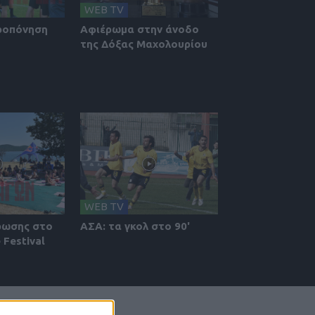
WEB TV
ροπόνηση
Αφιέρωμα στην άνοδο
της Δόξας Μαχολουρίου
WEB TV
ρωσης στο
ΑΣΑ: τα γκολ στο 90'
 Festival