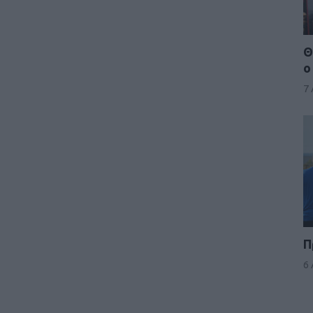
Θ
ο
7
Π
6