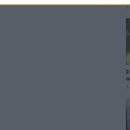
7
Σ
α
7