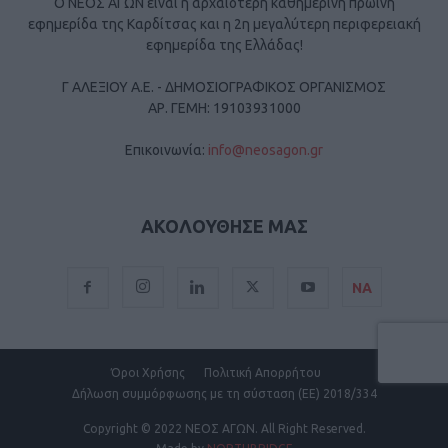
Ο ΝΕΟΣ ΑΓΩΝ είναι η αρχαιότερη καθημερινή πρωινή
εφημερίδα της Καρδίτσας και η 2η μεγαλύτερη περιφερειακή
εφημερίδα της Ελλάδας!
Γ ΑΛΕΞΙΟΥ Α.Ε. - ΔΗΜΟΣΙΟΓΡΑΦΙΚΟΣ ΟΡΓΑΝΙΣΜΟΣ
ΑΡ. ΓΕΜΗ: 19103931000
Επικοινωνία:
info@neosagon.gr
ΑΚΟΛΟΥΘΗΣΕ ΜΑΣ
ΝΑ
Όροι Χρήσης
Πολιτική Απορρήτου
Δήλωση συμμόρφωσης με τη σύσταση (ΕΕ) 2018/334
Copyright
© 2022 ΝΕΟΣ ΑΓΩΝ.
All Right Reserved.