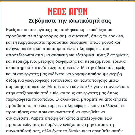
Σεβόμαστε την ιδιωτικότητά σας
Εμείς και οι συνεργάτες μας αποθηκεύουμε και/ή έχουμε
πρόσβαση σε πληροφορίες σε μια συσκευή, όπως τα cookies,
και επεξεργαζόμαστε προσωπικά δεδομένα, όπως μοναδικοί
αναγνωριστικοί και προσαρμοσμένες πληροφορίες που
αποστέλλονται από μια συσκευή για εξατομικευμένες διαφημίσεις
ΝΕΟΣ ΑΓΩΝ
και περιεχόμενο, μέτρηση διαφήμισης και περιεχομένου, έρευνα
ακροατηρίου και ανάπτυξη υπηρεσιών.
Με την άδειά σας, εμείς
https://neosagon.gr
και οι συνεργάτες μας ενδέχεται να χρησιμοποιήσουμε ακριβή
Η Αρχαιότερη Καθημερινή Πρωινή Εφημερίδα της Καρδίτσας
δεδομένα γεωγραφικής τοποθεσίας και ταυτοποίησης μέσω
σάρωσης συσκευών. Μπορείτε να κάνετε κλικ για να συναινέσετε
στην επεξεργασία από εμάς και τους συνεργάτες μας όπως
περιγράφεται παραπάνω. Εναλλακτικά, μπορείτε να αποκτήσετε
πρόσβαση σε πιο λεπτομερείς πληροφορίες και να αλλάξετε τις
προτιμήσεις σας πριν συναινέσετε ή να αρνηθείτε να
ΠΑΡΟΜΟΙΑ ΑΡΘΡΑ
συναινέσετε.
Λάβετε υπόψη ότι κάποια επεξεργασία των
προσωπικών σας δεδομένων ενδέχεται να μην απαιτεί τη
συγκατάθεσή σας, αλλά έχετε το δικαίωμα να αρνηθείτε αυτήν