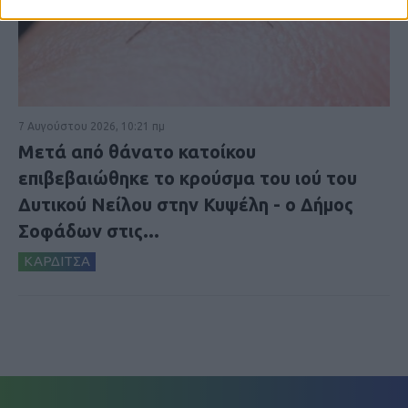
7 Αυγούστου 2026, 10:21 πμ
Μετά από θάνατο κατοίκου
επιβεβαιώθηκε το κρούσμα του ιού του
Δυτικού Νείλου στην Κυψέλη - ο Δήμος
Σοφάδων στις...
ΚΑΡΔΙΤΣΑ