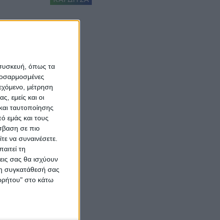
 συσκευή, όπως τα
προσαρμοσμένες
ιεχόμενο, μέτρηση
ς, εμείς και οι
και ταυτοποίησης
ό εμάς και τους
σβαση σε πιο
τε να συναινέσετε.
αιτεί τη
εις σας θα ισχύουν
 τη συγκατάθεσή σας
ορρήτου" στο κάτω