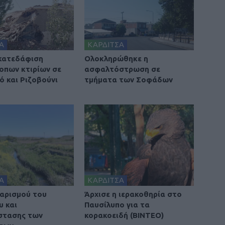
Α
ΚΑΡΔΙΤΣΑ
 κατεδάφιση
Ολοκληρώθηκε η
οπων κτιρίων σε
ασφαλτόστρωση σε
ό και Ριζοβούνι
τμήματα των Σοφάδων
Α
ΚΑΡΔΙΤΣΑ
αρισμού του
Άρχισε η ιερακοθηρία στο
υ και
Παυσίλυπο για τα
στασης των
κορακοειδή (ΒΙΝΤΕΟ)