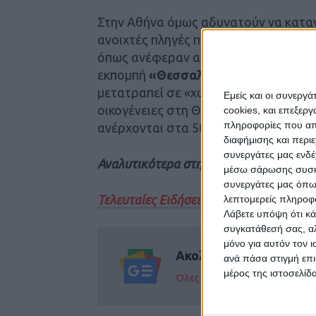
Στην Αθήνα όμως αδυνατούν να καταν
ανοιχτές πληγές που άφησε πίσω της 
όπως ανέφεραν αγρότες από την περι
εκπομπή
«Θεσσαλών Γη»
, ένα ζωντα
μετατραπεί σε «χωριό φάντασμα» μετ
Εμείς και οι συνεργ
οικογένειες στη Θεσσαλία έχουν χάσε
cookies, και επεξε
πληροφορίες που απο
ανέρχονται στα 500.000 ευρώ για την
διαφήμισης και περι
συνεργάτες μας ενδέ
Αναλυτικότερα στην εφημερίδα Νέος Α
μέσω σάρωσης συσκευ
συνεργάτες μας όπω
Τελευταίες Ειδήσεις Σήμερα
λεπτομερείς πληροφορ
Λάβετε υπόψη ότι κά
συγκατάθεσή σας, αλ
μόνο για αυτόν τον 
Ακολούθησε την εφημε
ανά πάσα στιγμή επι
μέρος της ιστοσελίδα
Όλες οι εξελίξεις στην περι