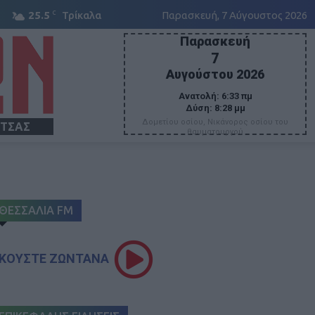
C
25.5
Τρίκαλα
Παρασκευή, 7 Αύγουστος 2026
Παρασκευή
7
Αυγούστου 2026
Ανατολή:
6:33 πμ
Δύση:
8:28 μμ
Δομετίου οσίου, Νικάνορος οσίου του
ΙΤΣΑΣ
θαυματουργού
ΘΕΣΣΑΛΙΑ FM
ΚΟΥΣΤΕ ΖΩΝΤΑΝΑ