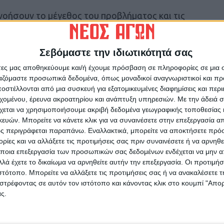
οήσουν το μέγεθος του προβλήματος και τις
η θεομηνία Daniel στη Θεσσαλία. Ενδεικτικά
οχή του Κοσκινά το βράδυ της Δευτέρας στην
Σεβόμαστε την ιδιωτικότητά σας
νό χωριό στον κάμπο του Παλαμά που έχει
ά τις πλημμύρες, εκατοντάδες αγροτικές
άτες μας αποθηκεύουμε και/ή έχουμε πρόσβαση σε πληροφορίες σε μια
ι κατά μέσο όρο περιουσιακά στοιχεία που
ργαζόμαστε προσωπικά δεδομένα, όπως μοναδικοί αναγνωριστικοί και 
στέλλονται από μια συσκευή για εξατομικευμένες διαφημίσεις και περ
 καθεμιά.
εχομένου, έρευνα ακροατηρίου και ανάπτυξη υπηρεσιών.
Με την άδειά σα
χεται να χρησιμοποιήσουμε ακριβή δεδομένα γεωγραφικής τοποθεσίας 
γών
ών. Μπορείτε να κάνετε κλικ για να συναινέσετε στην επεξεργασία απ
ς περιγράφεται παραπάνω. Εναλλακτικά, μπορείτε να αποκτήσετε πρό
ίες και να αλλάξετε τις προτιμήσεις σας πριν συναινέσετε ή να αρνηθεί
ποια επεξεργασία των προσωπικών σας δεδομένων ενδέχεται να μην απ
λά έχετε το δικαίωμα να αρνηθείτε αυτήν την επεξεργασία. Οι προτιμήσ
ιστότοπο. Μπορείτε να αλλάξετε τις προτιμήσεις σας ή να ανακαλέσετε
ρίδα ΝΕΟΣ ΑΓΩΝ στο Google News!
στρέφοντας σε αυτόν τον ιστότοπο και κάνοντας κλικ στο κουμπί "Απ
ς.
οχή της Καρδίτσας και ευρύτερα της Θεσσαλίας