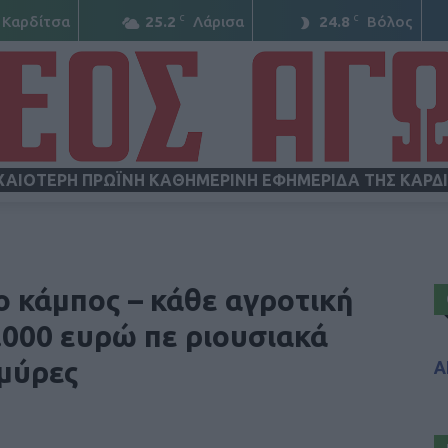
C
C
Καρδίτσα
25.2
Λάρισα
24.8
Βόλος
ΧΑΙΟΤΕΡΗ ΠΡΩΪΝΗ ΚΑΘΗΜΕΡΙΝΗ ΕΦΗΜΕΡΙΔΑ ΤΗΣ ΚΑΡΔ
ΝΕΟΣ
ο κάμπος – κάθε αγροτική
.000 ευρώ πε ριουσιακά
μμύρες
Α
ΑΓΩΝ