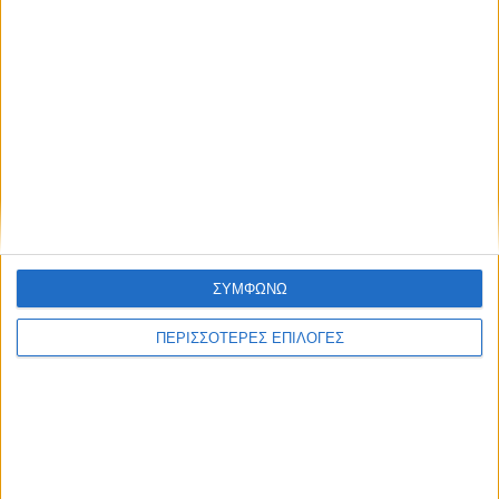
9 Αυγούστου 2026, 7:14 μμ
Σε εξέλιξη τα έργα αγροτικής οδοποιίας
σε περιοχές του Δήμου Παλαμά (ΦΩΤΟ)
ΣΥΜΦΩΝΩ
ΚΑΡΔΙΤΣΑ
ΠΕΡΙΣΣΟΤΕΡΕΣ ΕΠΙΛΟΓΕΣ