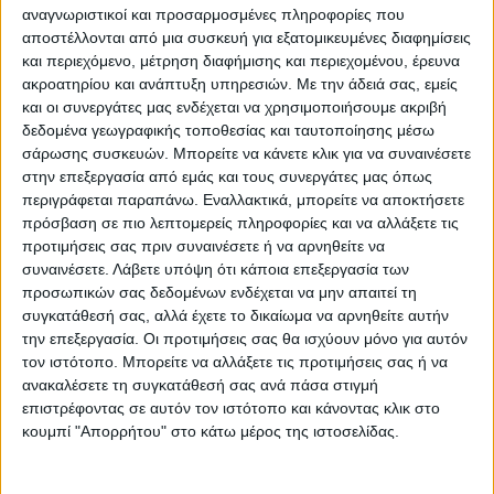
αναγνωριστικοί και προσαρμοσμένες πληροφορίες που
αποστέλλονται από μια συσκευή για εξατομικευμένες διαφημίσεις
και περιεχόμενο, μέτρηση διαφήμισης και περιεχομένου, έρευνα
ακροατηρίου και ανάπτυξη υπηρεσιών.
Με την άδειά σας, εμείς
και οι συνεργάτες μας ενδέχεται να χρησιμοποιήσουμε ακριβή
δεδομένα γεωγραφικής τοποθεσίας και ταυτοποίησης μέσω
σάρωσης συσκευών. Μπορείτε να κάνετε κλικ για να συναινέσετε
στην επεξεργασία από εμάς και τους συνεργάτες μας όπως
περιγράφεται παραπάνω. Εναλλακτικά, μπορείτε να αποκτήσετε
πρόσβαση σε πιο λεπτομερείς πληροφορίες και να αλλάξετε τις
VIDEO ΤΗΣ ΘΕΣΣΑΛΙΑΣ
προτιμήσεις σας πριν συναινέσετε ή να αρνηθείτε να
συναινέσετε.
Λάβετε υπόψη ότι κάποια επεξεργασία των
Ρήξη στις λαϊκές αγορές
προσωπικών σας δεδομένων ενδέχεται να μην απαιτεί τη
συγκατάθεσή σας, αλλά έχετε το δικαίωμα να αρνηθείτε αυτήν
την επεξεργασία. Οι προτιμήσεις σας θα ισχύουν μόνο για αυτόν
τον ιστότοπο. Μπορείτε να αλλάξετε τις προτιμήσεις σας ή να
ανακαλέσετε τη συγκατάθεσή σας ανά πάσα στιγμή
επιστρέφοντας σε αυτόν τον ιστότοπο και κάνοντας κλικ στο
κουμπί "Απορρήτου" στο κάτω μέρος της ιστοσελίδας.