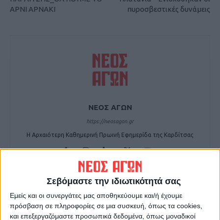
ΑΡΝΙ ΑΡΝΑΚΙ
πυροσβεστικές δυνάμεις
ΝΕΟΣ ΑΓΩΝ
https://neosagon.gr
Η Αρχαιότερη Καθημερινή Πρωινή Εφημερίδα της Καρδίτσας
Σεβόμαστε την ιδιωτικότητά σας
Εμείς και οι συνεργάτες μας αποθηκεύουμε και/ή έχουμε
ΠΑΡΟΜΟΙΑ ΑΡΘΡΑ
πρόσβαση σε πληροφορίες σε μια συσκευή, όπως τα cookies,
και επεξεργαζόμαστε προσωπικά δεδομένα, όπως μοναδικοί