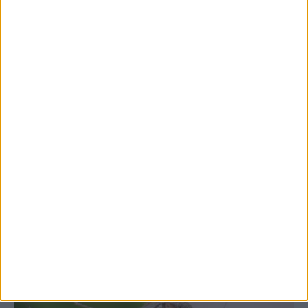
7 Αυγούστου 2026, 10:52 πμ
Θετικό το εμπορικό ισοζύγιο στη
Θεσσαλία, με την Καρδίτσα όμως ουραγό
στις εξαγωγές (πίνακες)
ΚΑΡΔΙΤΣΑ