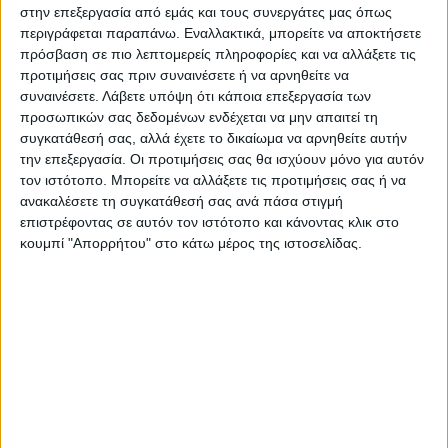
αρωγής για τη διατήρηση των υπολοίπων
στην επεξεργασία από εμάς και τους συνεργάτες μας όπως
στον Παλαμά και στα χωριά του Δήμου.
περιγράφεται παραπάνω. Εναλλακτικά, μπορείτε να αποκτήσετε
πρόσβαση σε πιο λεπτομερείς πληροφορίες και να αλλάξετε τις
προτιμήσεις σας πριν συναινέσετε ή να αρνηθείτε να
Στο επίκεντρο μεταξύ άλλων βρέθηκαν οι
συναινέσετε.
Λάβετε υπόψη ότι κάποια επεξεργασία των
επιχειρήσεις που σχετίζονται με τον
προσωπικών σας δεδομένων ενδέχεται να μην απαιτεί τη
πρωτογενή τομέα και κυρίως τα γεωπονικά
συγκατάθεσή σας, αλλά έχετε το δικαίωμα να αρνηθείτε αυτήν
την επεξεργασία. Οι προτιμήσεις σας θα ισχύουν μόνο για αυτόν
καταστήματα.
τον ιστότοπο. Μπορείτε να αλλάξετε τις προτιμήσεις σας ή να
ανακαλέσετε τη συγκατάθεσή σας ανά πάσα στιγμή
Τελευταίες Ειδήσεις Σήμερα
επιστρέφοντας σε αυτόν τον ιστότοπο και κάνοντας κλικ στο
κουμπί "Απορρήτου" στο κάτω μέρος της ιστοσελίδας.
Ακολούθησε την εφημερίδα ΝΕΟΣ
ΑΓΩΝ στο Google News!
Όλες οι εξελίξεις στην περιοχή της
Καρδίτσας και ευρύτερα της Θεσσαλίας
ΠΡΟΗΓΟΥΜΕΝΟ ΑΡΘΡΟ
ΕΠΟΜΕΝΟ ΑΡΘΡΟ