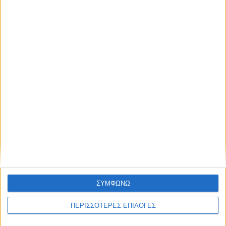
Ρεντίνα
ΣΥΜΦΩΝΩ
ΚΑΡΔΙΤΣΑ
ΠΕΡΙΣΣΟΤΕΡΕΣ ΕΠΙΛΟΓΕΣ
2,3 εκατ. ευρώ για τη φοιτητική στέγη στο