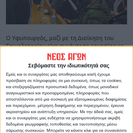
Ο Υφυπουργός, μαζί με τη Διοίκηση του
Επιμελητηρίου είχε συνάντηση εργασίας με
επαγγελματίες του Παλαμά και της
Φαρκαδόνας.
Σεβόμαστε την ιδιωτικότητά σας
Εμείς και οι συνεργάτες μας αποθηκεύουμε και/ή έχουμε
Κατά τη διάρκεια της συνάντησης
πρόσβαση σε πληροφορίες σε μια συσκευή, όπως τα cookies,
παρουσιάστηκαν ζητήματα για τις
και επεξεργαζόμαστε προσωπικά δεδομένα, όπως μοναδικοί
επιχειρήσεις που έκλεισαν στην περιοχή του
αναγνωριστικοί και προσαρμοσμένες πληροφορίες που
αποστέλλονται από μια συσκευή για εξατομικευμένες διαφημίσεις
Δήμου Παλαμά μετά τις καταστροφικές
και περιεχόμενο, μέτρηση διαφήμισης και περιεχομένου, έρευνα
πλημμύρες. Συζητήθηκε το αναγκαίο
ακροατηρίου και ανάπτυξη υπηρεσιών.
Με την άδειά σας, εμείς
πλαίσιο κινήτρων για την επανεκκίνησή
και οι συνεργάτες μας ενδέχεται να χρησιμοποιήσουμε ακριβή
δεδομένα γεωγραφικής τοποθεσίας και ταυτοποίησης μέσω
τους, αλλά και η συνδρομή της κρατικής
σάρωσης συσκευών. Μπορείτε να κάνετε κλικ για να συναινέσετε