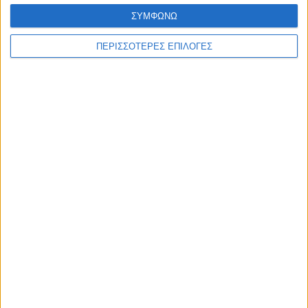
ΣΥΜΦΩΝΩ
ΠΕΡΙΣΣΟΤΕΡΕΣ ΕΠΙΛΟΓΕΣ
ΠΟΛΙΤΙΣΜΟΣ
Η ανανέωση της παραχώρησης χρήσης
έβαλε «τρικλοποδιά» στο έργο των
αποκαταστάσεων στην πλαζ Πεζούλας
ΘΕΣΣΑΛΙΑ FM