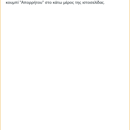
κουμπί "Απορρήτου" στο κάτω μέρος της ιστοσελίδας.
WEB TV
Τροχαίο στο δρόμο Καρδίτσα - Δέλτα