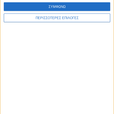
ΣΥΜΦΩΝΩ
ΠΕΡΙΣΣΟΤΕΡΕΣ ΕΠΙΛΟΓΕΣ
WEB TV
Το πρωτάθλημα της ΑΕΚ στην Καρδίτσα
2/7/2026