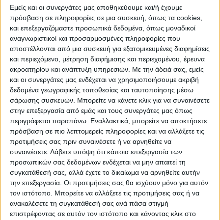
Εμείς και οι συνεργάτες μας αποθηκεύουμε και/ή έχουμε
πρόσβαση σε πληροφορίες σε μια συσκευή, όπως τα cookies,
και επεξεργαζόμαστε προσωπικά δεδομένα, όπως μοναδικοί
αναγνωριστικοί και προσαρμοσμένες πληροφορίες που
αποστέλλονται από μια συσκευή για εξατομικευμένες διαφημίσεις
και περιεχόμενο, μέτρηση διαφήμισης και περιεχομένου, έρευνα
WEB TV
ακροατηρίου και ανάπτυξη υπηρεσιών.
Με την άδειά σας, εμείς
και οι συνεργάτες μας ενδέχεται να χρησιμοποιήσουμε ακριβή
Αφιέρωμα στην άνοδο της Δόξας
δεδομένα γεωγραφικής τοποθεσίας και ταυτοποίησης μέσω
Μαχολουρίου
σάρωσης συσκευών. Μπορείτε να κάνετε κλικ για να συναινέσετε
στην επεξεργασία από εμάς και τους συνεργάτες μας όπως
περιγράφεται παραπάνω. Εναλλακτικά, μπορείτε να αποκτήσετε
πρόσβαση σε πιο λεπτομερείς πληροφορίες και να αλλάξετε τις
προτιμήσεις σας πριν συναινέσετε ή να αρνηθείτε να
συναινέσετε.
Λάβετε υπόψη ότι κάποια επεξεργασία των
προσωπικών σας δεδομένων ενδέχεται να μην απαιτεί τη
συγκατάθεσή σας, αλλά έχετε το δικαίωμα να αρνηθείτε αυτήν
την επεξεργασία. Οι προτιμήσεις σας θα ισχύουν μόνο για αυτόν
τον ιστότοπο. Μπορείτε να αλλάξετε τις προτιμήσεις σας ή να
ανακαλέσετε τη συγκατάθεσή σας ανά πάσα στιγμή
επιστρέφοντας σε αυτόν τον ιστότοπο και κάνοντας κλικ στο