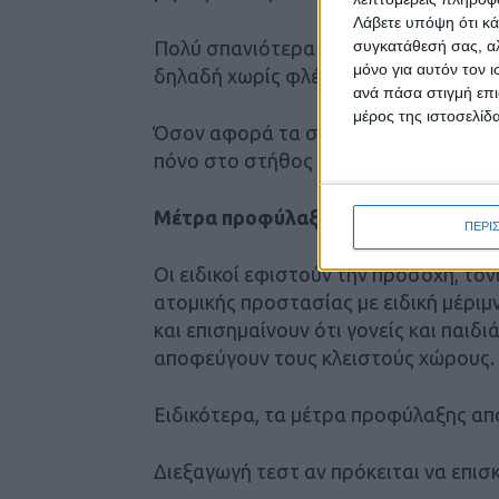
Λάβετε υπόψη ότι κά
συγκατάθεσή σας, αλ
Πολύ σπανιότερα οι ασθενείς έχουν 
μόνο για αυτόν τον 
δηλαδή χωρίς φλέγματα), απώλεια γε
ανά πάσα στιγμή επι
μέρος της ιστοσελίδα
Όσον αφορά τα σοβαρά περιστατικά,
πόνο στο στήθος ή ωχρό, γκριζωπό ή 
Μέτρα προφύλαξης
ΠΕΡΙ
Οι ειδικοί εφιστούν την προσοχή, το
ατομικής προστασίας με ειδική μέριμ
και επισημαίνουν ότι γονείς και παιδι
αποφεύγουν τους κλειστούς χώρους.
Ειδικότερα, τα μέτρα προφύλαξης απ
Διεξαγωγή τεστ αν πρόκειται να επι