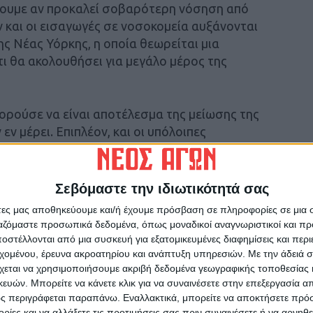
ρίζουμε αν προκαλεί σοβαρότερη νόσηση από
 και οι εισαγωγές σε νοσοκομεία αυξάνονται
ης Νέας Υόρκης, η οποία θεωρείται μια
τι θα ακολουθήσει για μεγάλο μέρος της
ορούσε να είναι αποτέλεσμα της μείωσης της
ν μέρει. Επιπλέον, και οι υπόλοιπες
σε περισσότερες νοσηλείες στις ΗΠΑ, ενώ οι
όσθετα, είναι πρόωρο να απαντηθεί αν η JN.1
Σεβόμαστε την ιδιωτικότητά σας
άτες μας αποθηκεύουμε και/ή έχουμε πρόσβαση σε πληροφορίες σε μια
ργαζόμαστε προσωπικά δεδομένα, όπως μοναδικοί αναγνωριστικοί και 
στέλλονται από μια συσκευή για εξατομικευμένες διαφημίσεις και περ
εχομένου, έρευνα ακροατηρίου και ανάπτυξη υπηρεσιών.
Με την άδειά σα
 τον πονόλαιμο ή μια ενόχληση σαν κνησμό
χεται να χρησιμοποιήσουμε ακριβή δεδομένα γεωγραφικής τοποθεσίας 
τώματα. Συνήθως ακολουθεί η ρινική
ών. Μπορείτε να κάνετε κλικ για να συναινέσετε στην επεξεργασία απ
 συμπτώματα είναι κόπωση, πονοκέφαλος,
ς περιγράφεται παραπάνω. Εναλλακτικά, μπορείτε να αποκτήσετε πρό
ίες και να αλλάξετε τις προτιμήσεις σας πριν συναινέσετε ή να αρνηθεί