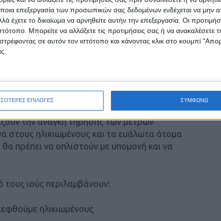
ποια επεξεργασία των προσωπικών σας δεδομένων ενδέχεται να μην απ
λά έχετε το δικαίωμα να αρνηθείτε αυτήν την επεξεργασία. Οι προτιμήσ
συμπτώματα όπως ξηρό βήχα (ή μη παραγωγικό,
ιστότοπο. Μπορείτε να αλλάξετε τις προτιμήσεις σας ή να ανακαλέσετε
ύσης ή/και όσφρησης (αγευσία ή ανοσμία).
στρέφοντας σε αυτόν τον ιστότοπο και κάνοντας κλικ στο κουμπί "Απ
ς.
 αυτά εξακολουθούν να εκδηλώνουν δύσπνοια,
μπλε χρώμα σε δέρμα, χείλη ή νύχια.
ΣΣΟΤΕΡΕΣ ΕΠΙΛΟΓΕΣ
ΣΥΜΦΩΝΩ
νίζουν την ανάγκη τήρησης των μέτρων
να στους ηλικιωμένους και τα ευάλωτα άτομα
ά θα πρέπει να οπλιστούν με υπομονή και να
ό τους ιούς περιλαμβάνουν:
σκεφθούμε ηλικιωμένους