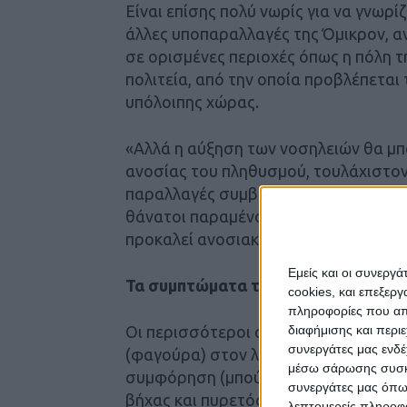
Είναι επίσης πολύ νωρίς για να γνω
άλλες υποπαραλλαγές της Όμικρον, αν
σε ορισμένες περιοχές όπως η πόλη τ
πολιτεία, από την οποία προβλέπεται 
υπόλοιπης χώρας.
«Αλλά η αύξηση των νοσηλειών θα μπ
ανοσίας του πληθυσμού, τουλάχιστον ε
παραλλαγές συμβάλλουν αναμφίβολα 
θάνατοι παραμένουν σταθεροί. Επιπρ
προκαλεί ανοσιακή διαφυγή».
Εμείς και οι συνεργ
Τα συμπτώματα της JN.1
cookies, και επεξε
πληροφορίες που απο
διαφήμισης και περι
Οι περισσότεροι ασθενείς αναφέρουν
συνεργάτες μας ενδέ
(φαγούρα) στον λαιμό ως πρώτα συμπ
μέσω σάρωσης συσκευ
συμφόρηση (μπούκωμα). Άλλα πιθανά
συνεργάτες μας όπω
βήχας και πυρετός.
λεπτομερείς πληροφορ