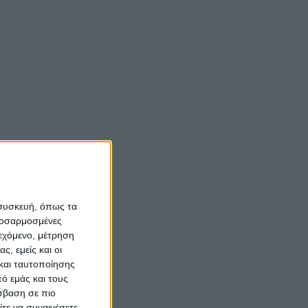
 συσκευή, όπως τα
προσαρμοσμένες
ιεχόμενο, μέτρηση
ς, εμείς και οι
και ταυτοποίησης
ό εμάς και τους
σβαση σε πιο
τε να συναινέσετε.