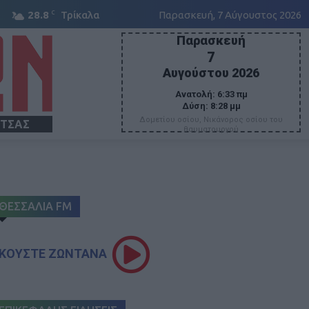
C
28.8
Τρίκαλα
Παρασκευή, 7 Αύγουστος 2026
Παρασκευή
7
Αυγούστου 2026
Ανατολή:
6:33 πμ
Δύση:
8:28 μμ
Δομετίου οσίου, Νικάνορος οσίου του
ΙΤΣΑΣ
θαυματουργού
ΘΕΣΣΑΛΙΑ FM
ΚΟΥΣΤΕ ΖΩΝΤΑΝΑ