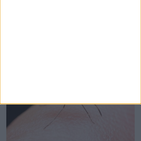
Θεσσαλία, με την Καρδίτσα όμως ουραγό
στις εξαγωγές (πίνακες)
ΚΑΡΔΙΤΣΑ