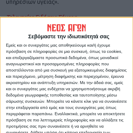
υπηρεσιών υγείας».
Τελευταίες Ειδήσεις Σήμερα
Σεβόμαστε την ιδιωτικότητά σας
Ακολούθησε την εφημερίδα ΝΕΟΣ
Εμείς και οι συνεργάτες μας αποθηκεύουμε και/ή έχουμε
ΑΓΩΝ στο Google News!
πρόσβαση σε πληροφορίες σε μια συσκευή, όπως τα cookies,
Όλες οι εξελίξεις στην περιοχή της
και επεξεργαζόμαστε προσωπικά δεδομένα, όπως μοναδικοί
Καρδίτσας και ευρύτερα της Θεσσαλίας
αναγνωριστικοί και προσαρμοσμένες πληροφορίες που
αποστέλλονται από μια συσκευή για εξατομικευμένες διαφημίσεις
και περιεχόμενο, μέτρηση διαφήμισης και περιεχομένου, έρευνα
ΠΡΟΗΓΟΥΜΕΝΟ ΑΡΘΡΟ
ΕΠΟΜΕΝΟ ΑΡΘΡΟ
ακροατηρίου και ανάπτυξη υπηρεσιών.
Με την άδειά σας, εμείς
Πώς πιστεύετε θα
Συνάντηση 30 λεπτών είχαν
και οι συνεργάτες μας ενδέχεται να χρησιμοποιήσουμε ακριβή
διαμορφωθούν οι
Μητσοτάκης-Ομπάμα -Τι
δεδομένα γεωγραφικής τοποθεσίας και ταυτοποίησης μέσω
βουλευτικές έδρες στο Νομό
συζήτησαν
σάρωσης συσκευών. Μπορείτε να κάνετε κλικ για να συναινέσετε
μετά τις δεύτερες εκλογές;
στην επεξεργασία από εμάς και τους συνεργάτες μας όπως
περιγράφεται παραπάνω. Εναλλακτικά, μπορείτε να αποκτήσετε
πρόσβαση σε πιο λεπτομερείς πληροφορίες και να αλλάξετε τις
προτιμήσεις σας πριν συναινέσετε ή να αρνηθείτε να
συναινέσετε.
Λάβετε υπόψη ότι κάποια επεξεργασία των