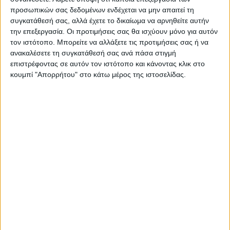
προσωπικών σας δεδομένων ενδέχεται να μην απαιτεί τη
συγκατάθεσή σας, αλλά έχετε το δικαίωμα να αρνηθείτε αυτήν
την επεξεργασία. Οι προτιμήσεις σας θα ισχύουν μόνο για αυτόν
τον ιστότοπο. Μπορείτε να αλλάξετε τις προτιμήσεις σας ή να
ανακαλέσετε τη συγκατάθεσή σας ανά πάσα στιγμή
ΝΕΟΣ ΑΓΩΝ
επιστρέφοντας σε αυτόν τον ιστότοπο και κάνοντας κλικ στο
https://neosagon.gr
κουμπί "Απορρήτου" στο κάτω μέρος της ιστοσελίδας.
Η Αρχαιότερη Καθημερινή Πρωινή Εφημερίδα της Καρδίτσας
ΠΑΡΟΜΟΙΑ ΑΡΘΡΑ