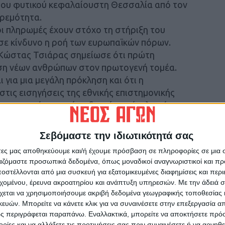
ου φυτικού κεφαλαίουστη Θεσσαλία από τον
κρεμότητα.
οι πληρωμές έχουν στόχο τη στήριξη του
 σε κίνδυνο η ροή των ευρωπαϊκών πόρων.
Κώστας Τσιάρας σημείωσε ότι πρώτη
ση νέων ανθρώπων στον πρωτογενή τομέα.
ι για μια μεγάλη πρόκληση και ότι η
στις εισηγήσεις της εθνικής επιστημονικής
το τι πρέπει να γίνει δεν είναι εύκολη ούτε ως
σία και ότι καμία ευρωπαϊκή χώρα δεν έχει
ες χώρες το έκαναν, δεν έχουν επανέλθει σε
Σεβόμαστε την ιδιωτικότητά σας
τι η αποτελεσματική αντιμετώπιση του
άτες μας αποθηκεύουμε και/ή έχουμε πρόσβαση σε πληροφορίες σε μια
εργασία όλων των πλευρών και συστηματική
ργαζόμαστε προσωπικά δεδομένα, όπως μοναδικοί αναγνωριστικοί και 
η προσπάθεια του Υπουργείου επικεντρώνεται
στέλλονται από μια συσκευή για εξατομικευμένες διαφημίσεις και περ
 χώρας έναντι των ευρωπαϊκών θεσμών, στη
εχομένου, έρευνα ακροατηρίου και ανάπτυξη υπηρεσιών.
Με την άδειά σα
ύσεων και στη στήριξη των παραγωγών μέσα
χεται να χρησιμοποιήσουμε ακριβή δεδομένα γεωγραφικής τοποθεσίας 
ών. Μπορείτε να κάνετε κλικ για να συναινέσετε στην επεξεργασία απ
ς περιγράφεται παραπάνω. Εναλλακτικά, μπορείτε να αποκτήσετε πρό
ίες και να αλλάξετε τις προτιμήσεις σας πριν συναινέσετε ή να αρνηθεί