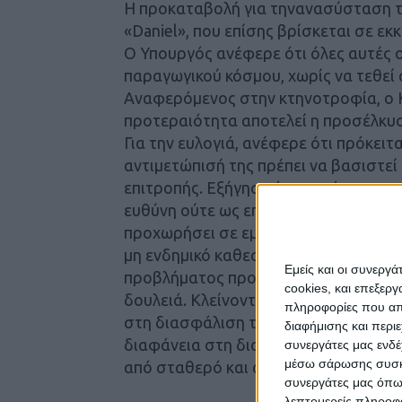
Η προκαταβολή για τηνανασύσταση τ
«Daniel», που επίσης βρίσκεται σε εκ
Ο Υπουργός ανέφερε ότι όλες αυτές 
παραγωγικού κόσμου, χωρίς να τεθεί
Αναφερόμενος στην κτηνοτροφία, ο 
προτεραιότητα αποτελεί η προσέλκυ
Για την ευλογιά, ανέφερε ότι πρόκειτα
αντιμετώπισή της πρέπει να βασιστεί 
επιτροπής. Εξήγησε ότι η απόφαση για 
ευθύνη ούτε ως επιστημονική διαδικα
προχωρήσει σε εμβολιασμό. Όσες τρίτ
μη ενδημικό καθεστώς. Τόνισε, δε, ό
Εμείς και οι συνεργ
προβλήματος προϋποθέτει στενή συν
cookies, και επεξε
δουλειά. Κλείνοντας, επισήμανε ότι 
πληροφορίες που απο
στη διασφάλιση της αξιοπιστίας της
διαφήμισης και περι
διαφάνεια στη διαχείριση των ενισχ
συνεργάτες μας ενδέ
μέσω σάρωσης συσκευ
από σταθερό και αξιόπιστο πλαίσιο.
συνεργάτες μας όπω
λεπτομερείς πληροφορ