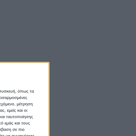
 συσκευή, όπως τα
προσαρμοσμένες
ιεχόμενο, μέτρηση
ς, εμείς και οι
και ταυτοποίησης
ό εμάς και τους
σβαση σε πιο
τε να συναινέσετε.