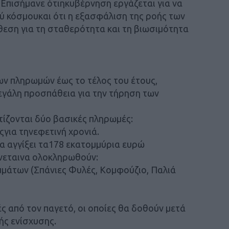
 Επισήμανε ότιηκυβέρνηση εργάζεται για να
ύ κόσμουκαι ότι η εξασφάλιση της ροής των
εση για τη σταθερότητα και τη βιωσιμότητα
ν πληρωμών έως το τέλος του έτους,
εγάλη προσπάθεια για την τήρηση των
ίζονται δύο βασικές πληρωμές:
για τηνεφετινή χρονιά.
α αγγίξει τα178 εκατομμύρια ευρώ
νεταινα ολοκληρωθούν:
μάτων (Σπάνιες Φυλές, Κομφούζιο, Παλιά
ές από τον παγετό, οι οποίες θα δοθούν μετά
ς ενίσχυσης.