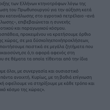
ήριξης των Ελλήνων κτηνοτρόφων λόγω της
ίνωση του Πρωθυπουργού για την αύξηση κατά
ρου κατανάλωσης στο αγροτικό πετρέλαιο –ανά
άλωσης–, επιβεβαιώνεται η συνεχής
ροτικού και παραγωγικού κόσμου.
ροσπάθεια, προκειμένου να κρατήσουμε όρθιο
ης χώρας, σε μια δύσκοληεποχήπροκλήσεων,
 απαντήσουμε πειστικά σε μεγάλα ζητήματα που
δικαιοσύνη,σε ό,τι αφορά αφενός στη
 σε θέματα τα οποία τίθενται από την ίδια
με όλοι, με συνεργασία και ουσιαστικό
 πάντα ανοιχτή. Κυρίως, με τη βαθιά επίγνωση
οχή οφείλουμε να στηρίξουμε με κάθε τρόπο και
ικό κόσμο της χώρας».