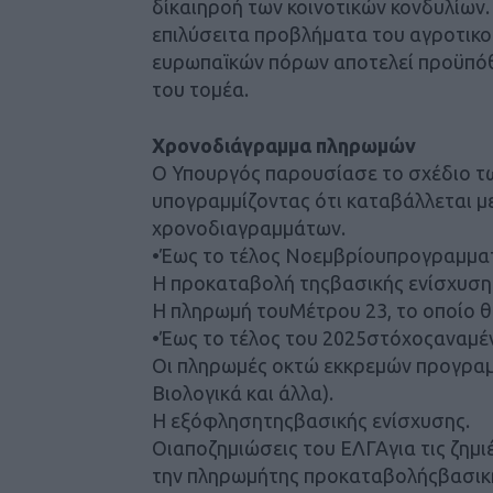
δίκαιηροή των κοινοτικών κονδυλίων.
επιλύσειτα προβλήματα του αγροτικο
ευρωπαϊκών πόρων αποτελεί προϋπόθ
του τομέα.
Χρονοδιάγραμμα πληρωμών
Ο Υπουργός παρουσίασε το σχέδιο τω
υπογραμμίζοντας ότι καταβάλλεται μ
χρονοδιαγραμμάτων.
•Έως το τέλος Νοεμβρίουπρογραμματ
Η προκαταβολή τηςβασικής ενίσχυσης
Η πληρωμή τουΜέτρου 23, το οποίο θ
•Έως το τέλος του 2025στόχοςαναμέ
Οι πληρωμές οκτώ εκκρεμών προγραμ
Βιολογικά και άλλα).
Η εξόφλησητηςβασικής ενίσχυσης.
Οιαποζημιώσεις του ΕΛΓΑγια τις ζημι
την πληρωμήτης προκαταβολήςβασική