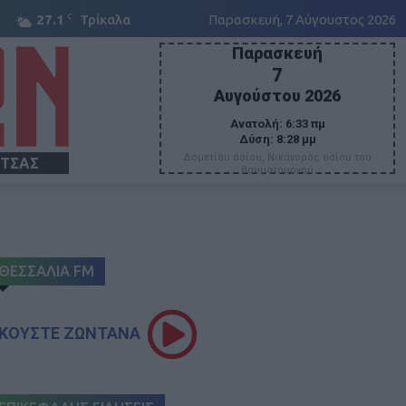
C
27.1
Τρίκαλα
Παρασκευή, 7 Αύγουστος 2026
Παρασκευή
7
Αυγούστου 2026
Ανατολή:
6:33 πμ
Δύση:
8:28 μμ
Δομετίου οσίου, Νικάνορος οσίου του
ΙΤΣΑΣ
θαυματουργού
ΘΕΣΣΑΛΙΑ FM
ΚΟΥΣΤΕ ΖΩΝΤΑΝΑ