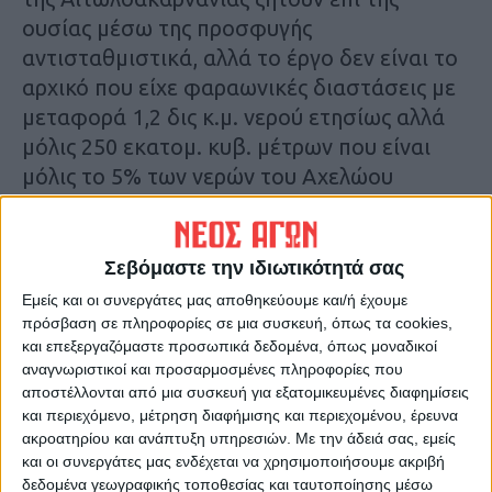
ουσίας μέσω της προσφυγής
αντισταθμιστικά, αλλά το έργο δεν είναι το
αρχικό που είχε φαραωνικές διαστάσεις με
μεταφορά 1,2 δις κ.μ. νερού ετησίως αλλά
μόλις 250 εκατομ. κυβ. μέτρων που είναι
μόλις το 5% των νερών του Αχελώου
(ετήσια ροή προς το Ιόνιο 4,2 δις κ.μ.) και
είναι αναγκαίο για τον εμπλουτισμό της
θεσσαλικής πεδιάδας που κινδυνεύει με
Σεβόμαστε την ιδιωτικότητά σας
ερημοποίηση.
Εμείς και οι συνεργάτες μας αποθηκεύουμε και/ή έχουμε
πρόσβαση σε πληροφορίες σε μια συσκευή, όπως τα cookies,
και επεξεργαζόμαστε προσωπικά δεδομένα, όπως μοναδικοί
Ακόμη ο κ. Κουρέτας ανέφερε ότι τα μεσαία
αναγνωριστικοί και προσαρμοσμένες πληροφορίες που
φράγματα όπως αυτό της Σκοπιάς στον
αποστέλλονται από μια συσκευή για εξατομικευμένες διαφημίσεις
Ενιπέα, του Μουζακίου και της Πύλης
και περιεχόμενο, μέτρηση διαφήμισης και περιεχομένου, έρευνα
ακροατηρίου και ανάπτυξη υπηρεσιών.
Με την άδειά σας, εμείς
έπρεπε να έχουν ήδη κατασκευαστεί εδώ
και οι συνεργάτες μας ενδέχεται να χρησιμοποιήσουμε ακριβή
και 10-15 χρόνια ώστε ο θεσσαλικός κάμπος
δεδομένα γεωγραφικής τοποθεσίας και ταυτοποίησης μέσω