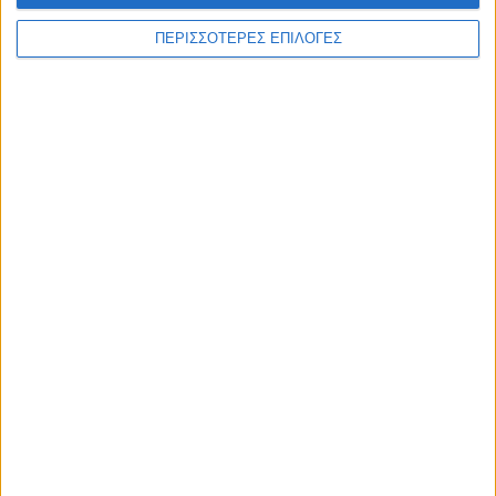
ΠΕΡΙΣΣΟΤΕΡΕΣ ΕΠΙΛΟΓΕΣ
ΚΑΡΔΙΤΣΑ
Προσωρινές διακοπές ηλεκτροδότησης
στο Ν. Καρδίτσας
ΘΕΣΣΑΛΙΑ FM