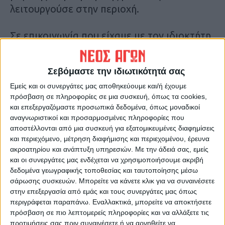
λειτουργούσε στην περιοχή.
Σε επικοινωνία που είχαμε με τον ιδιοκτήτη
της μονάδας, κ. Γιώργος Διδάγγελο,
σημείωσε ότι περισσότερα από 6.000
Σεβόμαστε την ιδιωτικότητά σας
νεκροί χοίροι παραμένουν ακόμη εντός της
Εμείς και οι συνεργάτες μας αποθηκεύουμε και/ή έχουμε
μονάδας. Ο ίδιος μάλιστα απευθύνει
πρόσβαση σε πληροφορίες σε μια συσκευή, όπως τα cookies,
έκκληση προς κάθε αρμόδιο ώστε να
και επεξεργαζόμαστε προσωπικά δεδομένα, όπως μοναδικοί
προχωρήσει άμεσα η περισυλλογή τους.
αναγνωριστικοί και προσαρμοσμένες πληροφορίες που
αποστέλλονται από μια συσκευή για εξατομικευμένες διαφημίσεις
και περιεχόμενο, μέτρηση διαφήμισης και περιεχομένου, έρευνα
Τελευταίες Ειδήσεις Σήμερα
ακροατηρίου και ανάπτυξη υπηρεσιών.
Με την άδειά σας, εμείς
και οι συνεργάτες μας ενδέχεται να χρησιμοποιήσουμε ακριβή
δεδομένα γεωγραφικής τοποθεσίας και ταυτοποίησης μέσω
Ακολούθησε την εφημερίδα ΝΕΟΣ
σάρωσης συσκευών. Μπορείτε να κάνετε κλικ για να συναινέσετε
στην επεξεργασία από εμάς και τους συνεργάτες μας όπως
ΑΓΩΝ στο Google News!
περιγράφεται παραπάνω. Εναλλακτικά, μπορείτε να αποκτήσετε
Όλες οι εξελίξεις στην περιοχή της
πρόσβαση σε πιο λεπτομερείς πληροφορίες και να αλλάξετε τις
Καρδίτσας και ευρύτερα της Θεσσαλίας
προτιμήσεις σας πριν συναινέσετε ή να αρνηθείτε να