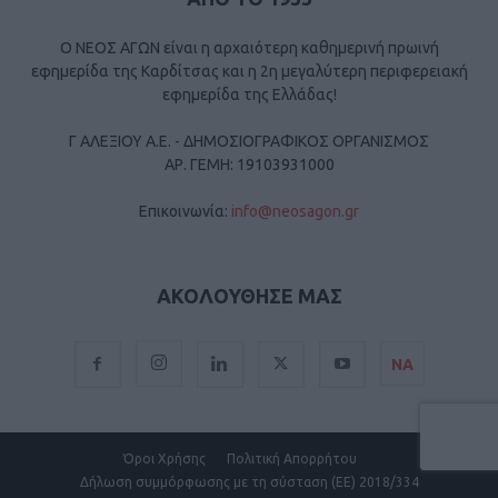
Ο ΝΕΟΣ ΑΓΩΝ είναι η αρχαιότερη καθημερινή πρωινή
εφημερίδα της Καρδίτσας και η 2η μεγαλύτερη περιφερειακή
εφημερίδα της Ελλάδας!
Γ ΑΛΕΞΙΟΥ Α.Ε. - ΔΗΜΟΣΙΟΓΡΑΦΙΚΟΣ ΟΡΓΑΝΙΣΜΟΣ
ΑΡ. ΓΕΜΗ: 19103931000
Επικοινωνία:
info@neosagon.gr
ΑΚΟΛΟΥΘΗΣΕ ΜΑΣ
ΝΑ
Όροι Χρήσης
Πολιτική Απορρήτου
Δήλωση συμμόρφωσης με τη σύσταση (ΕΕ) 2018/334