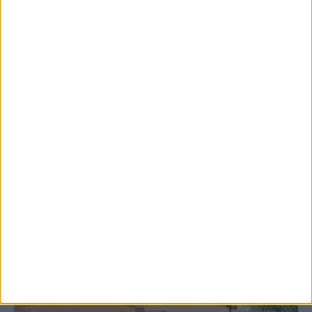
8 Αυγούστου 2026, 9:41 πμ
Δωρεά ακινήτου και μελέτης για τη
δημιουργία «Κειμηλιοαρχείου» στη
Ρεντίνα
ΚΑΡΔΙΤΣΑ