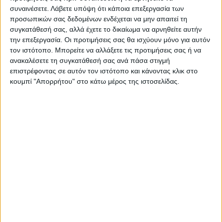
συναινέσετε.
Λάβετε υπόψη ότι κάποια επεξεργασία των
προσωπικών σας δεδομένων ενδέχεται να μην απαιτεί τη
ΠΡΟΗΓΟΥΜΕΝΟ ΑΡΘΡΟ
ΕΠΟΜΕΝΟ ΑΡΘΡΟ
συγκατάθεσή σας, αλλά έχετε το δικαίωμα να αρνηθείτε αυτήν
Κρανίου τόπος ο Βλοχός
Η νυκτωδία του βάλτου
την επεξεργασία. Οι προτιμήσεις σας θα ισχύουν μόνο για αυτόν
(φωτο)
τον ιστότοπο. Μπορείτε να αλλάξετε τις προτιμήσεις σας ή να
ανακαλέσετε τη συγκατάθεσή σας ανά πάσα στιγμή
επιστρέφοντας σε αυτόν τον ιστότοπο και κάνοντας κλικ στο
κουμπί "Απορρήτου" στο κάτω μέρος της ιστοσελίδας.
ΝΕΟΣ ΑΓΩΝ
https://neosagon.gr
Η Αρχαιότερη Καθημερινή Πρωινή Εφημερίδα της Καρδίτσας