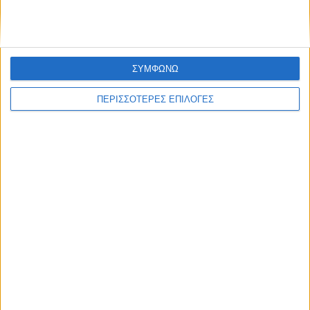
ηλεκτρικής ενέργειας
ΣΥΜΦΩΝΩ
ΠΕΡΙΣΣΟΤΕΡΕΣ ΕΠΙΛΟΓΕΣ
ΘΕΣΣΑΛΙΑ FM
ΑΚΟΥΣΤΕ ΖΩΝΤΑΝΑ
ΕΠΙΚΕΦΑΛΗΣ ΕΙΔΗΣΕΙΣ