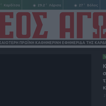
C
C
C
Καρδίτσα
29.2
Λάρισα
27
Βόλος
ΧΑΙΟΤΕΡΗ ΠΡΩΪΝΗ ΚΑΘΗΜΕΡΙΝΗ ΕΦΗΜΕΡΙΔΑ ΤΗΣ ΚΑΡΔ
ΝΕΟΣ
Κ
σ
τ
κ
ΑΓΩΝ
2