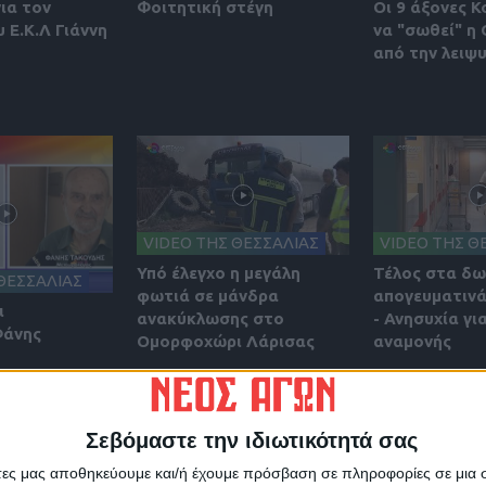
για τον
Φοιτητική στέγη
Οι 9 άξονες Κ
 Ε.Κ.Λ Γιάννη
να "σωθεί" η
από την λειψ
VIDEO ΤΗΣ ΘΕΣΣΑΛΙΑΣ
VIDEO ΤΗΣ Θ
Υπό έλεγχο η μεγάλη
Τέλος στα δ
ΘΕΣΣΑΛΙΑΣ
φωτιά σε μάνδρα
απογευματινά
ι
ανακύκλωσης στο
- Ανησυχία γι
Φάνης
Ομορφοχώρι Λάρισας
αναμονής
Σεβόμαστε την ιδιωτικότητά σας
άτες μας αποθηκεύουμε και/ή έχουμε πρόσβαση σε πληροφορίες σε μια