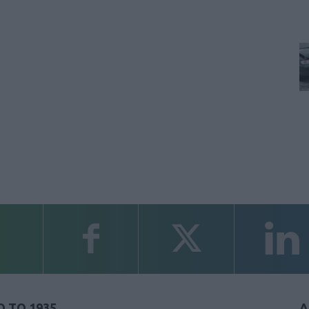
 ΤΟ 1935
Α