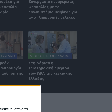
ουρέτα για
Συνεργασία περιφέρειας
 Θεσσαλία
Θεσσαλίας με το
υδρία
πανεπιστήμιο Brighton για
αντιπλημμυρικές μελέτες
ΕΣΣΑΛΙΑΣ
VIDEO ΤΗΣ ΘΕΣΣΑΛΙΑΣ
ωρεάν
Στη Λάρισα η
 χειρουργία
επιστημονική ημερίδα
α αύξηση της
των ΩΡΛ της κεντρικής
Ελλάδας
 συσκευή, όπως τα