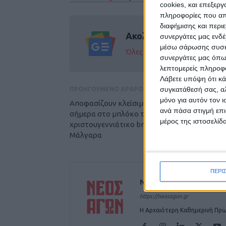
cookies, και επεξε
πληροφορίες που απο
διαφήμισης και περι
Ακολούθησε την εφημε
συνεργάτες μας ενδέ
μέσω σάρωσης συσκευ
Όλες οι εξελίξεις στην περι
συνεργάτες μας όπω
λεπτομερείς πληροφορ
Λάβετε υπόψη ότι κά
συγκατάθεσή σας, αλ
ΠΡΟΗΓΟΥΜΕΝΟ ΑΡΘΡΟ
μόνο για αυτόν τον 
Αποφασίζουν κλείσιμο και της αερογέφυρας
ανά πάσα στιγμή επι
σήμερα στο μπλόκο της Νίκαιας μετά το
μέρος της ιστοσελίδα
χριστουγεννιάτικο break-έκλεισαν τα
Μάλγαρα
ΠΕΡΙ
ΝΕΟΣ ΑΓΩΝ
https://neosagon.gr
Η Αρχαιότερη Καθημερινή Πρω