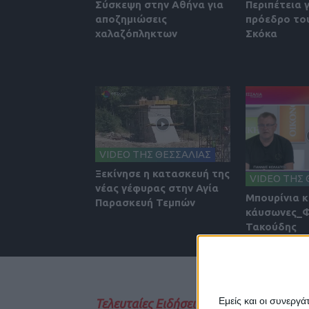
Σύσκεψη στην Αθήνα για
Περιπέτεια 
αποζημιώσεις
πρόεδρο του
χαλαζόπληκτων
Σκόκα
VIDEO ΤΗΣ ΘΕΣΣΑΛΙΑΣ
Ξεκίνησε η κατασκευή της
VIDEO ΤΗΣ 
νέας γέφυρας στην Αγία
Μπουρίνια κ
Παρασκευή Τεμπών
κάυσωνες_
Τακούδης
Εμείς και οι συνεργ
Τελευταίες Ειδήσεις Σήμερα