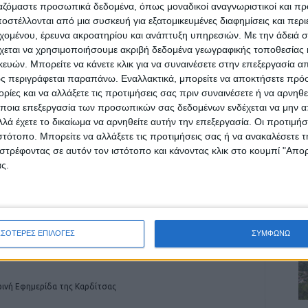
ργαζόμαστε προσωπικά δεδομένα, όπως μοναδικοί αναγνωριστικοί και 
στέλλονται από μια συσκευή για εξατομικευμένες διαφημίσεις και περ
εχομένου, έρευνα ακροατηρίου και ανάπτυξη υπηρεσιών.
Με την άδειά σα
ρίδα ΝΕΟΣ ΑΓΩΝ στο Google News!
χεται να χρησιμοποιήσουμε ακριβή δεδομένα γεωγραφικής τοποθεσίας 
Α
ών. Μπορείτε να κάνετε κλικ για να συναινέσετε στην επεξεργασία απ
οχή της Καρδίτσας και ευρύτερα της Θεσσαλίας
ς περιγράφεται παραπάνω. Εναλλακτικά, μπορείτε να αποκτήσετε πρό
ίες και να αλλάξετε τις προτιμήσεις σας πριν συναινέσετε ή να αρνηθεί
ποια επεξεργασία των προσωπικών σας δεδομένων ενδέχεται να μην απ
λά έχετε το δικαίωμα να αρνηθείτε αυτήν την επεξεργασία. Οι προτιμήσ
ΕΠΟΜΕΝΟ ΑΡΘΡΟ
ιστότοπο. Μπορείτε να αλλάξετε τις προτιμήσεις σας ή να ανακαλέσετε
Σπουδαία πρόκληση κόντρα στον ΠΑΟΚ για
στρέφοντας σε αυτόν τον ιστότοπο και κάνοντας κλικ στο κουμπί "Απ
τον ΑΣ Καρδίτσας
ς.
ΣΣΟΤΕΡΕΣ ΕΠΙΛΟΓΕΣ
ΣΥΜΦΩΝΩ
ινή Εφημερίδα της Καρδίτσας