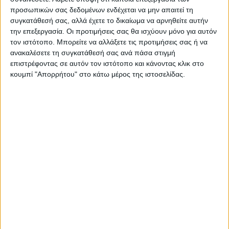
προσωπικών σας δεδομένων ενδέχεται να μην απαιτεί τη
συγκατάθεσή σας, αλλά έχετε το δικαίωμα να αρνηθείτε αυτήν
την επεξεργασία. Οι προτιμήσεις σας θα ισχύουν μόνο για αυτόν
τον ιστότοπο. Μπορείτε να αλλάξετε τις προτιμήσεις σας ή να
ανακαλέσετε τη συγκατάθεσή σας ανά πάσα στιγμή
ΝΕΟΣ ΑΓΩΝ
επιστρέφοντας σε αυτόν τον ιστότοπο και κάνοντας κλικ στο
https://neosagon.gr
κουμπί "Απορρήτου" στο κάτω μέρος της ιστοσελίδας.
Η Αρχαιότερη Καθημερινή Πρωινή Εφημερίδα της Καρδίτσας
ΠΑΡΟΜΟΙΑ ΑΡΘΡΑ