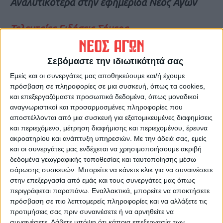
Αναλυτικότερα στην εφημερίδα Νέος Αγών
Τελευταίες Ειδήσεις Σήμερα
Σεβόμαστε την ιδιωτικότητά σας
Ακολούθησε την εφημερίδα ΝΕΟΣ
Εμείς και οι συνεργάτες μας αποθηκεύουμε και/ή έχουμε
ΑΓΩΝ στο Google News!
πρόσβαση σε πληροφορίες σε μια συσκευή, όπως τα cookies,
Όλες οι εξελίξεις στην περιοχή της
και επεξεργαζόμαστε προσωπικά δεδομένα, όπως μοναδικοί
Καρδίτσας και ευρύτερα της Θεσσαλίας
αναγνωριστικοί και προσαρμοσμένες πληροφορίες που
αποστέλλονται από μια συσκευή για εξατομικευμένες διαφημίσεις
και περιεχόμενο, μέτρηση διαφήμισης και περιεχομένου, έρευνα
ΠΡΟΗΓΟΥΜΕΝΟ ΑΡΘΡΟ
ΕΠΟΜΕΝΟ ΑΡΘΡΟ
ακροατηρίου και ανάπτυξη υπηρεσιών.
Με την άδειά σας, εμείς
K. Τσιάρας: «Έκλεισε σε
Πρώτο μετάλλιο στην
και οι συνεργάτες μας ενδέχεται να χρησιμοποιήσουμε ακριβή
μεγάλο βαθμό ο κύκλος των
ιστορία της Ελλάδος στην
δεδομένα γεωγραφικής τοποθεσίας και ταυτοποίησης μέσω
αποζημιώσεων στο Ν.
κολύμβηση από τον
σάρωσης συσκευών. Μπορείτε να κάνετε κλικ για να συναινέσετε
Καρδίτσας»
Χρήστου!
στην επεξεργασία από εμάς και τους συνεργάτες μας όπως
περιγράφεται παραπάνω. Εναλλακτικά, μπορείτε να αποκτήσετε
πρόσβαση σε πιο λεπτομερείς πληροφορίες και να αλλάξετε τις
προτιμήσεις σας πριν συναινέσετε ή να αρνηθείτε να
συναινέσετε.
Λάβετε υπόψη ότι κάποια επεξεργασία των