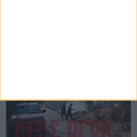
το Μορφοβούνι, έσπευσε η Πυροσβεστική
(ΦΩΤΟ)
ΚΑΡΔΙΤΣΑ