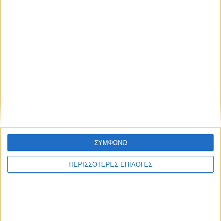
ΚΑΡΔΙΤΣΑ
Σύλληψη στην Καρδίτσα για κλοπή
ηλεκτρικής ενέργειας
ΣΥΜΦΩΝΩ
ΠΕΡΙΣΣΟΤΕΡΕΣ ΕΠΙΛΟΓΕΣ