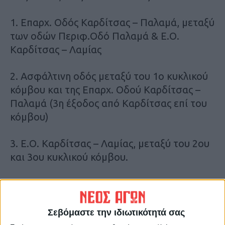
1. Επαρχ. Οδός Καρδίτσας – Παλαμά, μεταξύ
των οδών Περιφ.Οδό Παλαμά & Ε.Ο.
Καρδίτσας – Λαμίας
2. Ασφάλτινη οδός μεταξύ του 1ο κυκλικού
κόμβου και της Επαρχ. Οδού Καρδίτσας –
Παλαμά (3η έξοδος από Καρδίτσας επί του
κόμβου)
3. Ε.Ο. Καρδίτσας – Λαμίας, μεταξύ του 2ου
και 3ου κυκλικού κόμβου.
4. Ε.Ο. Καρδίτσας – Λαμίας από Κόμβο
Καράμπαλη έως Δέλτα Καρδίτσας.
Σεβόμαστε την ιδιωτικότητά σας
5. Περιφ. Καρδίτσας – Τρικάλων από Κόμβο