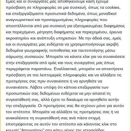
Εμείς και οι συνεργάτες μας αποθηκεύουμε και/ή έχουμε
Καράμπαλη έως διαστ/ση με Επ. Οδό
πρόσβαση σε πληροφορίες σε μια συσκευή, όπως τα cookies,
και επεξεργαζόμαστε προσωπικά δεδομένα, όπως μοναδικοί
Καρδίτσας Προαστίου και από κόμβο
αναγνωριστικοί και προσαρμοσμένες πληροφορίες που
Καράμπαλη έως κόμβο Δ. Λάππα
αποστέλλονται από μια συσκευή για εξατομικευμένες διαφημίσεις
και περιεχόμενο, μέτρηση διαφήμισης και περιεχομένου, έρευνα
– Την απαγόρευση κυκλοφορίας κατά τις
ακροατηρίου και ανάπτυξη υπηρεσιών.
Με την άδειά σας, εμείς
και οι συνεργάτες μας ενδέχεται να χρησιμοποιήσουμε ακριβή
ώρες από 13:00΄ ώρα έως 18:30΄, στις
δεδομένα γεωγραφικής τοποθεσίας και ταυτοποίησης μέσω
κάτωθι οδούς:
σάρωσης συσκευών. Μπορείτε να κάνετε κλικ για να συναινέσετε
στην επεξεργασία από εμάς και τους συνεργάτες μας όπως
1. Οδός Λ. Δημοκρατίας μεταξύ της
περιγράφεται παραπάνω. Εναλλακτικά, μπορείτε να αποκτήσετε
πρόσβαση σε πιο λεπτομερείς πληροφορίες και να αλλάξετε τις
Περιφερειακής Οδού Καρδίτσας – Τρικάλων
προτιμήσεις σας πριν συναινέσετε ή να αρνηθείτε να
και Αγράφων και στα δύο ρεύματα
συναινέσετε.
Λάβετε υπόψη ότι κάποια επεξεργασία των
κυκλοφορία
προσωπικών σας δεδομένων ενδέχεται να μην απαιτεί τη
συγκατάθεσή σας, αλλά έχετε το δικαίωμα να αρνηθείτε αυτήν
την επεξεργασία. Οι προτιμήσεις σας θα ισχύουν μόνο για αυτόν
2. Οδός Παπαναστασίου, μεταξύ των οδών
τον ιστότοπο. Μπορείτε να αλλάξετε τις προτιμήσεις σας ή να
Λ. Δημοκρατίας και Δ.Λάππα
ανακαλέσετε τη συγκατάθεσή σας ανά πάσα στιγμή
επιστρέφοντας σε αυτόν τον ιστότοπο και κάνοντας κλικ στο
κουμπί "Απορρήτου" στο κάτω μέρος της ιστοσελίδας.