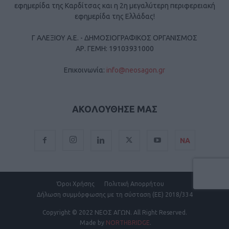
εφημερίδα της Καρδίτσας και η 2η μεγαλύτερη περιφερειακή
εφημερίδα της Ελλάδας!
Γ ΑΛΕΞΙΟΥ Α.Ε. - ΔΗΜΟΣΙΟΓΡΑΦΙΚΟΣ ΟΡΓΑΝΙΣΜΟΣ
ΑΡ. ΓΕΜΗ: 19103931000
Επικοινωνία:
info@neosagon.gr
ΑΚΟΛΟΥΘΗΣΕ ΜΑΣ
ΝΑ
Όροι Χρήσης
Πολιτική Απορρήτου
Δήλωση συμμόρφωσης με τη σύσταση (ΕΕ) 2018/334
Copyright
© 2022 ΝΕΟΣ ΑΓΩΝ.
All Right Reserved.
Made by
NORTHBRIDGE
.