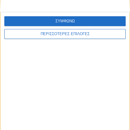
ΣΥΜΦΩΝΩ
ΠΕΡΙΣΣΟΤΕΡΕΣ ΕΠΙΛΟΓΕΣ
ΘΕΣΣΑΛΙΑ
Ένας νεκρός και ένας βαριά τραυματίας ο
μηνιαίος απολογισμός των τροχαίων στη
Θεσσαλία